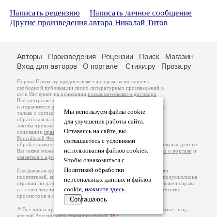
Написать рецензию
Написать личное сообщение
Другие произведения автора Николай Титов
Авторы
Произведения
Рецензии
Поиск
Магазин
Вход для авторов
О портале
Стихи.ру
Проза.ру
Портал Проза.ру предоставляет авторам возможность
свободной публикации своих литературных произведений в
сети Интернет на основании
пользовательского договора
.
Все авторские права на произведения принадлежат авторам
и охраняются
законом
. Перепечатка произведений возможна
Мы используем файлы cookie
только с согласия его автора, к которому вы можете
обратиться на его авторской странице. Ответственность за
для улучшения работы сайта.
тексты произведений авторы несут самостоятельно на
Оставаясь на сайте, вы
основании
правил публикации
и
законодательства
Российской Федерации
. Данные пользователей
соглашаетесь с условиями
обрабатываются на основании
Политики обработки персональных данных
.
использования файлов cookies.
Вы также можете посмотреть более подробную
информацию о портале
и
связаться с администрацией
.
Чтобы ознакомиться с
Политикой обработки
Ежедневная аудитория портала Проза.ру – порядка 100 тысяч
посетителей, которые в общей сумме просматривают более полумиллиона
персональных данных и файлов
страниц по данным счетчика посещаемости, который расположен справа
cookie,
нажмите здесь
.
от этого текста. В каждой графе указано по две цифры: количество
просмотров и количество посетителей.
Соглашаюсь
© Все права принадлежат авторам, 2000-2026. Портал работает под
эгидой
Российского союза писателей
.
18+