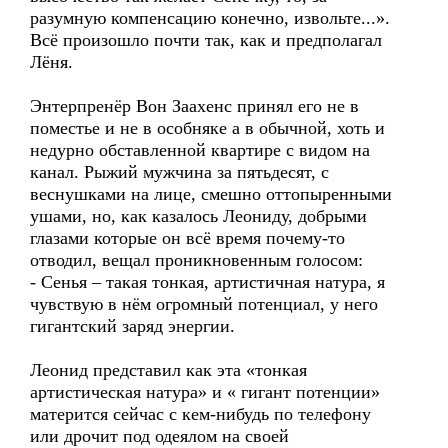
разумную компенсацию конечно, извольте...».
Всё произошло почти так, как и предполагал
Лёня.
Энтерпренёр Вон Заахенс принял его не в
поместье и не в особняке а в обычной, хоть и
недурно обставленной квартире с видом на
канал. Рыжий мужчина за пятьдесят, с
веснушками на лице, смешно оттопыренными
ушами, но, как казалось Леониду, добрыми
глазами которые он всё время почему-то
отводил, вещал проникновенным голосом:
- Сенья – такая тонкая, артистичная натура, я
чувствую в нём огромный потенциал, у него
гигантский заряд энергии.
Леонид представил как эта «тонкая
артистическая натура» и « гигант потенции»
матерится сейчас с кем-нибудь по телефону
или дрочит под одеялом на своей