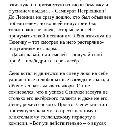
взглянула на протянутую из жюри бумажку и
с усилием выдала , - Сампурат Петрюшкин!
До Леонида не сразу дошло, кто был объявлен
победителем, но во всей индустрии был
только один человек, который мог себе
придумать такой псевдоним. Лёня взглянул на
Сенечку – тот смотрел на него растерянно-
испуганным взглядом.
- Давай-давай, иди смелей – получай свой
приз! – подбодрил его режиссёр.
Сеня встал и двинулся на сцену ловя на себе
удивлённые и любопытные взгляды из зала, а
Лёня стал разглядывать жюри. Он не
сомневался, что в успехе Сенечки заслуга не
столько его актёрского таланта и даже не его,
Лёни, режиссёрского. Просто, Сенечкин тип
приглянулся какому-то пресыщенному и
влиятельному голландскому перверту в
комисии. «Вот уж действительно – о вкусах