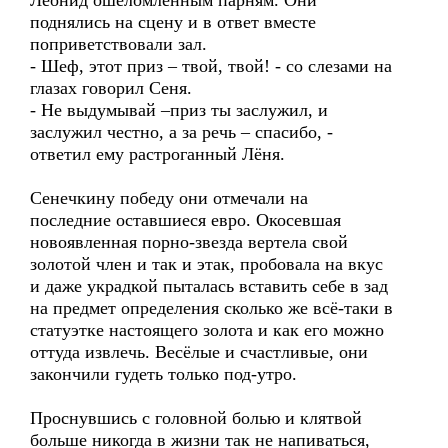
Леонид ошеломлённым парням. Они
поднялись на сцену и в ответ вместе
поприветствовали зал.
- Шеф, этот приз – твой, твой! - со слезами на
глазах говорил Сеня.
- Не выдумывай –приз ты заслужил, и
заслужил честно, а за речь – спасибо, -
ответил ему растроганный Лёня.
Сенечкину победу они отмечали на
последние оставшиеся евро. Окосевшая
новоявленная порно-звезда вертела свой
золотой член и так и этак, пробовала на вкус
и даже украдкой пыталась вставить себе в зад
на предмет определения сколько же всё-таки в
статуэтке настоящего золота и как его можно
оттуда извлечь. Весёлые и счастливые, они
закончили гудеть только под-утро.
Проснувшись с головной болью и клятвой
больше никогда в жизни так не напиваться,