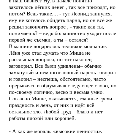
в наш бизнес? Ну, в начале понятно –
захотелось лёгких денег , так все приходят, но
потом? Ведь такие..., - тут Леонид запнулся,
ему не хотелось обидеть парня, но он всё же
решил закончить вопрос , - такие как ты,
понимаешь? – ведь большинство уходят после
первой же съёмки, а ты – остался?
В машине воцарилось неловкое молчание.
Лёня уже стал думать что Миша не
расслышал вопроса, но тот наконец
заговорил. Все были удивлены– обычно
замкнутый и немногословный парень говорил
и говорил – неспеша, обстоятельно, часто
прерываясь и обдумывая следующее слово, но
по-своему логично, веско и весьма умно.
Согласно Мише, оказывается, главные грехи –
праздность и лень, от них и идёт всё
остальное зло. Любой труд – благо и нет
работы плохой или хорошей.
- А как же мораль, «высокие ценности»,