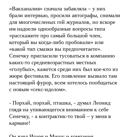
«Вакханалия» сначала забавляла – у них
брали интервью, просили автографы, снимали
для многочисленых гей журналов, но вскоре
им надоели однообразные вопросы типа
«расскажите про самый большой член,
который вы когда-либо пробовали» или
«какой тип смазки вы предпочитаете».
Сенечку пригласили тусоваться в компанию
каких-то средневозрастных местных
«голубых», кажется среди них был кое-кто из
жюри фестиваля. Его появление вызвало там
настоящий фурор, всем хотелось пообщаться
с новым «секс-идолом».
- Порхай, порхай, пташка, - думал Леонид
глядя на упивающегося вниманием к себе
Сенечку, - а контрактик-то твой – у меня в
кармане!
Он взял Игоря и Мишу и компания