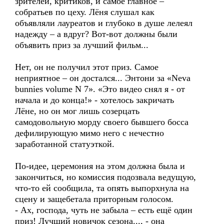
зрителей, критиков, и самое главное –
собратьев по цеху. Лёня слушал как
объявляли лауреатов и глубоко в душе лелеял
надежду – а вдруг? Вот-вот должны были
объявить приз за лучший фильм...
Нет, он не получил этот приз. Самое
неприятное – он достался... Энтони за «Neva
bunnies volume N 7». «Это видео снял я - от
начала и до конца!» - хотелось закричать
Лёне, но он мог лишь созерцать
самодовольную морду своего бывшего босса
дефилирующую мимо него с нечестно
заработанной статуэткой.
По-идее, церемония на этом должна была и
закончиться, но комиссия подозвала ведущую,
что-то ей сообщила, та опять выпорхнула на
сцену и защебетала приторным голосом.
- Ах, господа, чуть не забыла – есть ещё один
приз! Лучший новичок сезона..., - она