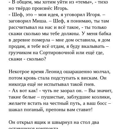
- В общем, мы хотим уйти из «темы», - тихо
но твёрдо произнёс Игорь.
- Шеф, это – моя идея, я уговорил Игоря. –
заговорил Миша. – Шеф, я понимаю, ты там
рассчитывал на нас и всё такое, - ты только
скажи сколько мы тебе должны. У меня бабка
в деревне померла – мне дом оставила, я дом
продам, я тебе всё отдам, я буду вкалывать –
грузчиком на Сортировочной или ещё где,
скажи - сколько?
Некотрое время Леонид ошарашенно молчал,
потом кровь стала подступать к вискам. Он
никогда ещё не испытывал такой гнев.
- Ах вот как! - чуть не заорал он. – Вы значит,
такие белые – пушистые, заблудшие козлики,
желаете встать на честный путь, а ваш босс –
шакал поганый, препоны вам ставит!
Он открыл ящик и швырнул на стол два
оставшихся контракта.