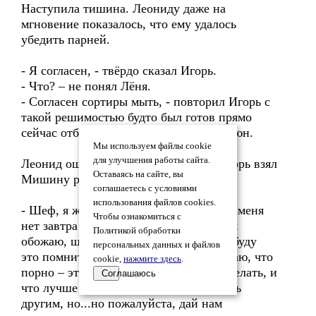
Наступила тишина. Леониду даже на
мгновение показалось, что ему удалось
убедить парней.
- Я согласен, - твёрдо сказал Игорь.
- Что? – не понял Лёня.
- Согласен сортиры мыть, - повторил Игорь с
такой решимостью будто был готов прямо
сейчас отбыть драить ближайший гальюн.
Мы используем файлы cookie
для улучшения работы сайта.
Леонид ошалело смотрел на парня. Игорь взял
Оставаясь на сайте, вы
Мишину руку в свою и продолжил:
соглашаетесь с условиями
использования файлов cookies.
- Шеф, я же тебе когда-то сказал, что у меня
Чтобы ознакомиться с
нет завтра - есть только сегодня. Я тебя
Политикой обработки
обожаю, шеф, ты спас меня – я всегда буду
персональных данных и файлов
это помнить, до конца дней моих, я знаю, что
cookie,
нажмите здесь
.
порно – это единственное что я могу делать, и
Соглашаюсь
что лучше уж с тобой, чем с кем-нибудь
другим, но...но пожалуйста, дай нам