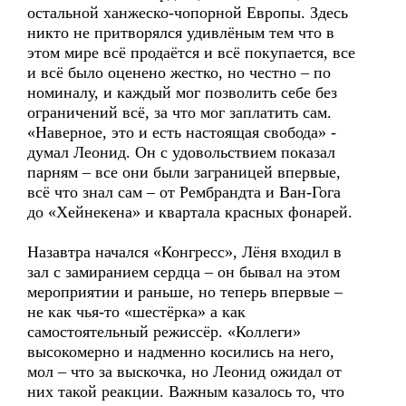
остальной ханжеско-чопорной Европы. Здесь
никто не притворялся удивлёным тем что в
этом мире всё продаётся и всё покупается, все
и всё было оценено жестко, но честно – по
номиналу, и каждый мог позволить себе без
ограничений всё, за что мог заплатить сам.
«Наверное, это и есть настоящая свобода» -
думал Леонид. Он с удовольствием показал
парням – все они были заграницей впервые,
всё что знал сам – от Рембрандта и Ван-Гога
до «Хейнекена» и квартала красных фонарей.
Назавтра начался «Конгресс», Лёня входил в
зал с замиранием сердца – он бывал на этом
мероприятии и раньше, но теперь впервые –
не как чья-то «шестёрка» а как
самостоятельный режиссёр. «Коллеги»
высокомерно и надменно косились на него,
мол – что за выскочка, но Леонид ожидал от
них такой реакции. Важным казалось то, что