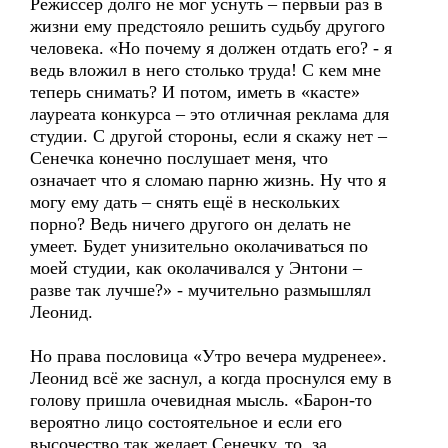
Режиссёр долго не мог уснуть – первый раз в
жизни ему предстояло решить судьбу другого
человека. «Но почему я должен отдать его? - я
ведь вложил в него столько труда! С кем мне
теперь снимать? И потом, иметь в «касте»
лауреата конкурса – это отличная реклама для
студии. С другой стороны, если я скажу нет –
Сенечка конечно послушает меня, что
означает что я сломаю парню жизнь. Ну что я
могу ему дать – снять ещё в нескольких
порно? Ведь ничего другого он делать не
умеет. Будет унизительно околачиваться по
моей студии, как околачивался у Энтони –
разве так лучше?» - мучительно размышлял
Леонид.
Но права пословица «Утро вечера мудренее».
Леонид всё же заснул, а когда проснулся ему в
голову пришла очевидная мысль. «Барон-то
вероятно лицо состоятельное и если его
высочество так желает Сенечку, то, за