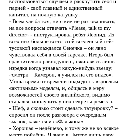
воспользоваться случаем и раскрутить себя и
парней - свой главный и единственный
капитал, на полную катушку .
- Всем улыбаться, ни с кем не разговаривать,
на все вопросы отвечать «Please, talk to my
director» - инструктировал ребят Леонид. Из
всех них больше всего этой вселенской гей-
тусовкой наслаждался Сенечка – он явно
чувствовал себя в своей тарелке. Игорь был
сравнительно равнодушен , оживляясь лишь
изредка когда узнавал какую-нибудь звезду:
«смотри – Камерон, я учился на его видео».
Миша время от времени подходил к взрослым
«активным» моделям, и, общаясь в меру
возможностей своего английского, видимо
старался заполучить у них секреты ремесла.
- Шеф, а сколько стоит сделать татуировку? –
спросил он после разговора с очередным
«мачо», кажется из «Фалькона».
- Хорошая – недёшево, к тому же не во всякое
место пойдёшь. Я знаю в Питере лишь пару