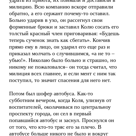
удрать из приюта, их поймали и доставили в
милицию. Всю компанию вскоре отправили
обратно, а его сержант почему-то оставил.
Больно ударив в ухо, он рассегнул свои
форменные брюки и заставил Колю сосать его
толстый красный член приговаривая: «Будешь
теперь сученок знать как сбегать». Кончив
прямо ему в лицо, он ударил его еще раз и
приказал молчать о случившимся, «а не то –
убью!». Николаю было больно и страшно, но
никому не пожаловался– он тогда считал, что
милиция всех главнее, и если мент с ним так
поступил, то значит спасения для него нет.
Потом был шофер автобуса. Как-то
субботним вечером, когда Коля, улизнув от
воспитателей, околачивася по центральноу
проспекту города, он сел в первый
попавшийся автобус и заснул. Проснулся он
от того, что кто-то тряс его за плечо. В
автобусе больше никого не было и вокруг