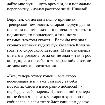
дайте мне чуть – чуть времени, и я нормально
перепрыгну, - думал расстроенный Николай.
Впрочем, он догадывался о причинах
тренерской немилости. Старый пердун давно
положил на него глаз – то намекнет что-то, то
подмигнет, то пошлепает, а то и почти
прямым текстом скажет... Если бы кто знал
сколько мерзких гадких рук касались Коли за
годы его сиротского детства! Мать отказалась
от него в роддоме, отца он не знал – так и рос
он один, сам по себе, в «прекрасной» системе
детдомовского воспитания.
«Все, теперь этому конец – мне скоро
восемнадцать и я уже сам могу за себя
постоять. Своего я все равно добьюсь!» -
подбодрял себя парень. Приставаний тренера
он не боялся – сосать у старого хрена он не
собирался, а если тот зайдет слишком далеко -