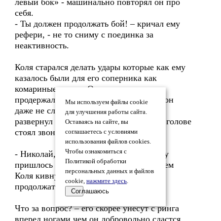
левый бок» - машинально повторял он про
себя.
- Ты должен продолжать бой! – кричал ему
рефери, - не то сниму с поединка за
неактивность.
Коля старался делать удары которые как ему
казалось были для его соперника как
комариные укусы. Он не знал как он
продержался до конца второго раунда, он
Мы используем файлы cookie
даже не слышал гонга – рефери молча
для улучшения работы сайта.
развернул его и отправил в его угол. В голове
Оставаясь на сайте, вы
стоял звон.
соглашаетесь с условиями
использования файлов cookies.
Чтобы ознакомиться с
- Николай, ты меня слышишь? – Ринату
Политикой обработки
пришлось повторять раз пять прежде чем
персональных данных и файлов
Коля кивнул ему в ответ. – Будешь
cookie,
нажмите здесь
.
продолжать бой?
Соглашаюсь
Что за вопрос? – его скорее унесут с ринга
вперед ногами чем он добровольно сдастся.