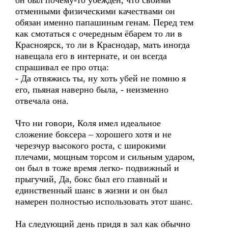
он был почему-то убежден, что своими
отменными физическими качествами он
обязан именно папашиным генам. Перед тем
как смотаться с очередным ёбарем то ли в
Красноярск, то ли в Краснодар, мать иногда
навещала его в интернате, и он всегда
спрашивал ее про отца:
- Да отвяжись ты, ну хоть убей не помню я
его, пьяная наверно была, - неизменно
отвечала она.
Что ни говори, Коля имел идеальное
сложение боксера – хорошего хотя и не
черезчур высокого роста, с широкими
плечами, мощным торсом и сильным ударом,
он был в тоже время легко- подвижный и
прыгучий, Да, бокс был его главный и
единственный шанс в жизни и он был
намерен полностью использовать этот шанс.
На следующий день придя в зал как обычно