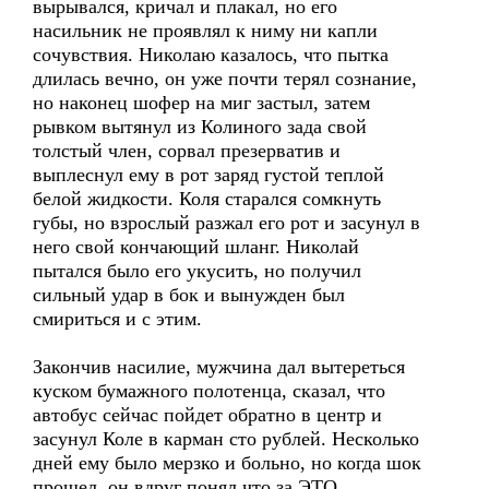
вырывался, кричал и плакал, но его
насильник не проявлял к ниму ни капли
сочувствия. Николаю казалось, что пытка
длилась вечно, он уже почти терял сознание,
но наконец шофер на миг застыл, затем
рывком вытянул из Колиного зада свой
толстый член, сорвал презерватив и
выплеснул ему в рот заряд густой теплой
белой жидкости. Коля старался сомкнуть
губы, но взрослый разжал его рот и засунул в
него свой кончающий шланг. Николай
пытался было его укусить, но получил
сильный удар в бок и вынужден был
смириться и с этим.
Закончив насилие, мужчина дал вытереться
куском бумажного полотенца, сказал, что
автобус сейчас пойдет обратно в центр и
засунул Коле в карман сто рублей. Несколько
дней ему было мерзко и больно, но когда шок
прошел, он вдруг понял что за ЭТО