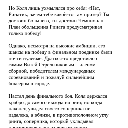
Но Коля лишь ухмылялся про себя: «Нет,
Ринатик, зачем тебе какой-то там призер? Ты
достоин большего, ты достоин Чемпиона».
План обольщения Рината предусматривал
только победу!
Однако, несмотря на высокие амбиции, его
шансы на победу в финальном поединке были
почти нулевые. Драться-то предстояло с
самим Витей Стрельниковым – членом
сборной, победителем международных
соревнований и пожалуй сильнейшим
боксером в городе.
Настал день финального боя. Коля держался
храбро до самого выхода на ринг, но когда
наконец увидел своего соперника не
издалека, а вблизи, в противоположном углу
ринга, соперника, который укладывал
противников один за другим своим