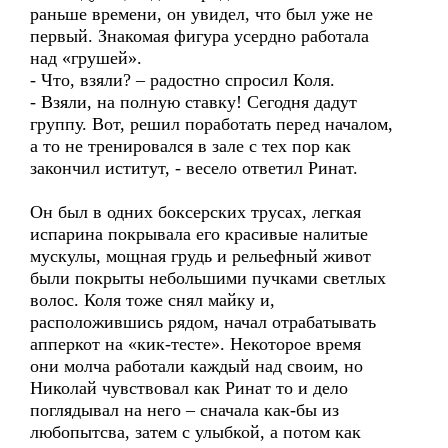
раньше времени, он увидел, что был уже не
первый. Знакомая фигура усердно работала
над «грушей».
- Что, взяли? – радостно спросил Коля.
- Взяли, на полную ставку! Сегодня дадут
группу. Вот, решил поработать перед началом,
а то не тренировался в зале с тех пор как
закончил иститут, - весело ответил Ринат.
Он был в одних боксерских трусах, легкая
испарина покрывала его красивые налитые
мускулы, мощная грудь и рельефный живот
были покрыты небольшими пучками светлых
волос. Коля тоже снял майку и,
расположившись рядом, начал отрабатывать
апперкот на «кик-тесте». Некоторое время
они молча работали каждый над своим, но
Николай чувствовал как Ринат то и дело
поглядывал на него – сначала как-бы из
любопытсва, затем с улыбкой, а потом как