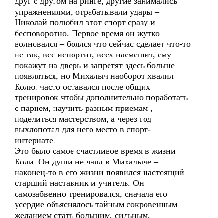
друг с другом на ринге, другие занимались
упражнениями, отрабатывали удары –
Николай полюбил этот спорт сразу и
бесповоротно. Первое время он жутко
волновался – боялся что сейчас сделает что-то
не так, все испортит, всех насмешит, ему
покажут на дверь и запретят здесь больше
появляться, но Михалыч наоборот хвалил
Колю, часто оставался после общих
тренировок чтобы дополнительно поработать
с парнем, научить разным приемам ,
поделиться мастерством, а через год
выхлопотал для него место в спорт-
интернате.
Это было самое счастливое время в жизни
Коли. Он души не чаял в Михалыче –
наконец-то в его жизни появился настоящий
старший наставник и учитель. Он
самозабвенно тренировался, сначала его
усердие объяснялось тайным сокровенным
желанием стать большим, сильным,