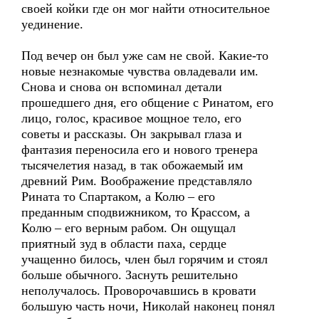
своей койки где он мог найти относительное
уединение.
Под вечер он был уже сам не свой. Какие-то
новые незнакомые чувства овладевали им.
Снова и снова он вспоминал детали
прошедшего дня, его общение с Ринатом, его
лицо, голос, красивое мощное тело, его
советы и рассказы. Он закрывал глаза и
фантазия переносила его и нового тренера
тысячелетия назад, в так обожаемый им
древний Рим. Воображение представляло
Рината то Спартаком, а Колю – его
преданным сподвижником, то Крассом, а
Колю – его верным рабом. Он ощущал
приятный зуд в области паха, сердце
учащенно билось, член был горячим и стоял
больше обычного. Заснуть решительно
неполучалось. Проворочавшись в кровати
большую часть ночи, Николай наконец понял