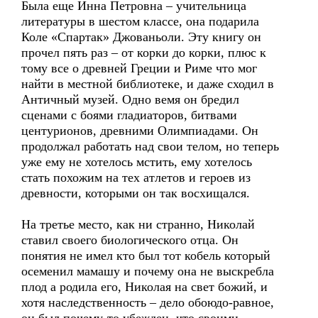
Была еще Инна Петровна – учительница
литературы в шестом классе, она подарила
Коле «Спартак» Джованьоли. Эту книгу он
прочел пять раз – от корки до корки, плюс к
тому все о древней Греции и Риме что мог
найти в местной библиотеке, и даже сходил в
Античный музей. Одно вемя он бредил
сценами с боями гладиаторов, битвами
центурионов, древними Олимпиадами. Он
продолжал работать над свои телом, но теперь
уже ему не хотелось мстить, ему хотелось
стать похожим на тех атлетов и героев из
древности, которыми он так восхищался.
На третье место, как ни странно, Николай
ставил своего биологического отца. Он
понятия не имел кто был тот кобель который
осеменил мамашу и почему она не выскребла
плод а родила его, Николая на свет божий, и
хотя наследственность – дело обоюдо-равное,