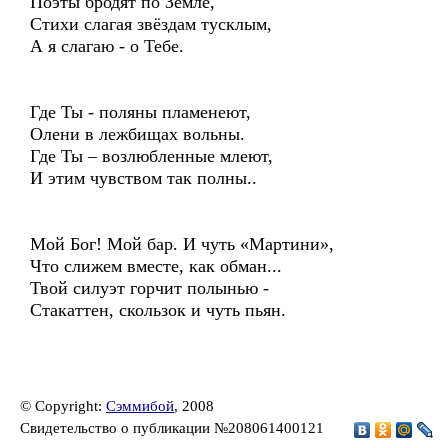
Поэты бродят по Земле,
Стихи слагая звёздам тусклым,
А я слагаю - о Тебе.
Где Ты - поляны пламенеют,
Олени в лежбищах вольны.
Где Ты – возлюбленные млеют,
И этим чувством так полны..
Мой Бог! Мой бар. И чуть «Мартини»,
Что слижем вместе, как обман...
Твой силуэт горчит полынью -
Стакаттен, скользок и чуть пьян.
© Copyright:
Сэммибой
, 2008
Свидетельство о публикации №208061400121