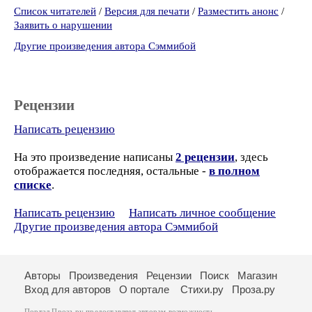
Список читателей
/
Версия для печати
/
Разместить анонс
/
Заявить о нарушении
Другие произведения автора Сэммибой
Рецензии
Написать рецензию
На это произведение написаны
2 рецензии
, здесь
отображается последняя, остальные -
в полном
списке
.
Написать рецензию
Написать личное сообщение
Другие произведения автора Сэммибой
Авторы
Произведения
Рецензии
Поиск
Магазин
Вход для авторов
О портале
Стихи.ру
Проза.ру
Портал Проза.ру предоставляет авторам возможность