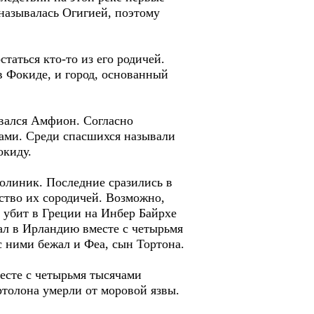
 называлась Огигией, поэтому
таться кто-то из его родичей.
в Фокиде, и город, основанный
вался Амфион. Согласно
цами. Среди спасшихся называли
окиду.
Полиник. Последние сразились в
ество их сородичей. Возможно,
 убит в Греции на Инбер Байрхе
жал в Ирландию вместе с четырьмя
 ними бежал и Феа, сын Тортона.
месте с четырьмя тысячами
ртолона умерли от моровой язвы.