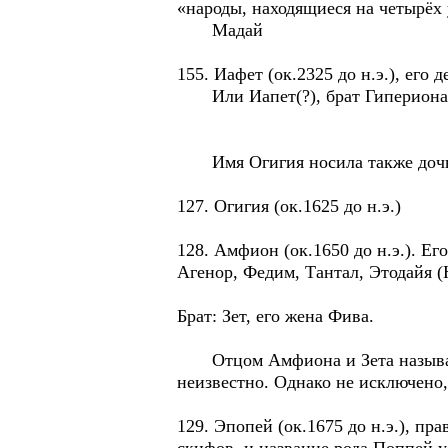
«народы, находящиеся на четырёх 
Мадай
155. Иафет (ок.2325 до н.э.), его
Или Иапет(?), брат Гипериона
Имя Огигия носила также доч
127. Огигия (ок.1625 до н.э.)
128. Амфион (ок.1650 до н.э.). Е
Агенор, Федим, Тантал, Этодайя (
Брат: Зет, его жена Фива.
Отцом Амфиона и Зета назывался 
неизвестно. Однако не исключено,
129. Эпопей (ок.1675 до н.э.), п