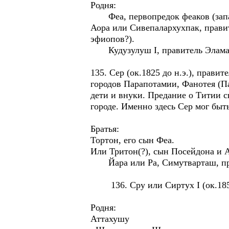
Родня:
Феа, первопредок феаков (западн
Аора или Сивепалархухпак, прави
эфиопов?).
Кудузулуш I, правитель Элама в
135. Сер (ок.1825 до н.э.), прави
городов Парапотамии, Фанотея (Па
дети и внуки. Предание о Титии с
городе. Именно здесь Сер мог быт
Братья:
Тортон, его сын Феа.
Или Тритон(?), сын Посейдона и
Йара или Ра, Симутварташ, прави
136. Сру или Сиртух I (ок.1850-1
Родня:
Аттахушу