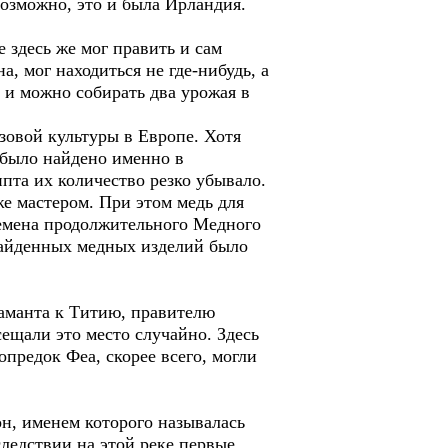
Возможно, это и была Ирландия.
 здесь же мог править и сам
, мог находиться не где-нибудь, а
ы и можно собирать два урожая в
зовой культуры в Европе. Хотя
 было найдено именно в
пта их количество резко убывало.
же мастером. При этом медь для
лемена продолжительного Медного
найденных медных изделий было
даманта к Титию, правителю
сещали это место случайно. Здесь
опредок Феа, скорее всего, могли
н, именем которого называлась
ледствии на этой реке первые