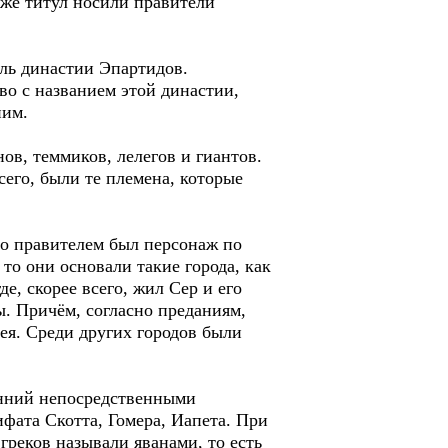
 же титул носили правители
тель династии Эпартидов.
во с названием этой династии,
ним.
ов, теммиков, лелегов и гиантов.
сего, были те племена, которые
то правителем был персонаж по
 то они основали такие города, как
е, скорее всего, жил Сер и его
. Причём, согласно преданиям,
ея. Среди других городов были
енний непосредственными
ифата Скотта, Гомера, Иапета. При
греков называли яванами, то есть