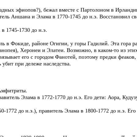
ых эфиопов?), бежал вместе с Партолоном в Ирландию, 
тель Аншана и Элама в 1770-1745 до н.э. Восстановил с
 1745-1730 до н.э.
тель в Фокиде, районе Огигии, у горы Гадилий. Эта гора 
нопея), Херонеи и Элатеи. Возможно, в каком-то из этих
вязывает его с городом Фанотей, поэтому предки феаков,
ь убит при дележе наследства.
 Амфитриты.
тель Элама в 1772-1770 до н.э. Его дети: Аора, Кудуз
772 до н.э.), правитель Элама в 1800-1772 до н.э. Его д