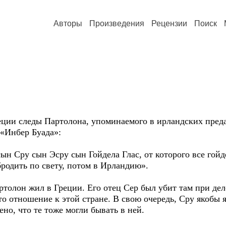
Авторы
Произведения
Рецензии
Поиск
и следы Партолона, упоминаемого в ирландских предан
 «Инбер Буада»:
ын Сру сын Эсру сын Гойдела Глас, от которого все гойде
 бродить по свету, потом в Ирландию».
он жил в Греции. Его отец Сер был убит там при деле
-то отношение к этой стране. В свою очередь, Сру якобы
но, что те тоже могли бывать в ней.