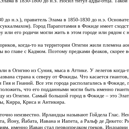
ама в 1830-1800 до н.э. Носил титул адды-отца. Такой
0 до н.э.), правитель Элама в 1850-1830 до н.э. Основа
суккалмахом). Город Парапотамия в Фокиде имеет сходст
у или его родичи могли жить в этом городе или рядом с 
ориков, когда-то на территории Огигии жили племена аон
 во главе с Кадмом. Поэтому предками феаков, скорее в
ли в Огигию из Суния, мыса в Аттике. У лелегов когда-
звана страна к северу от Фокиды. Что касается гиантов,
Гия и Гианий. Все эти города располагались в Фокиде, гд
оложить, что его подданными могли быть именно гианты
ду из Огигии. Самый большой город в Фокиде – это Элат
ы, Кирра, Криса и Антикира.
 точно неизвестно. Ирландцы называют Гойдела Глас. Н
та, Йону, Йабата, Иавана и Иапета, а Ральф де Дикето: Р
иям, именно Иаван стал первопредком греков. Индоарии 