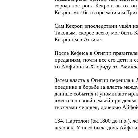
города построил Кекроп, автохтон
Кекроп мог быть преемником Трит
Сам Кекроп впоследствии ушёл из 
Таковым, скорее всего, мог быть 
Кекропом в Аттике.
После Кефиса в Огигии правителя
преданиям, почти все его дети и
то Амфиона и Хлориду, то Амикла
Затем власть в Огигии перешла к 
поединке в борьбе за власть межд
данные события и упоминают ирлан
вместе со своей семьей при дележ
тысячами человек, дочерью Айфой
134. Партолон (ок.1800 до н.э.),
человек. У него была дочь Айфа и