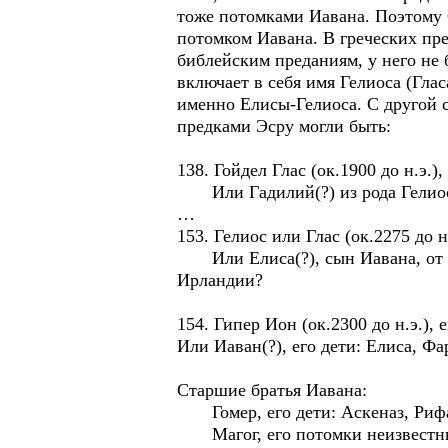
тоже потомками Иавана. Поэтому 
потомком Иавана. В греческих пре
библейским преданиям, у него не 
включает в себя имя Гелиоса (Гла
именно Елисы-Гелиоса. С другой с
предками Эсру могли быть:
138. Гойдел Глас (ок.1900 до н.э.)
Или Гадилий(?) из рода Гелиос 
…
153. Гелиос или Глас (ок.2275 до н
Или Елиса(?), сын Иавана, от нег
Ирландии?
154. Гипер Ион (ок.2300 до н.э.), 
Или Иаван(?), его дети: Елиса, Фа
Старшие братья Иавана:
Гомер, его дети: Аскеназ, Рифа
Магог, его потомки неизвестны. 