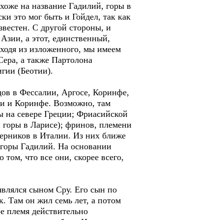
оже на название Гадилий, горы в
ки это мог быть и Гойдел, так как
звестен. С другой стороны, и
 Азии, а этот, единственный,
ходя из изложенного, мы имеем
Сера, а также Партолона
игии (Беотии).
дов в Фессалии, Аргосе, Коринфе,
и и Коринфе. Возможно, там
ны на севере Греции; Фриасийской
 горы в Ларисе); фринов, племени
герников в Италии. Из них ближе
е горы Гадилий. На основании
том, что все они, скорее всего,
влялся сыном Сру. Его сын по
. Там он жил семь лет, а потом
ое племя действительно