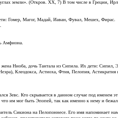
углах земли». (Откров. ХХ, 7) В том числе в Греции, Ир
 дети: Гомер, Магог, Мадай, Иаван, Фувал, Мешех, Фирас.
.
ь Амфиона.
го жена Ниоба, дочь Тантала из Сипила. Их дети: Сипил,
Неэра), Клеодокса, Астиоха, Фтия, Пелопия, Астикратия 
Зевс. Кто скрывается в данном случае под именем это
 что им мог быть Эпопей, так как именно к нему и бежа
равитель Сикиона на Пелопоннесе. Его имя напоминает нам