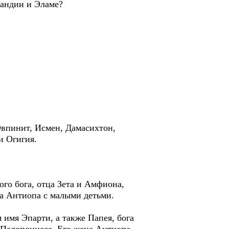
ландии и Эламе?
 Эвпинит, Исмен, Дамасихтон,
и Огигия.
го бога, отца Зета и Амфиона,
ла Антиопа с малыми детьми.
 имя Эпарти, а также Папея, бога