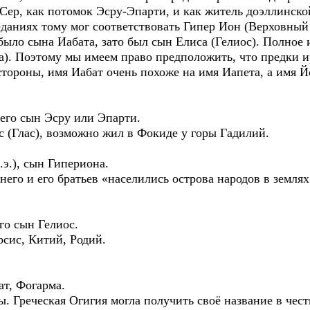
Сер, как потомок Эсру-Эпарти, и как житель доэллинско
даниях тому мог соответствовать Гипер Ион (Верховный 
было сына Иабата, зато был сын Елиса (Гелиос). Полное и
са). Поэтому мы имеем право предположить, что предки 
тороны, имя Иабат очень похоже на имя Иапета, а имя Й
, его сын Эсру или Эпарти.
(Глас), возможно жил в Фокиде у горы Гадилий.
.э.), сын Гипериона.
о и его братьев «населились острова народов в землях 
его сын Гелиос.
рсис, Китий, Родий.
т, Фогарма.
Греческая Огигия могла получить своё название в честь