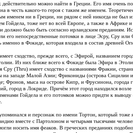
йствительно можно найти в Греции. Его имя очень пох
на в честь какого-то героя с таким же именем. Теоретичес
ым именем ни в Греции, ни рядом с ней никогда не был и
м Гойдела, тоже нет во всей Европе, а также в Африке и
 и должно было быть согласно ирландским преданиям. Ис
ли его непосредственные потомки в лице Эсру, Сру или 
ь именно в Фокиде, которая входила в состав древней Ог
меет сходство, прежде всего, с Эфирой, названием горо
олии. Из них ближе всего к Фокиде была Эфира в Этоли
я Сру (Thru) имеет сходство с названиями Фракии, стра
ы на западе Малой Азии; Фрикониды (острова Сицилии и
е; Фронов, мыса на острове Кипр, и Фрусинона, города 
ий, город в Локриде. Причём этот город находился возл
менами Гойдела и его потомков можно придти к выводу о 
.
упоминался и персонаж по имени Тортон, который тоже я
ндию вместе с Партолоном и четырьмя тысячами человек
могли носить имя феаков. В греческих преданиях подобн