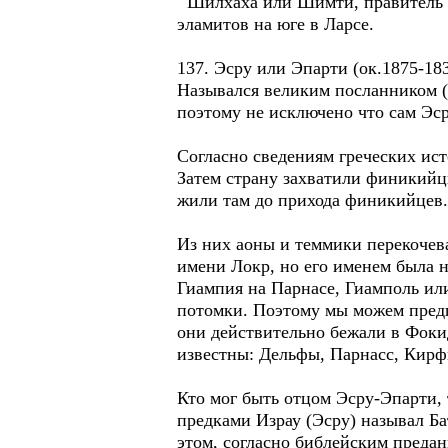
Шилхаха или Шимти, правитель Эл
эламитов на юге в Ларсе.
137. Эсру или Эпарти (ок.1875-183
Назывался великим посланником (
поэтому не исключено что сам Эср
Согласно сведениям греческих ист
Затем страну захватили финикийцы
жили там до прихода финикийцев.
Из них аоны и теммики перекочева
имени Локр, но его именем была на
Гиампия на Парнасе, Гиамполь или 
потомки. Поэтому мы можем предп
они действительно бежали в Фоки
известны: Дельфы, Парнасс, Кирф
Кто мог быть отцом Эсру-Эпарти,
предками Израу (Эсру) называл Ба
этом, согласно библейским предан