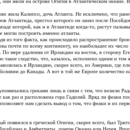
 они жили на острове Огигия в Атлантическом океане. 
ове жила Калипсо, дочь Атланта. Не исключено, что ранее
ов Атлантида, престол которого он занял после Посейдона
паде которой, как и в Атлантиде когда-то, растут пальм
е могли построить именно атланты.
дя из того факта, как происходило распространение брон
ны почти по всему континенту, но наибольшее их число
 По мере удаления от Ирландии на восток, в сторону Еги
 такое сходство, что, казалось, исполнено одним и тем 
авозилась в Ирландию, скорее всего, из Америки, где п
 Боливии до Канады. А вот в той же Европе количество 
 упоминались греками лишь в связи с тем, что возили Ра
е как раз и расположена гора Гадилий. Вряд ли феаки по
позволяют нам сделать вывод о том, что феаки и их перв
 появился в греческой Огигии, скорее всего, был Трито
Посейдона и Амфитриты, дочери Океана или Нерея. Впос