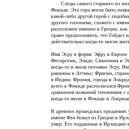
Следы самого старшего из них де
Фокиде. Эта гора могла быть назва
какой-либо другой герой с подобн
другого топонима, схожего с имене
расположен именно в Греции, как
право предположить, что Гойдел и
действительно когда-то могли жит
Имя Эсру в форме Эфру в Европе и
Феспротии, Элиде, Сикионии и Эт
когда-то и жили потомки Эсру. Им
равнины в Аттике; Фригии, стран
в Индии; Фрония, города в Локрид
всего к Фокиде располагался Фрон
сравнения названий топонимов с и
когда-то жили в Фокиде и Локриде
В древних ирландских преданиях 
имени Феа бежал из Греции в Ирла
умер. Его подданные в Ирландии 