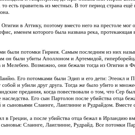
, то есть правитель из местных. В тот период страна ещё
она.
Огигии в Аттику, поэтому вместо него на престоле мог ос
Кефис, именем которого была названа река, протекающая 
ми были потомки Гириея. Самым последним из них назы
 сам он были убиты Аполлоном и Артемидой, гиперборей
 и Мелебею. Возможно, они бежали тогда из Огигии в Ф
Лаийю. Его потомками были Эдип и его дети: Этеокл и 
у собой и убили друг друга. Тогда же было убито и множ
дские предания, когда повествовали о том, что Сер был
е наследства. Его сын Партолон после убийства отца бе
 и сыновьями Слаинге, Лаиглинне и Рудрайдом. Вместе с
 жил в Греции, а после убийства отца бежал в Ирландию в
 сыновья: Слаинге, Лаиглинне, Рудрайд. Все потомки Па