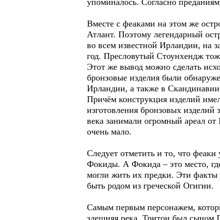
упоминалось. Согласно преданиям,
Вместе с феаками на этом же остр
Атлант. Поэтому легендарный остр
во всем известной Ирландии, на за
год. Пресловутый Стоунхендж тож
Этот же вывод можно сделать исхо
бронзовые изделия были обнаруже
Ирландии, а также в Скандинавии.
Причём конструкция изделий имело
изготовления бронзовых изделий з
века занимали огромный ареал от
очень мало.
Следует отметить и то, что феаки
Фокиды. А Фокида – это место, гд
могли жить их предки. Эти факты 
быть родом из греческой Огигии.
Самым первым персонажем, который
здешняя река. Тритон был сыном 