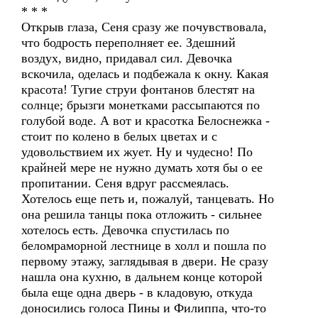
* * *
Открыв глаза, Сеня сразу же почувствовала,
что бодрость переполняет ее. Здешний
воздух, видно, придавал сил. Девочка
вскочила, оделась и подбежала к окну. Какая
красота! Тугие струи фонтанов блестят на
солнце; брызги монетками рассыпаются по
голубой воде. А вот и красотка Белоснежка -
стоит по колено в белых цветах и с
удовольствием их жует. Ну и чудесно! По
крайней мере не нужно думать хотя бы о ее
пропитании. Сеня вдруг рассмеялась.
Хотелось еще петь и, пожалуй, танцевать. Но
она решила танцы пока отложить - сильнее
хотелось есть. Девочка спустилась по
беломраморной лестнице в холл и пошла по
первому этажу, заглядывая в двери. Не сразу
нашла она кухню, в дальнем конце которой
была еще одна дверь - в кладовую, откуда
доносились голоса Пины и Филиппа, что-то