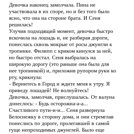
Девочка наконец замолчала. Пина не
участвовала в их споре, но и без того было
ясно, что она на стороне брата. И Сеня
решилась!
Улучив подходящий момент, девочка быстро
вскочила на лошадь и, не разбирая дороги,
понеслась сквозь мокрые от росы джунгли к
тропинке. Филипп с криком кинулся за ней,
но быстро отстал. Сеня выбралась на
широкую дорогу (это раньше она была для
нее тропинкой) и, приложив рупором руки ко
рту, крикнула:
- Вернитесь в Город и ждите меня к утру. Я
приведу лошадей! Не волнуйтесь!
Девочка, замолчав, прислушалась. От валуна
донеслось: - Будь осторожна-а-а...
Счастливого пути-и-и... Сеня развернула
Белоснежку в сторону дома, и они стремглав
понеслись по дороге, пролегавшей в самой
гуще непроходимых джунглей. Было еще