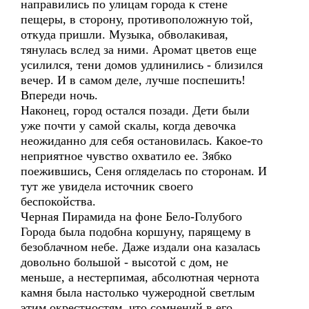
направились по улицам города к стене
пещеры, в сторону, противоположную той,
откуда пришли. Музыка, обволакивая,
тянулась вслед за ними. Аромат цветов еще
усилился, тени домов удлинились - близился
вечер. И в самом деле, лучше поспешить!
Впереди ночь.
Наконец, город остался позади. Дети были
уже почти у самой скалы, когда девочка
неожиданно для себя остановилась. Какое-то
неприятное чувство охватило ее. Зябко
поежившись, Сеня огляделась по сторонам. И
тут же увидела источник своего
беспокойства.
Черная Пирамида на фоне Бело-Голубого
Города была подобна коршуну, парящему в
безоблачном небе. Даже издали она казалась
довольно большой - высотой с дом, не
меньше, а нестерпимая, абсолютная чернота
камня была настолько чужеродной светлым
этим окрестностям, что сомнений в его