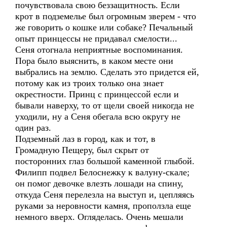
почувствовала свою беззащитность. Если
крот в подземелье был огромным зверем - что
же говорить о кошке или собаке? Печальный
опыт принцессы не придавал смелости...
Сеня отогнала неприятные воспоминания.
Пора было выяснить, в каком месте они
выбрались на землю. Сделать это придется ей,
потому как из троих только она знает
окрестности. Принц с принцессой если и
бывали наверху, то от щели своей никогда не
уходили, ну а Сеня обегала всю округу не
один раз.
Подземный лаз в город, как и тот, в
Громадную Пещеру, был скрыт от
посторонних глаз большой каменной глыбой.
Филипп подвел Белоснежку к валуну-скале;
он помог девочке влезть лошади на спину,
откуда Сеня перелезла на выступ и, цепляясь
руками за неровности камня, проползла еще
немного вверх. Огляделась. Очень мешали