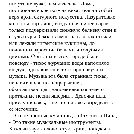
ничуть не хуже, чем издалека. Дома,
построенные крепко - на века, являли собой
верх архитектурного искусства. Лазуритовые
колонны порталов, воздушная синева арок
только подчеркивали снежную белизну стен и
скульптуры. Около домов на газонах стояли
или лежали гигантские кувшины, до
половины заросшие белыми и голубыми
цветами. Фонтаны в этом городе были
повсюду - тихое журчание воды наполняло
воздух; вдобавок со всех сторон звучала
музыка. Музыка эта была странная: тихая,
ненавязчивая, но непрерывная,
обволакивающая, напоминающая чем-то
протяжные песни ящериц... Девочка шла,
прислушиваясь, тщетно пытаясь определить
ее источник.
- Это не простые кувшины, - объяснила Пина,
- Это такие музыкальные инструменты.
Каждый звук - слово, стук, крик, попадая в