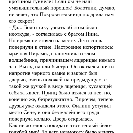
кротином туннеле? Если бы не наш
уменьшительный порошок! Болотник, думаю,
не знает, что Покровительница подарила нам
его секрет!
- Да... Болотнику узнать об этом было
неоткуда, - согласилась с братом Пина.
Но время не стояло на месте. Дети снова
повернули к стене. Настроение испортилось:
мрачная Пирамида напомнила о злом
волшебнике, причинившем ящерицам немало
зла. Выход нашли быстро. Он оказался почти
напротив черного камня и закрыт был
дверью, очень похожей на предыдущую, с
такой же ручкой в виде ящерицы, кусающей
себя за хвост. Принц было взялся за нее, но,
конечно же, безрезультатно. Впрочем, теперь
друзья уже ожидали этого. Филипп уступил
место Сене, и она без малейшего труда
повернула кольцо. Дверь открылась.
Как не хотелось покидать этот теплый бело-
голубой мир! До чего невмоготу было менять