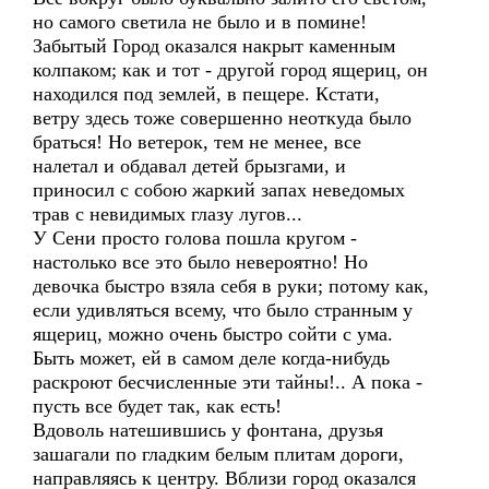
но самого светила не было и в помине!
Забытый Город оказался накрыт каменным
колпаком; как и тот - другой город ящериц, он
находился под землей, в пещере. Кстати,
ветру здесь тоже совершенно неоткуда было
браться! Но ветерок, тем не менее, все
налетал и обдавал детей брызгами, и
приносил с собою жаркий запах неведомых
трав с невидимых глазу лугов...
У Сени просто голова пошла кругом -
настолько все это было невероятно! Но
девочка быстро взяла себя в руки; потому как,
если удивляться всему, что было странным у
ящериц, можно очень быстро сойти с ума.
Быть может, ей в самом деле когда-нибудь
раскроют бесчисленные эти тайны!.. А пока -
пусть все будет так, как есть!
Вдоволь натешившись у фонтана, друзья
зашагали по гладким белым плитам дороги,
направляясь к центру. Вблизи город оказался