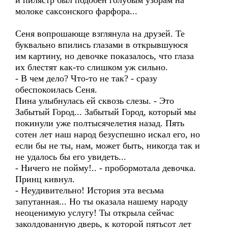
и пилястр был подобен голубым узорам на
молоке саксонского фарфора...
Сеня вопрошающе взглянула на друзей. Те
буквально впились глазами в открывшуюся
им картину, но девочке показалось, что глаза
их блестят как-то слишком уж сильно.
- В чем дело? Что-то не так? - сразу
обеспокоилась Сеня.
Пина улыбнулась ей сквозь слезы. - Это
Забытый Город... Забытый Город, который мы
покинули уже полтысячелетия назад. Пять
сотен лет наш народ безуспешно искал его, но
если бы не ты, нам, может быть, никогда так и
не удалось бы его увидеть...
- Ничего не пойму!.. - пробормотала девочка.
Принц кивнул.
- Неудивительно! История эта весьма
запутанная... Но ты оказала нашему народу
неоценимую услугу! Ты открыла сейчас
заколдованную дверь, к которой пятьсот лет