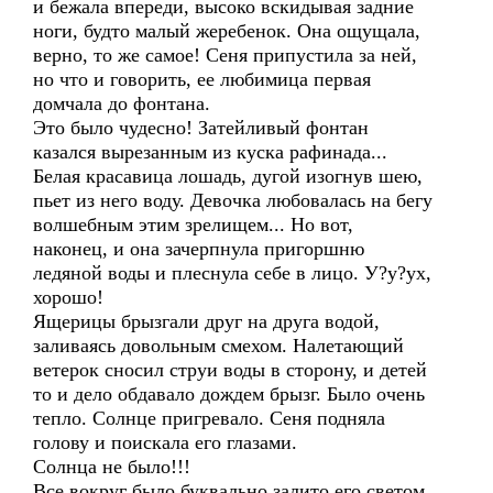
и бежала впереди, высоко вскидывая задние
ноги, будто малый жеребенок. Она ощущала,
верно, то же самое! Сеня припустила за ней,
но что и говорить, ее любимица первая
домчала до фонтана.
Это было чудесно! Затейливый фонтан
казался вырезанным из куска рафинада...
Белая красавица лошадь, дугой изогнув шею,
пьет из него воду. Девочка любовалась на бегу
волшебным этим зрелищем... Но вот,
наконец, и она зачерпнула пригоршню
ледяной воды и плеснула себе в лицо. У?у?ух,
хорошо!
Ящерицы брызгали друг на друга водой,
заливаясь довольным смехом. Налетающий
ветерок сносил струи воды в сторону, и детей
то и дело обдавало дождем брызг. Было очень
тепло. Солнце пригревало. Сеня подняла
голову и поискала его глазами.
Солнца не было!!!
Все вокруг было буквально залито его светом,