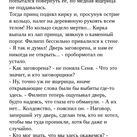
попытался повернуть ее, но медная ящерица
не поддавалась.
Тогда принц поднял кирку и, просунув острие
в кольцо, налег на деревянную рукоять всем
телом! Но кольцо сидело мертво... Кирка
выпала из лап принца, звякнув о каменный
порог. Филипп бессильно привалился к стене.
- Я так и думал! Дверь заговорена, и нам ее
никогда не открыть... - пробормотал он
устало.
- Как заговорена? - не поняла Сеня. - Что это
значит, и кто заговорщики?
- Ну, точно уж не ящерицы, иначе
открывающие слова были бы выбиты где-то
здесь. - Филипп теперь ощупывал дверь,
будто надеясь, что глаза его обманули. - А их
нет... Колдовство, - пояснил он. - Наговор,
заперший эту дверь, сделан тем, кто не хотел,
чтобы мы туда проникли, хотя бы даже и
случайно.
- Кто мог знать, что мы здесь окажемся? -