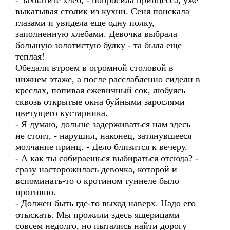
- Захватите хлеб, - попросила принцесса, уже
выкатывая столик из кухни. Сеня поискала
глазами и увидела еще одну полку,
заполненную хлебами. Девочка выбрала
большую золотистую булку - та была еще
теплая!
Обедали втроем в огромной столовой в
нижнем этаже, а после расслабленно сидели в
креслах, попивая ежевичный сок, любуясь
сквозь открытые окна буйными зарослями
цветущего кустарника.
- Я думаю, дольше задерживаться нам здесь
не стоит, - нарушил, наконец, затянувшееся
молчание принц. - Дело близится к вечеру.
- А как ты собираешься выбираться отсюда? -
сразу насторожилась девочка, которой и
вспоминать-то о кротином туннеле было
противно.
- Должен быть где-то выход наверх. Надо его
отыскать. Мы прожили здесь ящерицами
совсем недолго, но пытались найти дорогу