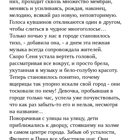
них, проходит сквозь множество мембран,
меняясь и усиливаясь, рождая, наконец,
мелодию, всякий раз новую, неповторимую.
Голоса кувшинов откликаются один в другом,
чтобы слиться в чудное многоголосье…
Только ночью у нас в городе становилось
тихо, - добавила она, - а днем эта нежная
музыка всегда сопровождала жителей.
Скоро Сеня устала вертеть головой,
рассматривая все вокруг, и просто брела,
укутанная в музыку и бело-голубую красоту.
Теперь становилось понятно, почему
ящерицы так упорно искали свой город - они
тосковали по нему! Девочка, пробывшая в
городе только час, успела уже почувствовать,
что как раз забыть-то его и нельзя, несмотря
на название...
Поворачивая с улицы на улицу, дети
приближались к дворцу, стоявшему на холме
в самом центре города. Забыв об усталости,
Филипп и Пина все убыстряли шаг. Они