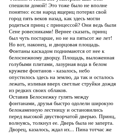
спешили домой! Это тоже было не вполне
понятно: если народ ящериц потерял свой
город пять веков назад, как здесь могли
родиться принц с принцессой? Они ведь были
Сене ровесниками! Вернее сказать, принц
был чуть постарше, но не на пятьсот же лет!
Но вот, наконец, и дворцовая площадь.
Фонтаны каскадом поднимаются от нее к
белоснежному дворцу. Площадь, выложенная
голубыми плитами, лазурная вода в белом
кружеве фонтанов - казалось, небо
опустилось здесь на землю, да так и осталось
лежать, изливая вверх светлые струйки дождя
из редких своих облаков.
Оставив Белоснежку гулять между
фонтанами, друзья быстро одолели широкую
белокаменную лестницу и остановились
перед высокой двустворчатой дверью. Принц,
волнуясь, толкнул ее. Дверь была не заперта.
Дворец, казалось, ждал их... Пина тотчас же