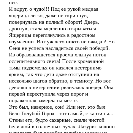
нее.
И вдруг, о чудо!!! Под ее рукой медная
ящерица легко, даже не скрипнув,
повернулась на полный оборот! Дверь,
дрогнув, стала медленно открываться...
Ящерицы переглянулись в радостном
изумлении. Вот уж чего никто не ожидал! Но
Сеня не успела насладиться своей победой.
Из образовавшегося проема хлынул поток
ослепительного света! После кромешной
тьмы подземелья он казался нестерпимо
ярким, так что дети даже отступили на
несколько шагов обратно, в темноту. Но вот
девочка в нетерпении рванулась вперед. Она
первой переступила через порог и
пораженная замерла на месте.
Это был, наверное, сон! Или нет, это был
Бело-Голубой Город - тот самый, с картины...
Стены его, будто сахарные, сияли чистой
белизной в солнечных лучах. Лазурит колонн