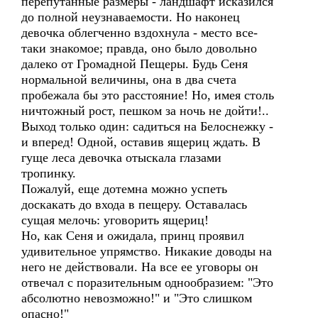
перепутанные размеры - ландшафт исказился
до полной неузнаваемости. Но наконец
девочка облегченно вздохнула - место все-
таки знакомое; правда, оно было довольно
далеко от Громадной Пещеры. Будь Сеня
нормальной величины, она в два счета
пробежала бы это расстояние! Но, имея столь
ничтожный рост, пешком за ночь не дойти!..
Выход только один: садиться на Белоснежку -
и вперед! Одной, оставив ящериц ждать. В
гуще леса девочка отыскала глазами
тропинку.
Пожалуй, еще дотемна можно успеть
доскакать до входа в пещеру. Оставалась
сущая мелочь: уговорить ящериц!
Но, как Сеня и ожидала, принц проявил
удивительное упрямство. Никакие доводы на
него не действовали. На все ее уговоры он
отвечал с поразительным однообразием: "Это
абсолютно невозможно!" и "Это слишком
опасно!"