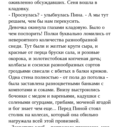
оживленно обсуждавших. Сеня вошла в
кладовку.
- Проснулась? - улыбнулась Пина. - А мы тут
решаем, чем бы нам перекусить.
Девочка окинула глазами кладовую. Было о
чем поспорить! Полки буквально ломились от
невероятного количества разнообразной
снеди. Тут были и желтые круги сыра, и
красные от перца бруски сала, и розовые
окорока, и золотистобокая копченая дичь;
колбасы и сосиски разнообразных сортов
гроздьями свисали с вбитых в балки крюков.
Одна стена полностью - от пола до потолка -
была заставлена разноцветными банками с
компотами и соками. Внизу выстроились
бочонки с медом и вареньями, кадушки с
солеными огурцами, грибами, моченой ягодой
и бог знает чем еще... Перед Пиной стоял
столик на колесах, который она обильно
нагружала всей этой провизией.