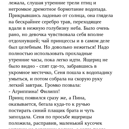
лежала, слушая утренние трели птиц и
негромкое дремотное бормотание водопада.
Прикрывшись ладонью от солнца, она глядела
на бескрайнее серебро трав, переходящее
вдали в нежную голубизну неба. Было очень
рано, но девочка чувствовала себя вполне
отдохнувшей; чай принцессы и в самом деле
был целебным. Но довольно нежиться! Надо
полностью использовать прохладные
утренние часы, пока легко идти. Ящериц не
было видно - спят где-то, забравшись в
укромное местечко, Сеня пошла к водопадику
умыться, и потом собрала на скорую руку
легкий завтрак. Громко позвала:
- Агриппина! Филипп!
Принц появился сразу же, а Пина,
оказывается, бегала куда-то к ручью
постирать синий плащик брата и чуть
запоздала. Сеня по просьбе ящерицы
положила, расправив, маленький кусочек