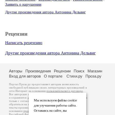
Заявить о нарушении
Другие произведения автора Антонина Дельвиг
Рецензии
Написать рецензию
Другие произведения автора Антонина Дельвиг
Авторы
Произведения
Рецензии
Поиск
Магазин
Вход для авторов
О портале
Стихи.ру
Проза.ру
Портал Проза.ру предоставляет авторам возможность
свободной публикации своих литературных произведений в
сети Интернет на основании
пользовательского договора
.
Все авторские права на произведения принадлежат авторам
и охраняются
законом
. Перепечатка произведений возможна
Мы используем файлы cookie
только с согласия его автора, к которому вы можете
обратиться на его авторской странице. Ответственность за
для улучшения работы сайта.
тексты произведений авторы несут самостоятельно на
Оставаясь на сайте, вы
основании
правил публикации
и
законодательства
Российской Федерации
. Данные пользователей