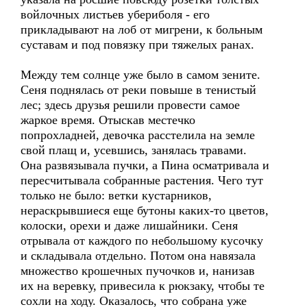
войлочных листьев убериболя - его
прикладывают на лоб от мигрени, к больным
суставам и под повязку при тяжелых ранах.
Между тем солнце уже было в самом зените.
Сеня поднялась от реки повыше в тенистый
лес; здесь друзья решили провести самое
жаркое время. Отыскав местечко
попрохладней, девочка расстелила на земле
свой плащ и, усевшись, занялась травами.
Она развязывала пучки, а Пина осматривала и
пересчитывала собранные растения. Чего тут
только не было: ветки кустарников,
нераскрывшиеся еще бутоны каких-то цветов,
колоски, орехи и даже лишайники. Сеня
отрывала от каждого по небольшому кусочку
и складывала отдельно. Потом она навязала
множество крошечных пучочков и, нанизав
их на веревку, привесила к рюкзаку, чтобы те
сохли на ходу. Оказалось, что собрана уже