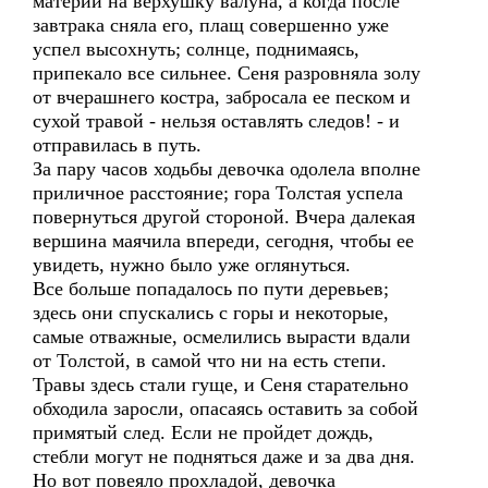
материи на верхушку валуна, а когда после
завтрака сняла его, плащ совершенно уже
успел высохнуть; солнце, поднимаясь,
припекало все сильнее. Сеня разровняла золу
от вчерашнего костра, забросала ее песком и
сухой травой - нельзя оставлять следов! - и
отправилась в путь.
За пару часов ходьбы девочка одолела вполне
приличное расстояние; гора Толстая успела
повернуться другой стороной. Вчера далекая
вершина маячила впереди, сегодня, чтобы ее
увидеть, нужно было уже оглянуться.
Все больше попадалось по пути деревьев;
здесь они спускались с горы и некоторые,
самые отважные, осмелились вырасти вдали
от Толстой, в самой что ни на есть степи.
Травы здесь стали гуще, и Сеня старательно
обходила заросли, опасаясь оставить за собой
примятый след. Если не пройдет дождь,
стебли могут не подняться даже и за два дня.
Но вот повеяло прохладой, девочка