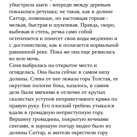
убыстрила шаги - впереди между деревьев
показалась речушка; не такая, как в долине
Саттар, поменьше, но настоящая горная -
мелкая, быстрая и шумливая. Правда, скоро,
выбежав в степь, речка само собой
остепенится и понесет свои воды медленно и
с достоинством, как и полагается нормальной
равнинной реке. Пока же она еще резвилась
во всю мочь.
Сеня выбралась на открытое место и
огляделась. Она была сейчас в самом низу
долины. Слева от нее лежала гора Толстая, ее
округлые пологие бока, казалось, в самом
деле были мягкими в отличие от крутых
скалистых уступов неприветливого кряжа по
правую руку. Его плоский гребень утыкался
вдали в громадную неприступную гору.
Вершину громадины, покрытую вечными
снегами, в хорошую погоду видно было из
долины Саттар, и жители окрестили гору