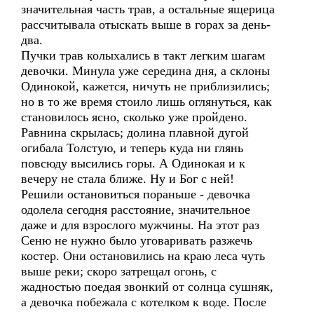
значительная часть трав, а остальные ящерица
рассчитывала отыскать выше в горах за день-
два.
Пучки трав колыхались в такт легким шагам
девочки. Минула уже середина дня, а склоны
Одинокой, кажется, ничуть не приблизились;
но в то же время стоило лишь оглянуться, как
становилось ясно, сколько уже пройдено.
Равнина скрылась; долина плавной дугой
огибала Толстую, и теперь куда ни глянь
повсюду высились горы. А Одинокая и к
вечеру не стала ближе. Ну и Бог с ней!
Решили остановиться пораньше - девочка
одолела сегодня расстояние, значительное
даже и для взрослого мужчины. На этот раз
Сеню не нужно было уговаривать разжечь
костер. Они остановились на краю леса чуть
выше реки; скоро затрещал огонь, с
жадностью поедая звонкий от солнца сушняк,
а девочка побежала с котелком к воде. После