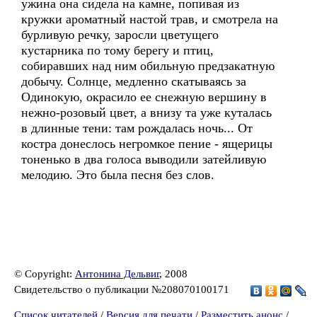
ужина она сидела на камне, попивая из
кружки ароматный настой трав, и смотрела на
бурливую речку, заросли цветущего
кустарника по тому берегу и птиц,
собиравших над ним обильную предзакатную
добычу. Солнце, медленно скатываясь за
Одинокую, окрасило ее снежную вершину в
нежно-розовый цвет, а внизу та уже куталась
в длинные тени: там рождалась ночь... От
костра донеслось негромкое пение - ящерицы
тоненько в два голоса выводили затейливую
мелодию. Это была песня без слов.
© Copyright:
Антонина Дельвиг
, 2008
Свидетельство о публикации №208070100171
Список читателей
/
Версия для печати
/
Разместить анонс
/