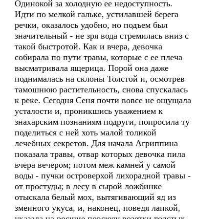
Одинокой за холодную ее недоступность.
Идти по мелкой гальке, устилавшей берега
речки, оказалось удобно, но подъем был
значительный - не зря вода стремилась вниз с
такой быстротой. Как и вчера, девочка
собирала по пути травы, которые с ее плеча
высматривала ящерица. Порой она даже
поднималась на склоны Толстой и, осмотрев
тамошнюю растительность, снова спускалась
к реке. Сегодня Сеня почти вовсе не ощущала
усталости и, проникшись уважением к
знахарским познаниям подруги, попросила ту
поделиться с ней хоть малой толикой
лечебных секретов. Для начала Агриппина
показала травы, отвар которых девочка пила
вчера вечером; потом меж камней у самой
воды - пучки островерхой лихорадной травы -
от простуды; в лесу в сырой ложбинке
отыскала белый мох, вытягивающий яд из
змеиного укуса, и, наконец, поведя лапкой,
указала на росшие повсюду розетки толстых