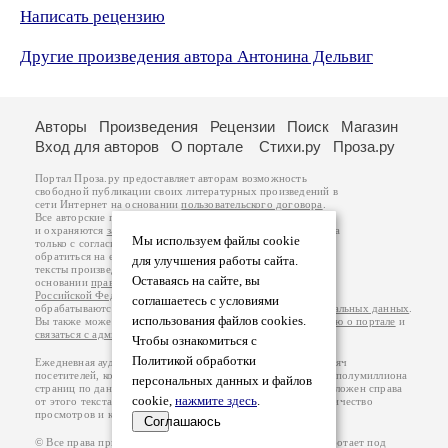
Написать рецензию
Другие произведения автора Антонина Дельвиг
Авторы
Произведения
Рецензии
Поиск
Магазин
Вход для авторов
О портале
Стихи.ру
Проза.ру
Портал Проза.ру предоставляет авторам возможность
свободной публикации своих литературных произведений в
сети Интернет на основании
пользовательского договора
.
Все авторские права на произведения принадлежат авторам
и охраняются
законом
. Перепечатка произведений возможна
Мы используем файлы cookie
только с согласия его автора, к которому вы можете
обратиться на его авторской странице. Ответственность за
для улучшения работы сайта.
тексты произведений авторы несут самостоятельно на
Оставаясь на сайте, вы
основании
правил публикации
и
законодательства
Российской Федерации
. Данные пользователей
соглашаетесь с условиями
обрабатываются на основании
Политики обработки персональных данных
.
использования файлов cookies.
Вы также можете посмотреть более подробную
информацию о портале
и
связаться с администрацией
.
Чтобы ознакомиться с
Политикой обработки
Ежедневная аудитория портала Проза.ру – порядка 100 тысяч
посетителей, которые в общей сумме просматривают более полумиллиона
персональных данных и файлов
страниц по данным счетчика посещаемости, который расположен справа
cookie,
нажмите здесь
.
от этого текста. В каждой графе указано по две цифры: количество
просмотров и количество посетителей.
Соглашаюсь
© Все права принадлежат авторам, 2000-2026. Портал работает под