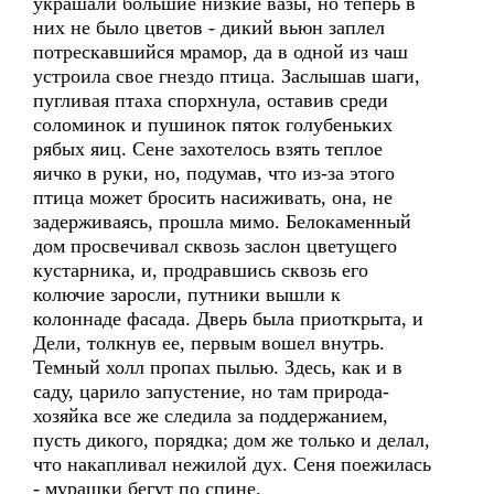
украшали большие низкие вазы, но теперь в
них не было цветов - дикий вьюн заплел
потрескавшийся мрамор, да в одной из чаш
устроила свое гнездо птица. Заслышав шаги,
пугливая птаха спорхнула, оставив среди
соломинок и пушинок пяток голубеньких
рябых яиц. Сене захотелось взять теплое
яичко в руки, но, подумав, что из-за этого
птица может бросить насиживать, она, не
задерживаясь, прошла мимо. Белокаменный
дом просвечивал сквозь заслон цветущего
кустарника, и, продравшись сквозь его
колючие заросли, путники вышли к
колоннаде фасада. Дверь была приоткрыта, и
Дели, толкнув ее, первым вошел внутрь.
Темный холл пропах пылью. Здесь, как и в
саду, царило запустение, но там природа-
хозяйка все же следила за поддержанием,
пусть дикого, порядка; дом же только и делал,
что накапливал нежилой дух. Сеня поежилась
- мурашки бегут по спине.