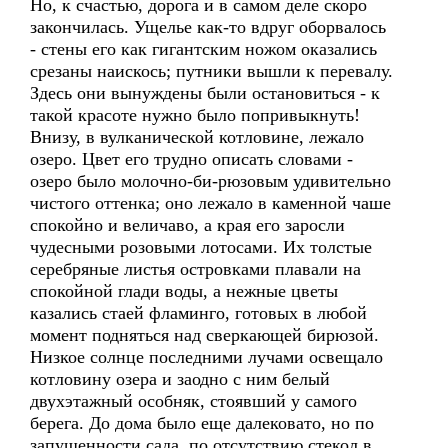
Но, к счастью, дорога и в самом деле скоро
закончилась. Ущелье как-то вдруг оборвалось
- стены его как гигантским ножом оказались
срезаны наискось; путники вышли к перевалу.
Здесь они вынуждены были остановиться - к
такой красоте нужно было попривыкнуть!
Внизу, в вулканической котловине, лежало
озеро. Цвет его трудно описать словами -
озеро было молочно-би-рюзовым удивительно
чистого оттенка; оно лежало в каменной чаше
спокойно и величаво, а края его заросли
чудесными розовыми лотосами. Их толстые
серебряные листья островками плавали на
спокойной глади воды, а нежные цветы
казались стаей фламинго, готовых в любой
момент подняться над сверкающей бирюзой.
Низкое солнце последними лучами освещало
котловину озера и заодно с ним белый
двухэтажный особняк, стоявший у самого
берега. До дома было еще далековато, но по
запущенности сада, по отсутствию стекол в