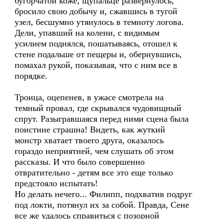
бугорчатой коже, щупальце развернулось,
бросило свою добычу и, сжавшись в тугой
узел, бесшумно утянулось в темноту логова.
Дели, упавший на колени, с видимым
усилием поднялся, пошатываясь, отошел к
стене подальше от пещеры и, обернувшись,
помахал рукой, показывая, что с ним все в
порядке.
Троица, оцепенев, в ужасе смотрела на
темный провал, где скрывался чудовищный
спрут. Разыгравшаяся перед ними сцена была
поистине страшна! Видеть, как жуткий
монстр хватает твоего друга, оказалось
гораздо неприятней, чем слушать об этом
рассказы. И что было совершенно
отвратительно - детям все это еще только
предстояло испытать!
Но делать нечего... Филипп, подхватив подруг
под локти, потянул их за собой. Правда, Сене
все же удалось справиться с позорной