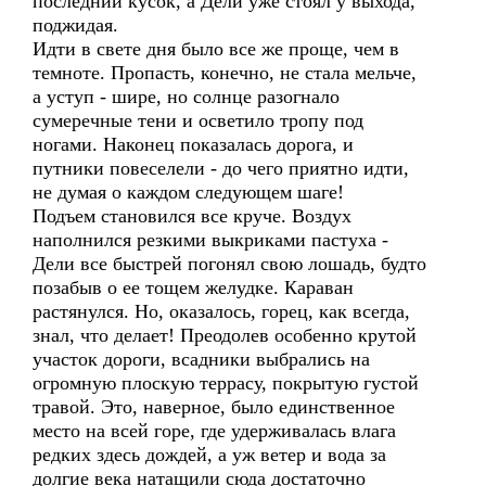
последний кусок, а Дели уже стоял у выхода,
поджидая.
Идти в свете дня было все же проще, чем в
темноте. Пропасть, конечно, не стала мельче,
а уступ - шире, но солнце разогнало
сумеречные тени и осветило тропу под
ногами. Наконец показалась дорога, и
путники повеселели - до чего приятно идти,
не думая о каждом следующем шаге!
Подъем становился все круче. Воздух
наполнился резкими выкриками пастуха -
Дели все быстрей погонял свою лошадь, будто
позабыв о ее тощем желудке. Караван
растянулся. Но, оказалось, горец, как всегда,
знал, что делает! Преодолев особенно крутой
участок дороги, всадники выбрались на
огромную плоскую террасу, покрытую густой
травой. Это, наверное, было единственное
место на всей горе, где удерживалась влага
редких здесь дождей, а уж ветер и вода за
долгие века натащили сюда достаточно