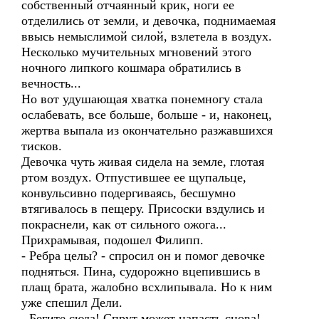
собственный отчаянный крик, ноги ее
отделились от земли, и девочка, поднимаемая
ввысь немыслимой силой, взлетела в воздух.
Несколько мучительных мгновений этого
ночного липкого кошмара обратились в
вечность...
Но вот удушающая хватка понемногу стала
ослабевать, все больше, больше - и, наконец,
жертва выпала из окончательно разжавшихся
тисков.
Девочка чуть живая сидела на земле, глотая
ртом воздух. Отпустившее ее щупальце,
конвульсивно подергиваясь, бесшумно
втягивалось в пещеру. Присоски вздулись и
покраснели, как от сильного ожога...
Прихрамывая, подошел Филипп.
- Ребра целы? - спросил он и помог девочке
подняться. Пина, судорожно вцепившись в
плащ брата, жалобно всхлипывала. Но к ним
уже спешил Дели.
- Бегите сюда! Спрут может напасть снова! -