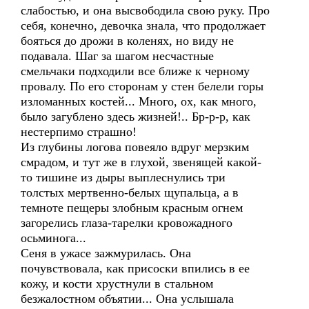
слабостью, и она высвободила свою руку. Про
себя, конечно, девочка знала, что продолжает
бояться до дрожи в коленях, но виду не
подавала. Шаг за шагом несчастные
смельчаки подходили все ближе к черному
провалу. По его сторонам у стен белели горы
изломанных костей... Много, ох, как много,
было загублено здесь жизней!.. Бр-р-р, как
нестерпимо страшно!
Из глубины логова повеяло вдруг мерзким
смрадом, и тут же в глухой, звенящей какой-
то тишине из дыры выплеснулись три
толстых мертвенно-белых щупальца, а в
темноте пещеры злобным красным огнем
загорелись глаза-тарелки кровожадного
осьминога...
Сеня в ужасе зажмурилась. Она
почувствовала, как присоски впились в ее
кожу, и кости хрустнули в стальном
безжалостном объятии... Она услышала