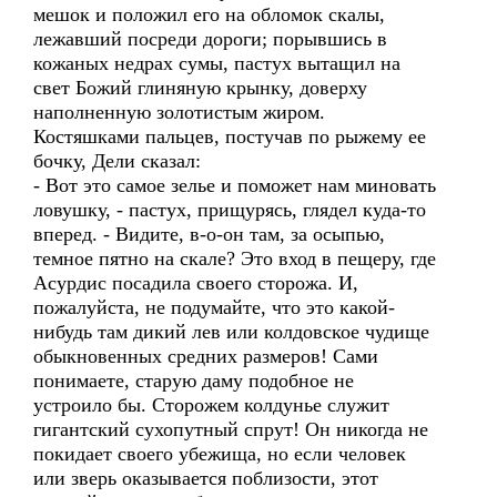
мешок и положил его на обломок скалы,
лежавший посреди дороги; порывшись в
кожаных недрах сумы, пастух вытащил на
свет Божий глиняную крынку, доверху
наполненную золотистым жиром.
Костяшками пальцев, постучав по рыжему ее
бочку, Дели сказал:
- Вот это самое зелье и поможет нам миновать
ловушку, - пастух, прищурясь, глядел куда-то
вперед. - Видите, в-о-он там, за осыпью,
темное пятно на скале? Это вход в пещеру, где
Асурдис посадила своего сторожа. И,
пожалуйста, не подумайте, что это какой-
нибудь там дикий лев или колдовское чудище
обыкновенных средних размеров! Сами
понимаете, старую даму подобное не
устроило бы. Сторожем колдунье служит
гигантский сухопутный спрут! Он никогда не
покидает своего убежища, но если человек
или зверь оказывается поблизости, этот