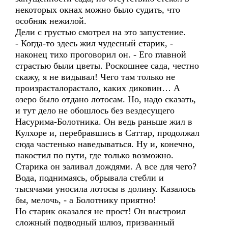
некоторых окнах можно было судить, что
особняк нежилой.
Дели с грустью смотрел на это запустение.
- Когда-то здесь жил чудесный старик, -
наконец тихо проговорил он. - Его главной
страстью были цветы. Роскошнее сада, честно
скажу, я не видывал! Чего там только не
произрасталорастало, каких диковин… А
озеро было отдано лотосам. Но, надо сказать,
и тут дело не обошлось без вездесущего
Насурима-Болотника. Он ведь раньше жил в
Кулхоре и, перебравшись в Саттар, продолжал
сюда частенько наведываться. Ну и, конечно,
пакостил по пути, где только возможно.
Старика он заливал дождями. А все для чего?
Вода, поднимаясь, обрывала стебли и
тысячами уносила лотосы в долину. Казалось
бы, мелочь, - а Болотнику приятно!
Но старик оказался не прост! Он выстроил
сложный подводный шлюз, призванный