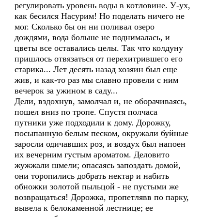
регулировать уровень воды в котловине. У-ух,
как бесился Насурим! Но поделать ничего не
мог. Сколько бы он ни поливал озеро
дождями, вода больше не поднималась, и
цветы все оставались целы. Так что колдуну
пришлось отвязаться от перехитрившего его
старика... Лет десять назад хозяин был еще
жив, и как-то раз мы славно провели с ним
вечерок за ужином в саду...
Дели, вздохнув, замолчал и, не оборачиваясь,
пошел вниз по тропе. Спустя полчаса
путники уже подходили к дому. Дорожку,
посыпанную белым песком, окружали буйные
заросли одичавших роз, и воздух был напоен
их вечерним густым ароматом. Деловито
жужжали шмели; опасаясь запоздать домой,
они торопились добрать нектар и набить
обножки золотой пыльцой - не пустыми же
возвращаться! Дорожка, пропетлявв по парку,
вывела к белокаменной лестнице; ее