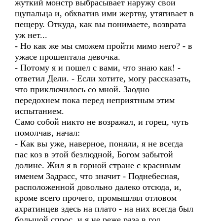
жуткий монстр выбрасывает наружу свои
щупальца и, обхватив ими жертву, утягивает в
пещеру. Откуда, как вы понимаете, возврата
уж нет...
- Но как же мы сможем пройти мимо него? - в
ужасе прошептала девочка.
- Потому я и пошел с вами, что знаю как! -
ответил Дели. - Если хотите, могу рассказать,
что приключилось со мной. Заодно
передохнем пока перед неприятным этим
испытанием.
Само собой никто не возражал, и горец, чуть
помолчав, начал:
- Как вы уже, наверное, поняли, я не всегда
пас коз в этой безлюдной, Богом забытой
долине. Жил я в горной стране с красивым
именем Задрасс, что значит - Поднебесная,
расположенной довольно далеко отсюда, и,
кроме всего прочего, промышлял отловом
ахратинцев здесь на плато - на них всегда был
большой спрос, и я не реже раза в год