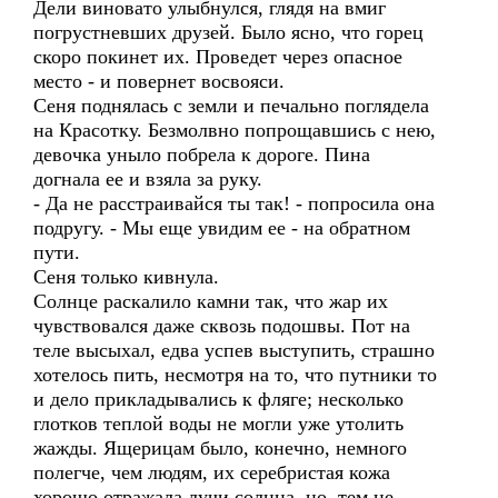
Дели виновато улыбнулся, глядя на вмиг
погрустневших друзей. Было ясно, что горец
скоро покинет их. Проведет через опасное
место - и повернет восвояси.
Сеня поднялась с земли и печально поглядела
на Красотку. Безмолвно попрощавшись с нею,
девочка уныло побрела к дороге. Пина
догнала ее и взяла за руку.
- Да не расстраивайся ты так! - попросила она
подругу. - Мы еще увидим ее - на обратном
пути.
Сеня только кивнула.
Солнце раскалило камни так, что жар их
чувствовался даже сквозь подошвы. Пот на
теле высыхал, едва успев выступить, страшно
хотелось пить, несмотря на то, что путники то
и дело прикладывались к фляге; несколько
глотков теплой воды не могли уже утолить
жажды. Ящерицам было, конечно, немного
полегче, чем людям, их серебристая кожа
хорошо отражала лучи солнца, но, тем не