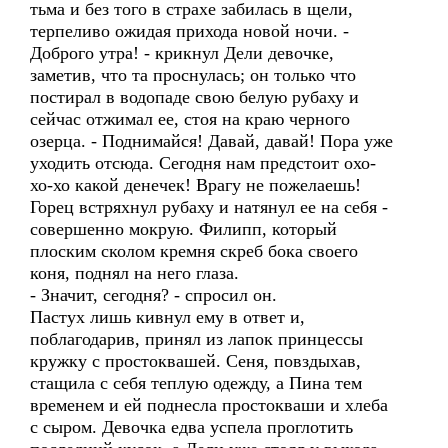
тьма и без того в страхе забилась в щели,
терпеливо ожидая прихода новой ночи. -
Доброго утра! - крикнул Дели девочке,
заметив, что та проснулась; он только что
постирал в водопаде свою белую рубаху и
сейчас отжимал ее, стоя на краю черного
озерца. - Поднимайся! Давай, давай! Пора уже
уходить отсюда. Сегодня нам предстоит охо-
хо-хо какой денечек! Врагу не пожелаешь!
Горец встряхнул рубаху и натянул ее на себя -
совершенно мокрую. Филипп, который
плоским сколом кремня скреб бока своего
коня, поднял на него глаза.
- Значит, сегодня? - спросил он.
Пастух лишь кивнул ему в ответ и,
поблагодарив, принял из лапок принцессы
кружку с простоквашей. Сеня, повздыхав,
стащила с себя теплую одежду, а Пина тем
временем и ей поднесла простокваши и хлеба
с сыром. Девочка едва успела проглотить