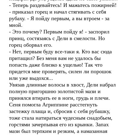
- Теперь раздевайтесь! И мажьтесь пожирней!
- приказал горец и начал стягивать с себя
рубаху. - Я пойду первым, а вы втроем - за
мной.
- Это почему? Первым пойду я! - заспорил
принц, состязаясь с Дели в смелости. Но
горец оборвал его.
- Нет, первым буду все-таки я. Кто вас сюда
притащил? Без меня вам не удалось бы
попасть даже близко к ущелью! Так что
придется мне проверять, силен ли порошок
или уже выдохся...
Увязав длинные волосы в хвост, Дели набрал
полную пригоршню золотистой мази и
принялся втирать ее в ноги, грудь и плечи.
Сеня помогла Агриппине расстегнуть
застежку плаща и, сбросив с себя рубашку,
тоже стала натираться чудесным снадобьем,
горстями зачерпывая его из крынки. Запах
мази был терпким и резким, а намазанная