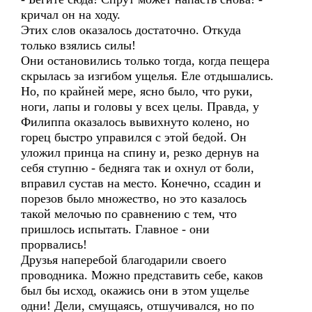
кричал он на ходу.
Этих слов оказалось достаточно. Откуда
только взялись силы!
Они остановились только тогда, когда пещера
скрылась за изгибом ущелья. Еле отдышались.
Но, по крайней мере, ясно было, что руки,
ноги, лапы и головы у всех целы. Правда, у
Филиппа оказалось вывихнуто колено, но
горец быстро управился с этой бедой. Он
уложил принца на спину и, резко дернув на
себя ступню - бедняга так и охнул от боли,
вправил сустав на место. Конечно, ссадин и
порезов было множество, но это казалось
такой мелочью по сравнению с тем, что
пришлось испытать. Главное - они
прорвались!
Друзья наперебой благодарили своего
проводника. Можно представить себе, каков
был бы исход, окажись они в этом ущелье
одни! Дели, смущаясь, отшучивался, но по