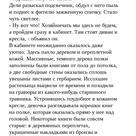
Дели разыскал подсвечник, обдул с него пыль
и поднес к фитилю зажженную спичку. Стало
чуть светлее.
- Ну вот что! Хозяйничать мы здесь не будем,
а пройдем сразу в кабинет. Там стоят диван и
кресла, - объявил он.
В кабинете неожиданно оказалось даже
уютно. Здесь пахло деревом и переплетной
кожей. Массивные, темного дерева полки
заполнены были книгами от пола до потолка,
а две свободные стены оказались сплошь
увешаны листами с гербарием. Иссохшие
растеньица выцвели от времени и походили
на гравюры из какого-нибудь старинного
травника. Устроившись поудобнее в кожаном
кресле, девочка разглядывала корешки книг
на полке, которая оказалась прямо у нее над
головой. Некоторые книги были совсем
старые: в деревянных переплетах,
украшенные накладками из бронзы и