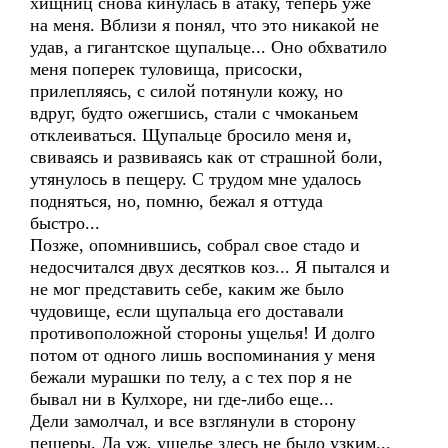
хищниц снова кинулась в атаку, теперь уже
на меня. Вблизи я понял, что это никакой не
удав, а гигантское щупальце... Оно обхватило
меня поперек туловища, присоски,
прилепляясь, с силой потянули кожу, но
вдруг, будто ожегшись, стали с чмоканьем
отклеиваться. Щупальце бросило меня и,
свиваясь и развиваясь как от страшной боли,
утянулось в пещеру. С трудом мне удалось
подняться, но, помню, бежал я оттуда
быстро...
Позже, опомнившись, собрал свое стадо и
недосчитался двух десятков коз... Я пытался и
не мог представить себе, каким же было
чудовище, если щупальца его доставали
противоположной стороны ущелья! И долго
потом от одного лишь воспоминания у меня
бежали мурашки по телу, а с тех пор я не
бывал ни в Кулхоре, ни где-либо еще...
Дели замолчал, и все взглянули в сторону
пещеры. Да уж, ущелье здесь не было узким...