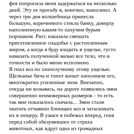
фея попросила меня задержаться на несколько
дней. Эту ее просьбу я, конечно, выполнил. А
через три дня волшебница принесла
большую, коричневого стекла банку, доверху
наполненную каким-то пахучим бурым
порошком. Рисс наказала смешать
приготовленное снадобье с растопленным
жиром, а когда я буду входить в ущелье, густо
намазать полученной мазью все тело, что в
точности и было мною исполнено.
Я гнал коз по злополучному этому ущелью.
Щелканье бича и топот копыт наполняли его,
многократно усиленные эхом. Внезапно,
откуда ни возьмись, на дороге появились змеи
совершенно неимоверных размеров - то есть
так мне показалось сначала... Змеи стали
хватать отчаянно блеющих коз и затаскивать
их в пещеру. В ужасе я побежал вперед, гоня
перед собой обезумевших от страха
животных, как вдруг одна из громадных