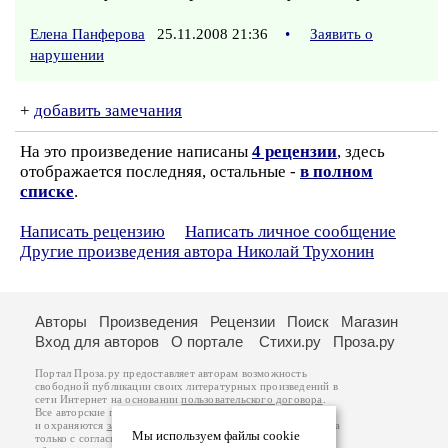
Елена Панферова
25.11.2008 21:36
•
Заявить о
нарушении
+
добавить замечания
На это произведение написаны
4 рецензии
, здесь
отображается последняя, остальные -
в полном
списке
.
Написать рецензию
Написать личное сообщение
Другие произведения автора Николай Трухонин
Авторы
Произведения
Рецензии
Поиск
Магазин
Вход для авторов
О портале
Стихи.ру
Проза.ру
Портал Проза.ру предоставляет авторам возможность
свободной публикации своих литературных произведений в
сети Интернет на основании
пользовательского договора
.
Все авторские права на произведения принадлежат авторам
и охраняются
законом
. Перепечатка произведений возможна
Мы используем файлы cookie
только с согласия его автора, к которому вы можете