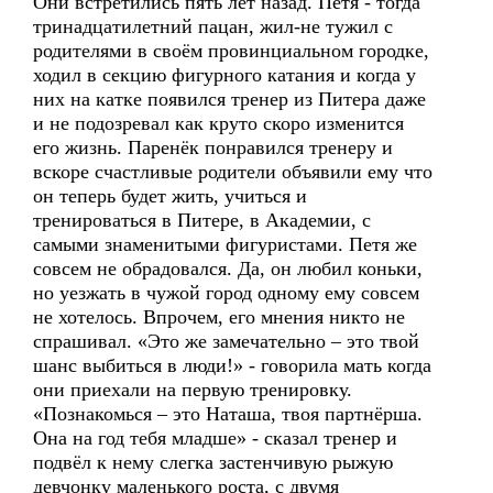
Они встретились пять лет назад. Петя - тогда
тринадцатилетний пацан, жил-не тужил с
родителями в своём провинциальном городке,
ходил в секцию фигурного катания и когда у
них на катке появился тренер из Питера даже
и не подозревал как круто скоро изменится
его жизнь. Паренёк понравился тренеру и
вскоре счастливые родители объявили ему что
он теперь будет жить, учиться и
тренироваться в Питере, в Академии, с
самыми знаменитыми фигуристами. Петя же
совсем не обрадовался. Да, он любил коньки,
но уезжать в чужой город одному ему совсем
не хотелось. Впрочем, его мнения никто не
спрашивал. «Это же замечательно – это твой
шанс выбиться в люди!» - говорила мать когда
они приехали на первую тренировку.
«Познакомься – это Наташа, твоя партнёрша.
Она на год тебя младше» - сказал тренер и
подвёл к нему слегка застенчивую рыжую
девчонку маленького роста, с двумя