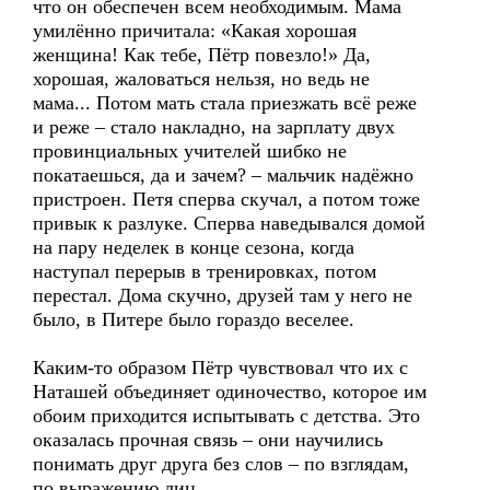
что он обеспечен всем необходимым. Мама
умилённо причитала: «Какая хорошая
женщина! Как тебе, Пётр повезло!» Да,
хорошая, жаловаться нельзя, но ведь не
мама... Потом мать стала приезжать всё реже
и реже – стало накладно, на зарплату двух
провинциальных учителей шибко не
покатаешься, да и зачем? – мальчик надёжно
пристроен. Петя сперва скучал, а потом тоже
привык к разлуке. Сперва наведывался домой
на пару неделек в конце сезона, когда
наступал перерыв в тренировках, потом
перестал. Дома скучно, друзей там у него не
было, в Питере было гораздо веселее.
Каким-то образом Пётр чувствовал что их с
Наташей объединяет одиночество, которое им
обоим приходится испытывать с детства. Это
оказалась прочная связь – они научились
понимать друг друга без слов – по взглядам,
по выражению лиц.