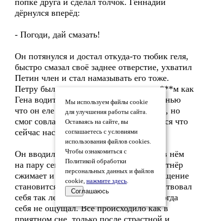
попке друга и сделал толчок. Геннадий
дёрнулся вперёд:
- Погоди, дай смазать!
Он потянулся и достал откуда-то тюбик геля,
быстро смазал своё заднее отверстие, ухватил
Петин член и стал намазывать его тоже.
Петру было так приятно чувствовать ***м как
Гена водит по нему своей горячей ладонью
Мы используем файлы cookie
что он еле сдержался чтобы не кончить, но
для улучшения работы сайта.
смог совладать с собой так как догадался что
Оставаясь на сайте, вы
сейчас наступит самое интересное.
соглашаетесь с условиями
использования файлов cookies.
Чтобы ознакомиться с
Он вводил член в зад Гены, оставался в нём
Политикой обработки
на пару секунд, чувствовал как его партнёр
персональных данных и файлов
сжимает и разжимает анус от чего ощущение
cookie,
нажмите здесь
.
становится ещё более приятным и чувствовал
Соглашаюсь
себя так легко и свободно как ещё никогда
себя не ощущал. Всё происходило как в
приятном сне, только после страстной и