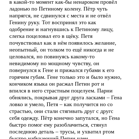
в какой-то момент как-бы ненароком провёл
ладонью по Петиному колену. Пётр чуть
напрягся, не сдвинулся с места и не отвёл
Генину руку. Тот воспринял это как
одобрение и нагнувшись к Петиному лицу,
слегка поцеловал его в щёку. Петя
почувствовал как в нём появилось желание,
неопытный, он толком то ещё никогда и не
целовался, но повинуясь какому-то
невидимому но мощному чувству, он
повернулся к Гене и прижался губами к его
горячим губам. Гене только это и было нужно,
кончиком языка он расжал Петин рот и
впился в него страстным поцелуем. Парни
обнялись, покрывая друг друга ласками – Гена
ловко и умело, Петя – как получится но со
страстью, они стали стягивать друг с другс
себя одежду. Пётр конечно запутался, но Гена
быстро помог ему разоблачиться, стянул
последнюю деталь – трусы, и ухватил ртом
быстро набухающий Петин член.