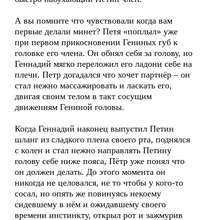
А вы помните что чувствовали когда вам
первые делали минет? Петя «поплыл» уже
при первом прикосновении Гениных губ к
головке его члена. Он обнял себя за голову, но
Геннадий мягко переложил его ладони себе на
плечи. Петр догадался что хочет партнёр – он
стал нежно массажировать и ласкать его,
двигая своим телом в такт сосущим
движениям Гениной головы.
Когда Геннадий наконец выпустил Петин
шланг из сладкого плена своего рта, поднялся
с колен и стал нежно направлять Петину
голову себе ниже пояса, Пётр уже понял что
он должен делать. До этого момента он
никогда не целовался, не то чтобы у кого-то
сосал, но опять же повинуясь некоему
сидевшему в нём и ожидавшему своего
времени инстинкту, открыл рот и зажмурив