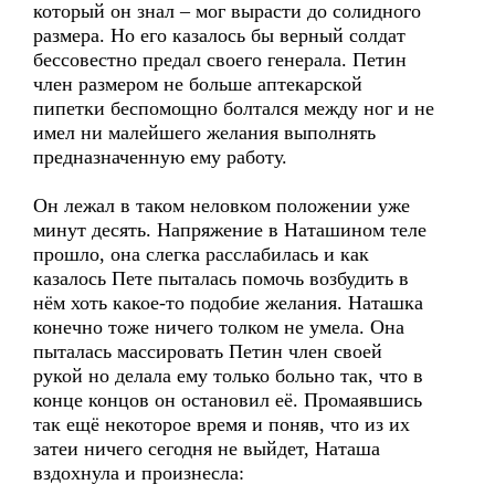
который он знал – мог вырасти до солидного
размера. Но его казалось бы верный солдат
бессовестно предал своего генерала. Петин
член размером не больше аптекарской
пипетки беспомощно болтался между ног и не
имел ни малейшего желания выполнять
предназначенную ему работу.
Он лежал в таком неловком положении уже
минут десять. Напряжение в Наташином теле
прошло, она слегка расслабилась и как
казалось Пете пыталась помочь возбудить в
нём хоть какое-то подобие желания. Наташка
конечно тоже ничего толком не умела. Она
пыталась массировать Петин член своей
рукой но делала ему только больно так, что в
конце концов он остановил её. Промаявшись
так ещё некоторое время и поняв, что из их
затеи ничего сегодня не выйдет, Наташа
вздохнула и произнесла: