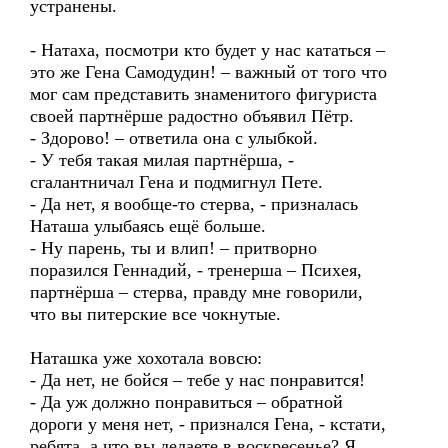
устранены.
- Натаха, посмотри кто будет у нас кататься –
это же Гена Самодудин! – важный от того что
мог сам представить знаменитого фигуриста
своей партнёрше радостно объявил Пётр.
- Здорово! – ответила она с улыбкой.
- У тебя такая милая партнёрша, -
сгалантничал Гена и подмигнул Пете.
- Да нет, я вообще-то стерва, - призналась
Наташа улыбаясь ещё больше.
- Ну парень, ты и влип! – притворно
поразился Геннадий, - тренерша – Психея,
партнёрша – стерва, правду мне говорили,
что вы питерские все чокнутые.
Наташка уже хохотала вовсю:
- Да нет, не бойся – тебе у нас понравится!
- Да уж должно понравиться – обратной
дороги у меня нет, - признался Гена, - кстати,
ребята, а что вы делаете в воскресенье? Я