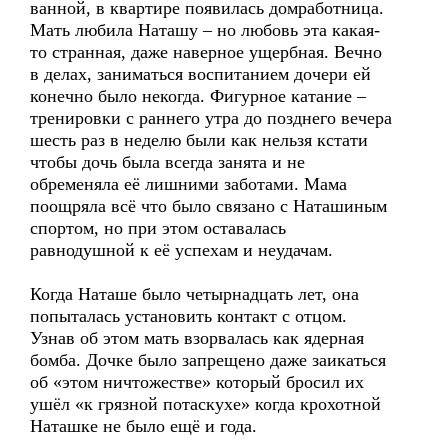
ванной, в квартире появилась домработница.
Мать любила Наташу – но любовь эта какая-
то странная, даже наверное ущербная. Вечно
в делах, заниматься воспитанием дочери ей
конечно было некогда. Фигурное катание –
тренировки с раннего утра до позднего вечера
шесть раз в неделю были как нельзя кстати
чтобы дочь была всегда занята и не
обременяла её лишними заботами. Мама
поощряла всё что было связано с Наташиным
спортом, но при этом оставалась
равнодушной к её успехам и неудачам.
Когда Наташе было четырнадцать лет, она
попыталась установить контакт с отцом.
Узнав об этом мать взорвалась как ядерная
бомба. Дочке было запрещено даже заикаться
об «этом ничтожестве» который бросил их
ушёл «к грязной потаскухе» когда крохотной
Наташке не было ещё и года.