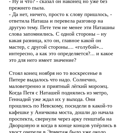
- Ну и что? - сказал он наконец но уже без
прежнего пыла.
- Да нет, ничего, просто к слову пришлось, -
ответила Наташа и перевела разговор на
другую тему. Пете тем не менее эти Наташиы
слова запомнились. С одной стороны – ну
какая разница, кто он, главное какой он
мастер, с другой стороны.... «голубой»...
интересно, а как это определяется?... и какое
это для него имеет значение?
Стоял конец ноября но то воскресенье в
Питере выдалось что надо. Солнечно,
маловетренно и приятный лёгкий морозец.
Когда Петя с Наташей поднялись из метро,
Геннадий уже ждал их у выхода. Они
прошлись по Невскому, посидели в какой-то
кафешке у Аничкова моста, дошли до начала
проспекта, свернули через арку генштаба на
Дворцовую и когда в конце концов упёрлись в
хвост очереди в Эрмитаж было уже около