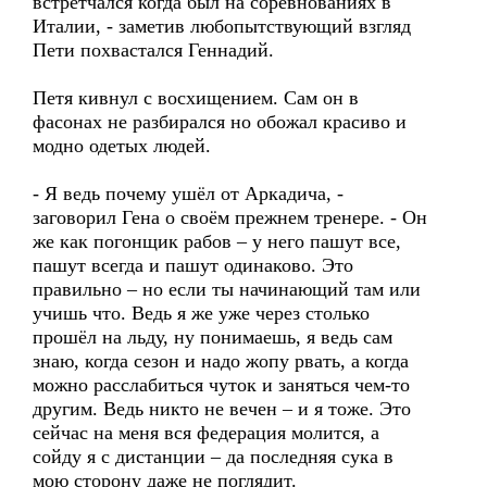
встретчался когда был на соревнованиях в
Италии, - заметив любопытствующий взгляд
Пети похвастался Геннадий.
Петя кивнул с восхищением. Сам он в
фасонах не разбирался но обожал красиво и
модно одетых людей.
- Я ведь почему ушёл от Аркадича, -
заговорил Гена о своём прежнем тренере. - Он
же как погонщик рабов – у него пашут все,
пашут всегда и пашут одинаково. Это
правильно – но если ты начинающий там или
учишь что. Ведь я же уже через столько
прошёл на льду, ну понимаешь, я ведь сам
знаю, когда сезон и надо жопу рвать, а когда
можно расслабиться чуток и заняться чем-то
другим. Ведь никто не вечен – и я тоже. Это
сейчас на меня вся федерация молится, а
сойду я с дистанции – да последняя сука в
мою сторону даже не поглядит.