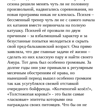
сезона решили менять чуть ли не половину
произвольной, надвигались соревнования, но
новая программа никак не клеилась. Психея –
бессменный тренер чуть ли не с самого начала
их катания вместе нервничала на полную
катушку. Психеей её прозвали по двум
причинам – за взбалмошный характер и за
безустанные попытки молодиться и скрыть
свой пред-бальзаковский возраст. Она прямо
заявляла, что две главные задачи её жизни –
сделать из них классную пару и найти своего
Амура. Тот день был особенно громовым. За
долгие годы они уже привыкли к регулярным
месячным обострениям её нрава, но
нынешний период вышел особенно громким
так как усугублялся свежей отставкой
очередного бойфренда. «Колченогий козёл!»,
«Толстожопая корова!» - это были самые
«ласковые» эпитеты которыми она
награждала своих питомцев. Что бы он не