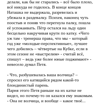
делали, как бы не старались – всё было плохо,
всё никуда не годилось. В конце концов
Наташка не выдержала, разревелась и
убежала в раздевалку. Психея, наконец чуть
поостыв и поняв что перегнула палку, пошла
её успокаивать. Пётр остался на льду один
бесцельно накручивая круги по катку. «Чего
уж там - тренерша права, что мы – который
год уже «молодые-перспективные», лучшее
чего добились – чётвертые на Кубке, если в
этом сезоне не «выстрелим» - считай всё,
спишут – ведь уже более юные поджимают» -
невесело думал Петя.
- Что, разбушевалась ваша волчица? –
спросил его катящийся рядом какой-то
блондинистый парень.
Парня этого Петя раньше на их катке не
видел, но почему-то он казался ему знакомым.
- Она не волчица, и вообще – какое твоё...