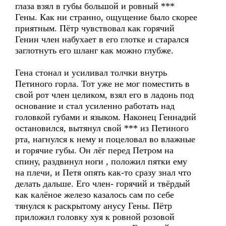
глаза взял в губы большой и ровный ***
Гены. Как ни странно, ощущение было скорее
приятным. Пётр чувствовал как горячий
Генин член набухает в его глотке и старался
заглотнуть его шланг как можно глубже.
Гена стонал и усиливал толчки внутрь
Петиного горла. Тот уже не мог поместить в
свой рот член целиком, взял его в ладонь под
основание и стал усиленно работать над
головкой губами и языком. Наконец Геннадий
остановился, вытянул свой *** из Петиного
рта, нагнулся к нему и поцеловал во влажные
и горячие губы. Он лёг перед Петром на
спину, раздвинул ноги , положил пятки ему
на плечи, и Петя опять как-то сразу знал что
делать дальше. Его член- горячий и твёрдый
как калёное железо казалось сам по себе
тянулся к раскрытому анусу Гены. Пётр
приложил головку хуя к ровной розовой