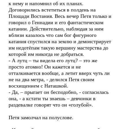
к нему и напомнил об их планах.
Договорились встетиться в полдень на
Площади Востания. Весь вечер Петя только и
говорил о Геннадии и его фантастическом
катании. Действительно, наблюдая за ним
вблизи казалось что сам бог фигурного
катания спустился на землю и демонстрирует
им недотёпам такую вершину мастерства до
которой им никогда не добраться.
- А лутц – ты видела его лутц? – зто же
просто атомно! Он кажется и не
отталкивается вообще, а летит вверх чуть ли
не на два метра, - делился Петя своим
восхищением с Наташкой.
- Да, – прыгает он бесподобно, - согласилась
она, - а кстати ты знаешь – девчонки в
раздевалке говорят что он «голубой».
Петя замолчал на полуслове.