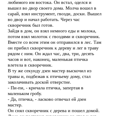
любимого им востока. Он встал, оделся и
вышел во двор своего дома. Молча вошел в
сарай, взял инструмент, гвозди, доски. Вышел
во двор и начал работать. Через час
скворечник был готов.
Зайдя в дом, он взял немного еды и молока,
потом взял молоток с гвоздями и скворечник.
Вместе со всем этим он отправился в лес. Там
он прибил скворечник к дереву и лег в траву
рядом с ним. Он ждал час, два, три, десять
часов и вот, наконец, маленькая птичка
влетела в скворечник.
В ту же секунду дзен мастер выскочил из
травы и, подбежав к птичьему дому, стал
заколачивать доской отверстие.
- Пи-пи, - кричала птичка, запертая в
маленьком гробу.
- Да, птичка, - ласково отвечал ей дзен
мастер.
Он снял скворечник с дерева и пошел домой.