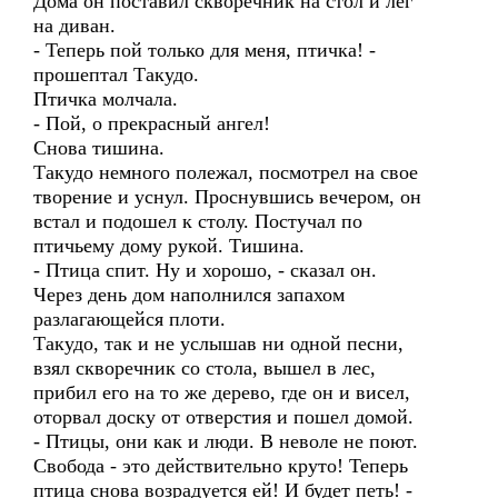
Дома он поставил скворечник на стол и лег
на диван.
- Теперь пой только для меня, птичка! -
прошептал Такудо.
Птичка молчала.
- Пой, о прекрасный ангел!
Снова тишина.
Такудо немного полежал, посмотрел на свое
творение и уснул. Проснувшись вечером, он
встал и подошел к столу. Постучал по
птичьему дому рукой. Тишина.
- Птица спит. Ну и хорошо, - сказал он.
Через день дом наполнился запахом
разлагающейся плоти.
Такудо, так и не услышав ни одной песни,
взял скворечник со стола, вышел в лес,
прибил его на то же дерево, где он и висел,
оторвал доску от отверстия и пошел домой.
- Птицы, они как и люди. В неволе не поют.
Свобода - это действительно круто! Теперь
птица снова возрадуется ей! И будет петь! -