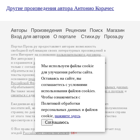
Другие произведения автора Антонио Корачес
Авторы
Произведения
Рецензии
Поиск
Магазин
Вход для авторов
О портале
Стихи.ру
Проза.ру
Портал Проза.ру предоставляет авторам возможность
свободной публикации своих литературных произведений в
сети Интернет на основании
пользовательского договора
.
Все авторские права на произведения принадлежат авторам
и охраняются
законом
. Перепечатка произведений возможна
Мы используем файлы cookie
только с согласия его автора, к которому вы можете
обратиться на его авторской странице. Ответственность за
для улучшения работы сайта.
тексты произведений авторы несут самостоятельно на
Оставаясь на сайте, вы
основании
правил публикации
и
законодательства
Российской Федерации
. Данные пользователей
соглашаетесь с условиями
обрабатываются на основании
Политики обработки персональных данных
.
использования файлов cookies.
Вы также можете посмотреть более подробную
информацию о портале
и
связаться с администрацией
.
Чтобы ознакомиться с
Политикой обработки
Ежедневная аудитория портала Проза.ру – порядка 100 тысяч
посетителей, которые в общей сумме просматривают более полумиллиона
персональных данных и файлов
страниц по данным счетчика посещаемости, который расположен справа
cookie,
нажмите здесь
.
от этого текста. В каждой графе указано по две цифры: количество
просмотров и количество посетителей.
Соглашаюсь
© Все права принадлежат авторам, 2000-2026. Портал работает под
эгидой
Российского союза писателей
.
18+