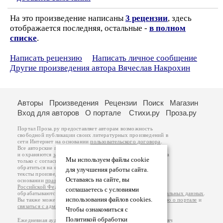
На это произведение написаны
3 рецензии
, здесь
отображается последняя, остальные -
в полном
списке
.
Написать рецензию
Написать личное сообщение
Другие произведения автора Вячеслав Накрохин
Авторы
Произведения
Рецензии
Поиск
Магазин
Вход для авторов
О портале
Стихи.ру
Проза.ру
Портал Проза.ру предоставляет авторам возможность
свободной публикации своих литературных произведений в
сети Интернет на основании
пользовательского договора
.
Все авторские права на произведения принадлежат авторам
и охраняются
законом
. Перепечатка произведений возможна
Мы используем файлы cookie
только с согласия его автора, к которому вы можете
обратиться на его авторской странице. Ответственность за
для улучшения работы сайта.
тексты произведений авторы несут самостоятельно на
Оставаясь на сайте, вы
основании
правил публикации
и
законодательства
Российской Федерации
. Данные пользователей
соглашаетесь с условиями
обрабатываются на основании
Политики обработки персональных данных
.
использования файлов cookies.
Вы также можете посмотреть более подробную
информацию о портале
и
связаться с администрацией
.
Чтобы ознакомиться с
Политикой обработки
Ежедневная аудитория портала Проза.ру – порядка 100 тысяч