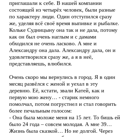
приглашали к себе. В нашей компании
состоящей из четырёх человек, были разные
по характеру люди. Один отступился сразу
же, уделяя всё своё время выпивке и рыбалке.
Кольке Судницыну она так и не дала, потому
как он был очень наглым и с дамами
обходился не очень ласково. А мне и
Александру она дала. Александру дала, он и
удовлетворился сразу же, а я в неё,
представляешь, влюбился.
Очень скоро мы вернулись в город. Я в один
месяц развёлся с женой и уехал в эту
деревню. Её, кстати, звали Катей, как и
первую мою жену… - старик немного
помолчал, потом погрустнел и стал говорить
более печальным голосом:
- Она была моложе меня на 15 лет. То бишь ей
было 24 года – совсем молодая. А мне 39…
Жизнь была сказкой… Но не долгой. Через