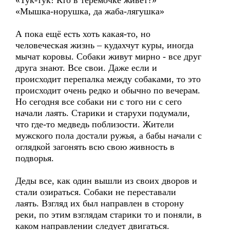
«Тук-тук! Кто в теремочке живёт?»
«Мышка-норушка, да жаба-лягушка»
А пока ещё есть хоть какая-то, но
человеческая жизнь – кудахчут куры, иногда
мычат коровы. Собаки живут мирно - все друг
друга знают. Все свои. Даже если и
происходит перепалка между собаками, то это
происходит очень редко и обычно по вечерам.
Но сегодня все собаки ни с того ни с сего
начали лаять. Старики и старухи подумали,
что где-то медведь поблизости. Жители
мужского пола достали ружья, а бабы начали с
оглядкой загонять всю свою живность в
подворья.
Деды все, как один вышли из своих дворов и
стали озираться. Собаки не переставали
лаять. Взгляд их был направлен в сторону
реки, по этим взглядам старики то и поняли, в
каком направлении следует двигаться.