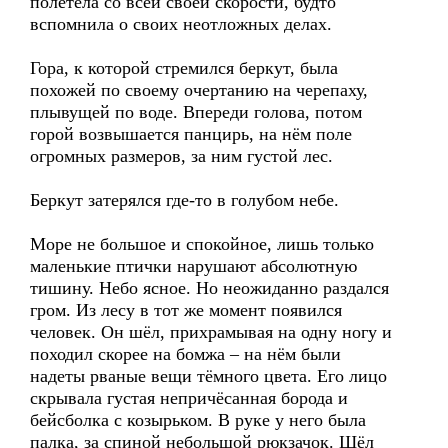
полетела со всей своей скорости, будто
вспомнила о своих неотложных делах.
Гора, к которой стремился беркут, была
похожей по своему очертанию на черепаху,
плывущей по воде. Впереди голова, потом
горой возвышается панцирь, на нём поле
огромных размеров, за ним густой лес.
Беркут затерялся где-то в голубом небе.
Море не большое и спокойное, лишь только
маленькие птички нарушают абсолютную
тишину. Небо ясное. Но неожиданно раздался
гром. Из лесу в тот же момент появился
человек. Он шёл, прихрамывая на одну ногу и
походил скорее на бомжа – на нём были
надеты рваные вещи тёмного цвета. Его лицо
скрывала густая непричёсанная борода и
бейсболка с козырьком. В руке у него была
палка, за спиной небольшой рюкзачок. Шёл