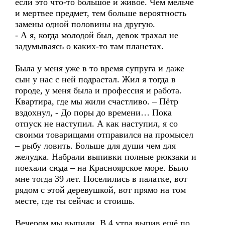
если это что-то большое и живое. Чем мельче
и мертвее предмет, тем больше вероятность
замены одной половины на другую.
- А я, когда молодой был, девок трахал не
задумываясь о каких-то там планетах.
Была у меня уже в то время супруга и даже
сын у нас с ней подрастал. Жил я тогда в
городе, у меня была и профессия и работа.
Квартира, где мы жили счастливо. – Пётр
вздохнул, - До поры до времени… Пока
отпуск не наступил. А как наступил, я со
своими товарищами отправился на промысел
– рыбу ловить. Больше для души чем для
желудка. Набрали выпивки полные рюкзаки и
поехали сюда – на Красноярское море. Было
мне тогда 39 лет. Поселились в палатке, вот
рядом с этой деревушкой, вот прямо на том
месте, где ты сейчас и стоишь.
Вечером мы выпили. В 4 утра выпив ещё по