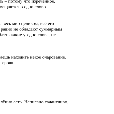
ь – потому что изреченное,
умещаются в одно слово –
 весь мир целиком, всё его
ё равно не обладают суммарным
блять какие угодно слова, не
наешь находить некое очарование.
 героя».
елённо есть. Написано талантливо,