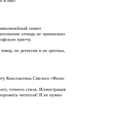
о и оно!
Прямолинейный сюжет
наполнение отнюдь не тривиально
ософскую притчу.
 юмор, не детектив и не эротика,
боту Константина Смелого «Фалес
ного, точного стиля. Иллюстрация
аворожить читателя! И не нужно