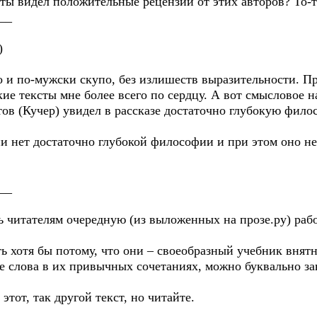
 ты видел положительные рецензии от этих авторов? То-т
__
)
о и по-мужски скупо, без излишеств выразительности. 
кие тексты мне более всего по сердцу. А вот смысловое 
нтов (Кучер) увидел в рассказе достаточно глубокую фил
ии нет достаточно глубокой философии и при этом оно не
__
ть читателям очередную (из выложенных на прозе.ру) ра
ь хотя бы потому, что они – своеобразный учебник внят
ые слова в их привычных сочетаниях, можно буквально з
 этот, так другой текст, но читайте.