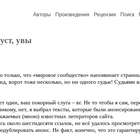
Авторы
Произведения
Рецензии
Поиск
уст, увы
ю только, что «мировое сообщество» напоминает странны
нд, ворот тоже несколько, но ни одного судьи! Судьями
т один, ваш покорный слуга – вг. Не то чтобы я сам, пе
никому, нет, я выбрал тексты, которые были анонсирова
ажаемых (мною) известных литераторов сайта.
ь около шестидесяти ссылок, не всё удалось просмотреть
ублировать анонс. Не факт, конечно, что это гарантиру