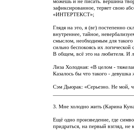
можешь и не писать. вершина твор
зафиксированное, теряет свою абс
«ИНТЕРТЕКСТ»;
Глядя на это, я (вг) постепенно с
внутреннее, тайное, невербализу
смыслом, необходимым для такого о
сильно беспокоясь их логической 
В общем, всё это на любителя. И 
Лиза Холодная: «В целом - тяжела
Казалось бы что такого - девушка 
Сэм Дьюрак: «Серьезно. Не мой, че
______________________________
3. Мне холодно жить (Карина Кун
Ещё одно произведение, где симво
придраться, на первый взгляд, не к