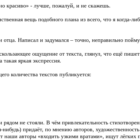
о красиво» - лучше, пожалуй, и не скажешь.
ственная вещь подобного плана из всего, что я когда-либ
и отца. Написал и задумался – точно, неправильно поймут
скользающее ощущение от текста, глянул, что ещё пишет
а такая яркая экспрессия.
щего количества текстов публикуется:
и рядом не стояли. В чём привлекательность стихотворен
ая-нибудь) придаёт, по мнению авторов, художественност
ят наши авторы «входить узкими вратами», ищут лёгких 