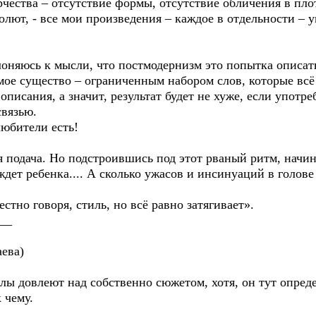
чества – отсутствие формы, отсутствие обличения в плот
олют, - все мои произведения – каждое в отдельности – 
клоняюсь к мысли, что постмодернизм это попытка описать
емое существо – ограниченным набором слов, которые вс
писания, а значит, результат будет не хуже, если употре
связью.
любители есть!
я подача. Но подстроившись под этот рваный ритм, начи
ждет ребенка.... А сколько ужасов и инсинуаций в голове
стно говоря, стиль, но всё равно затягивает».
__
аева)
лы довлеют над собственно сюжетом, хотя, он тут опред
 чему.