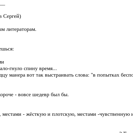
__
в Сергей)
ым литераторам.
ешься:
ми
ало-гнуло спину время...
цу манера вот так выстраивать слова: "в попытках бес
ороче - вовсе шедевр был бы.
 местами - жёсткую и плотскую, местами -чувственную и
.