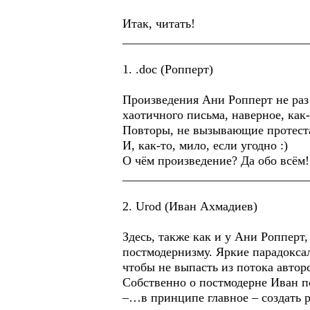
Итак, читать!
______________________________
1. .doc (Ропперт)
Произведения Ани Ропперт не раз 
хаотичного письма, наверное, как-
Повторы, не вызывающие протеста,
И, как-то, мило, если угодно :)
О чём произведение? Да обо всём!
______________________________
2. Urod (Иван Ахмадиев)
Здесь, также как и у Ани Ропперт
постмодернизму. Яркие парадоксал
чтобы не выпасть из потока автор
Собственно о постмодерне Иван п
–…в принципе главное – создать ре