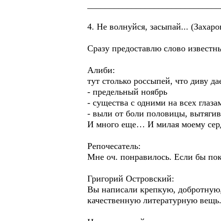
______________________________
4. Не волнуйся, засыпай... (Захаро
Сразу предоставлю слово известн
Алиби:
тут столько россыпей, что диву да
- предельный ноябрь
- существа с одними на всех глаза
- выли от боли половицы, вытягив
И много еще… И милая моему серд
Репочесатель:
Мне оч. понравилось. Если бы пок
Григорий Островский:
Вы написали крепкую, добротную,
качественную литературную вещь