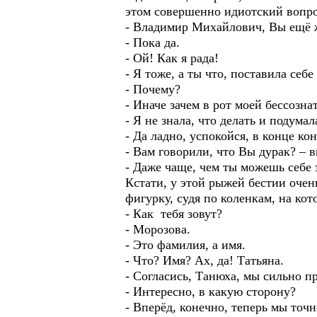
этом совершенно идиотский вопро
- Владимир Михайлович, Вы ещё
- Пока да.
- Ой! Как я рада!
- Я тоже, а ты что, поставила себ
- Почему?
- Иначе зачем в рот моей бессозна
- Я не знала, что делать и подума
- Да ладно, успокойся, в конце ко
- Вам говорили, что Вы дурак? – 
- Даже чаще, чем ты можешь себе 
Кстати, у этой рыжей бестии очень
фигурку, судя по коленкам, на кот
- Как тебя зовут?
- Морозова.
- Это фамилия, а имя.
- Что? Имя? Ах, да! Татьяна.
- Согласись, Танюха, мы сильно п
- Интересно, в какую сторону?
- Вперёд, конечно, теперь мы точн