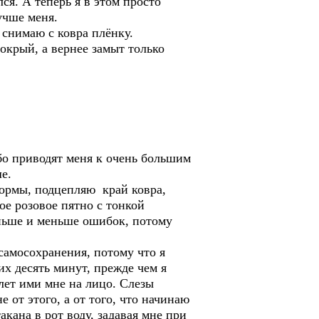
ся. А теперь я в этом просто
учше меня.
 снимаю с ковра плёнку.
окрый, а вернее замыт только
бо приводят меня к очень большим
е.
формы, подцепляю край ковра,
тое розовое пятно с тонкой
еньше и меньше ошибок, потому
самосохранения, потому что я
их десять минут, прежде чем я
плет ими мне на лицо. Слезы
от этого, а от того, что начинаю
акана в рот воду, задавая мне при