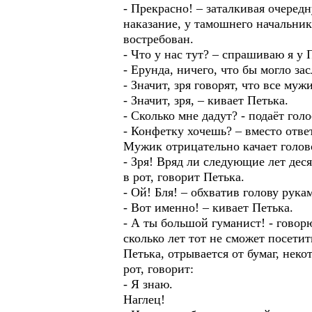
- Прекрасно! – заталкивая очередн
наказание, у тамошнего начальни
востребован.
- Что у нас тут? – спрашиваю я у 
- Ерунда, ничего, что бы могло з
- Значит, зря говорят, что все му
- Значит, зря, – кивает Петька.
- Сколько мне дадут? - подаёт гол
- Конфетку хочешь? – вместо отве
Мужик отрицательно качает голов
- Зря! Вряд ли следующие лет дес
в рот, говорит Петька.
- Ой! Бля! – обхватив голову рука
- Вот именно! – кивает Петька.
- А ты большой гуманист! - говор
сколько лет тот не сможет посети
Петька, отрывается от бумаг, нек
рот, говорит:
- Я знаю.
Наглец!