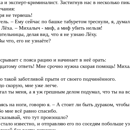
ха и эксперт-криминалист. Застигнув нас в несколько пи
ечания:
ря не теряешь!
тель. – Ему сейчас по башке табуретом треснули, я, дума
 Лёха. – Михалыч - миф, а миф убить нельзя!
ательницы, делая вид, что я не узнаю Лёху.
 что, его не узнаёте?
рывает с пояса рацию и начинает в неё орать:
адцатому ответь! Мне срочно нужна скорая помощь! Миха
то такой заботливой прыти от своего подчинённого.
до скорую, мне уже легче.
угал ты меня, а я уж грешным делом подумал, что ты на 
аясь на ноги, говорю я. – А стоит ли быть дураком, чтоб
бо мне всё равно спасибо.
ссказывай, что тут произошло?
стало известно, и отправляю его по соседям побольше узн