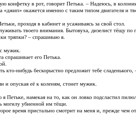
ую конфетку в рот, говорит Петька. – Надеюсь, в колони
ка «джип» окажется именно с таким типом двигателя и т
Петьки, проходя в кабинет и усаживаясь за свой стол.
аслуживать твоего внимания. Бытовуха, дизелист тёщу по 
жики тряпки? – спрашиваю я.
ос мужик.
та спрашивает его Петька.
ой.
ять кто-нибудь бескорыстно предложит тебе сладенького,
ми и опуская её к коленям, стонет мужик.
ю я Петьке, намекая на то, как он ловко подсластил пилю
ть могилу убиенной им тёщи.
оторое время пристально смотрит на меня и, прежде чем 