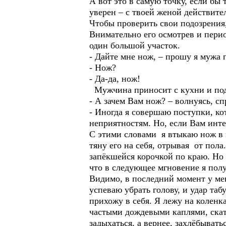
А вот это в самую точку, если бы 
уверен – с твоей женой действите
Чтобы проверить свои подозрения,
Внимательно его осмотрев и пери
один большой участок.
- Дайте мне нож, – прошу я муж
- Нож?
- Да-да, нож!
Мужчина приносит с кухни и под
- А зачем Вам нож? – волнуясь, с
- Иногда я совершаю поступки, ко
неприятностям. Но, если Вам инте
С этими словами я втыкаю нож в 
тяну его на себя, отрывая от пола
запёкшейся корочкой по краю. Но
что в следующее мгновение я пол
Видимо, в последний момент у ме
успеваю убрать голову, и удар таб
прихожу в себя. Я лежу на коленка
частыми дождевыми каплями, скаты
задыхаться, а вернее, захлёбывать