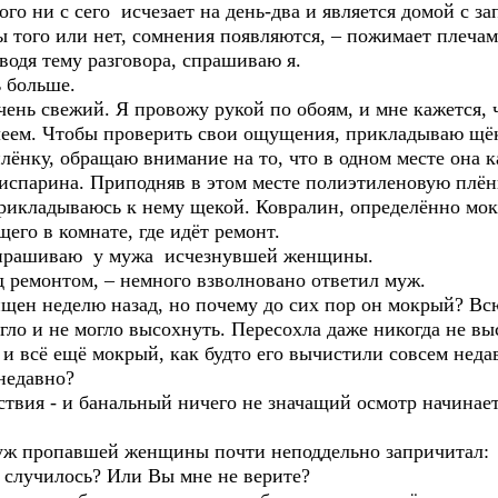
ого ни с сего исчезает на день-два и является домой с за
 вы того или нет, сомнения появляются, – пожимает пле
водя тему разговора, спрашиваю я.
ь больше.
чень свежий. Я провожу рукой по обоям, и мне кажется, 
ем. Чтобы проверить свои ощущения, прикладываю щёку 
ёнку, обращаю внимание на то, что в одном месте она к
 испарина. Приподняв в этом месте полиэтиленовую плён
 прикладываюсь к нему щекой. Ковралин, определённо мо
его в комнате, где идёт ремонт.
 спрашиваю у мужа исчезнувшей женщины.
д ремонтом, – немного взволновано ответил муж.
ищен неделю назад, но почему до сих пор он мокрый? В
могло и не могло высохнуть. Пересохла даже никогда не в
 и всё ещё мокрый, как будто его вычистили совсем недав
м недавно?
тствия - и банальный ничего не значащий осмотр начинае
муж пропавшей женщины почти неподдельно запричитал:
о случилось? Или Вы мне не верите?