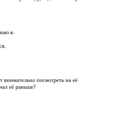
ваю я.
ся.
ет внимательно посмотреть на её
ечал её раньше?