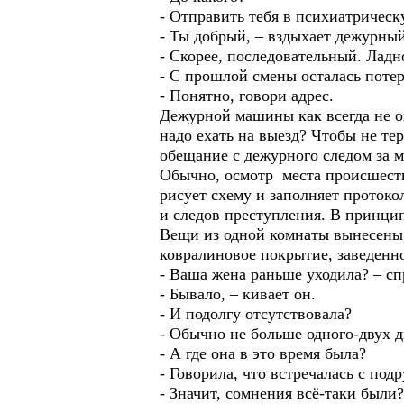
- Отправить тебя в психиатрическ
- Ты добрый, – вздыхает дежурный
- Скорее, последовательный. Ладно
- С прошлой смены осталась потер
- Понятно, говори адрес.
Дежурной машины как всегда не ок
надо ехать на выезд? Чтобы не те
обещание с дежурного следом за 
Обычно, осмотр места происшеств
рисует схему и заполняет протоко
и следов преступления. В принцип
Вещи из одной комнаты вынесены, 
ковралиновое покрытие, заведенн
- Ваша жена раньше уходила? – 
- Бывало, – кивает он.
- И подолгу отсутствовала?
- Обычно не больше одного-двух д
- А где она в это время была?
- Говорила, что встречалась с под
- Значит, сомнения всё-таки были?