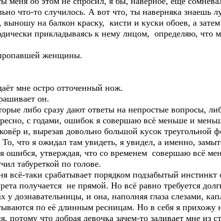
ты меня об этом не спросил, я бы, наверное, ещё сомневал
льно что-то случилось. А вот что, ты наверняка знаешь л
 выношу на балкон краску, кисти и куски обоев, а затем
одически прикладываясь к нему лицом, определяю, что м
а пропавшей женщины.
аёт мне остро отточенный нож.
прашивает он.
торые либо сразу дают ответы на непростые вопросы, ли
ресно, с годами, ошибок я совершаю всё меньше и меньш
ковёр и, вырезав довольно большой кусок треугольной 
. То, что я ожидал там увидеть, я увидел, а именно, замы
 я ошибся, утверждая, что со временем совершаю всё м
учил табуреткой по голове.
ня всё-таки срабатывает порядком подзабытый инстинкт 
урета получается не прямой. Но всё равно требуется долг
х у дознавательницы, и она, наполняя глаза слезами, ка
ваются по её длинным ресницам. Но в себя я прихожу не 
ся, потому что добрая девочка зачем-то заливает мне из ст