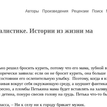
Авторы
Произведения
Рецензии
Поиск
алистике. Истории из жизни ма
ьно решил бросить курить, потому что его мама, зубной в
орически заявила: если он не бросит курить, она больше 
состоянии его ослепительную улыбку. Поэтому, когда я в
аживая вокруг себя окружающую среду, а шуршит фантика
есно, а пломбы Петькина мама будет вставлять на халяв
детина, понуро свесив голову на грудь. Петька что-то б
асса, – Ни к селу ни к городу брякает мужик.