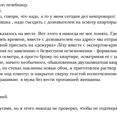
ую лечебницу.
.
, говори, что надо, а то у меня сегодня дел невпроворот.
яшка , надо съездить с дознавателем на осмотр квартиры
азалось на месте. Вот этого я никогда не мог понять. Гд
рять времени, вместе с дознавателем «на адрес» мы отпра
мной прислать на «дежурке» Лёху вместе с экспертом-кр
ия по заявлению о безвестном исчезновении - формально
л осмотра, я просто брожу по квартире, осматривая её с
е, ничего необычного, обыкновенная двухкомнатная квар
на стенах наклеены новые обои, и приготовлен раствор
ое под плинтус и накрытое сверху толстой полиэтилено
спрашиваю я мужа без вести пропавшей женщины.
ней.
ругами, но я этого никогда не проверял, чтобы не подтве