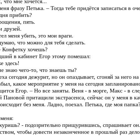
 что мне хочется...
еня фразу Петька. – Тогда тебе придётся записаться в оч
одня прибить?
рощения, пять.
и друзей.
тел меня убить, это мои враги.
одумаю, что можно для тебя сделать.
 – Конфетку хочешь?
едший в кабинет Егор этому помешал:
е здесь!
е знаю чего-то, что знаешь ты?
еха сегодня дежурит, но он опаздывает, сгоняй за него на
абыл, какое мероприятие у меня на сегодня запланирован
ится Егор. – Но все заняты. Веня - в морге, Макс - в сл
 Пановой притащили экстрасенса, сейчас он у меня в ка
роисходит без меня. Ладно, поехал. Петька, где моя папка
меня:
ежуришь? - подозрительно прищурившись, спрашивает он
ством, чтобы довести незаконченное в прошлый раз дело 