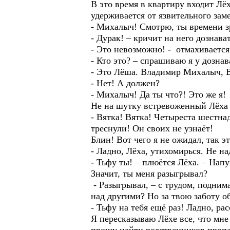
В это время в квартиру входит Лё
удерживается от язвительного зам
- Михалыч! Смотрю, ты времени з
- Дурак! – кричит на него дознава
- Это невозможно! - отмахивается
- Кто это? – спрашиваю я у дознав
- Это Лёша. Владимир Михалыч, Вы
- Нет! А должен?
- Михалыч! Да ты что?! Это же я!
Не на шутку встревоженный Лёха с
- Вятка! Вятка! Четыреста шестн
треснули! Он своих не узнаёт!
Блин! Вот чего я не ожидал, так э
- Ладно, Лёха, утихомирься. Не на
- Тьфу ты! – плюётся Лёха. – Нап
Значит, ты меня разыгрывал?
- Разыгрывал, – с трудом, подним
над другими? Но за твою заботу о
- Тьфу на тебя ещё раз! Ладно, ра
Я пересказываю Лёхе все, что мне 