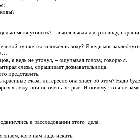
с:
 живы?
е целью меня утопить? – выплёвывая изо рта воду, спраши
тельной тушке ты заливаешь воду? Я ведь мог захлебнуть
ла…
нцов, я ведь не утонул, – ощупывая голову, говорю я.
вытирая слезы, спрашивает дознавательница.
это представить.
 красивые глаза, интересно она знает об этом? Надо буд
орых я лежу, они не очень острые. И почему это я не зам
родвинулись в расследовании этого дела.
о знаем, кого нам надо искать.