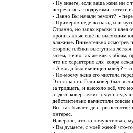
- Ну знаете, если ваша жена ни с т
встречалась с подругами, хотите
- Давно Вы начали ремонт? - пере
- Примерно неделю назад или чут
Странно, но запах краски и клея о
пропитанные ещё не высохшим кле
влажные. Внимательно осмотрев пл
стороне плёнки выступила лёгкая
затем, точно так же как к обоям,
что не характерно для ковра лежащ
- А когда был вычищен ковёр? –
- По-моему жена его чистила пере
Это странно. Если ковёр был выч
за тридцать, и высохло всё, что 
а здесь ковёр лежит целую неделю
действительно вычистили совсе
Вот так бывает, два-три несоотве
интерес.
Наверное, что-то почувствовав, 
- Вы думаете, с моей женой что-т