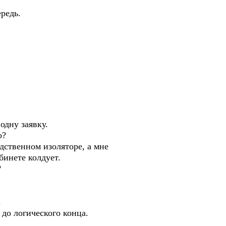
ередь.
 одну заявку.
о?
едственном изоляторе, а мне
бинете колдует.
?
.
до логического конца.