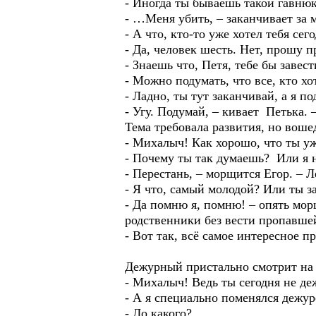
- Иногда ты бываешь такой гавнюк,
- …Меня убить, – заканчивает за м
- А что, кто-то уже хотел тебя сег
- Да, человек шесть. Нет, прошу п
- Знаешь что, Петя, тебе бы завест
- Можно подумать, что все, кто хо
- Ладно, ты тут заканчивай, а я п
- Угу. Подумай, – кивает Петька.
Тема требовала развития, но вош
- Михалыч! Как хорошо, что ты уж
- Почему ты так думаешь? Или я н
- Перестань, – морщится Егор. – Л
- Я что, самый молодой? Или ты з
- Да помню я, помню! – опять морщ
родственники без вести пропавшей
- Вот так, всё самое интересное п
Дежурный пристально смотрит на 
- Михалыч! Ведь ты сегодня не д
- А я специально поменялся дежур
- До какого?