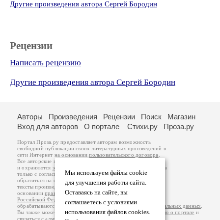
Другие произведения автора Сергей Бородин
Рецензии
Написать рецензию
Другие произведения автора Сергей Бородин
Авторы
Произведения
Рецензии
Поиск
Магазин
Вход для авторов
О портале
Стихи.ру
Проза.ру
Портал Проза.ру предоставляет авторам возможность
свободной публикации своих литературных произведений в
сети Интернет на основании
пользовательского договора
.
Все авторские права на произведения принадлежат авторам
и охраняются
законом
. Перепечатка произведений возможна
Мы используем файлы cookie
только с согласия его автора, к которому вы можете
обратиться на его авторской странице. Ответственность за
для улучшения работы сайта.
тексты произведений авторы несут самостоятельно на
Оставаясь на сайте, вы
основании
правил публикации
и
законодательства
Российской Федерации
. Данные пользователей
соглашаетесь с условиями
обрабатываются на основании
Политики обработки персональных данных
.
использования файлов cookies.
Вы также можете посмотреть более подробную
информацию о портале
и
связаться с администрацией
.