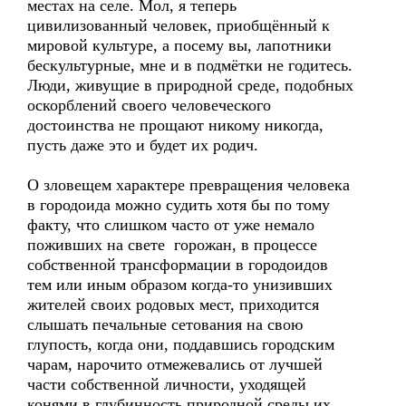
местах на селе. Мол, я теперь
цивилизованный человек, приобщённый к
мировой культуре, а посему вы, лапотники
бескультурные, мне и в подмётки не годитесь.
Люди, живущие в природной среде, подобных
оскорблений своего человеческого
достоинства не прощают никому никогда,
пусть даже это и будет их родич.
О зловещем характере превращения человека
в городоида можно судить хотя бы по тому
факту, что слишком часто от уже немало
поживших на свете горожан, в процессе
собственной трансформации в городоидов
тем или иным образом когда-то унизивших
жителей своих родовых мест, приходится
слышать печальные сетования на свою
глупость, когда они, поддавшись городским
чарам, нарочито отмежевались от лучшей
части собственной личности, уходящей
конями в глубинность природной среды их