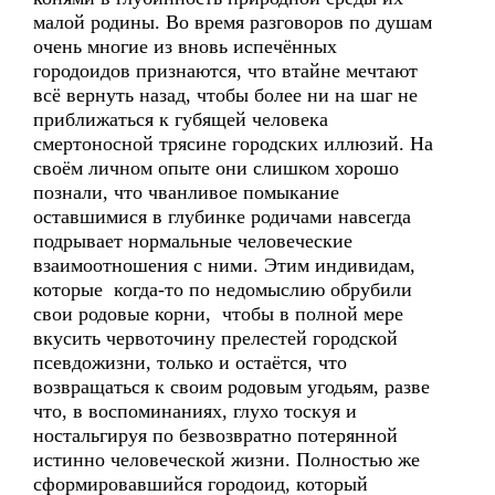
малой родины. Во время разговоров по душам
очень многие из вновь испечённых
городоидов признаются, что втайне мечтают
всё вернуть назад, чтобы более ни на шаг не
приближаться к губящей человека
смертоносной трясине городских иллюзий. На
своём личном опыте они слишком хорошо
познали, что чванливое помыкание
оставшимися в глубинке родичами навсегда
подрывает нормальные человеческие
взаимоотношения с ними. Этим индивидам,
которые когда-то по недомыслию обрубили
свои родовые корни, чтобы в полной мере
вкусить червоточину прелестей городской
псевдожизни, только и остаётся, что
возвращаться к своим родовым угодьям, разве
что, в воспоминаниях, глухо тоскуя и
ностальгируя по безвозвратно потерянной
истинно человеческой жизни. Полностью же
сформировавшийся городоид, который