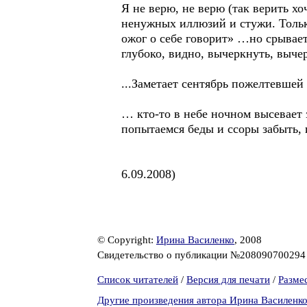
Я не верю, не верю (так верить хо
ненужных иллюзий и стужи. Только
ожог о себе говорит» …но срывает
глубоко, видно, вычеркнуть, вычер
...Заметает сентябрь пожелтевшей л
… кто-то в небе ночном высевает 
попытаемся беды и ссоры забыть, 
6.09.2008)
© Copyright:
Ирина Василенко
, 2008
Свидетельство о публикации №20809070029
Список читателей
/
Версия для печати
/
Разме
Другие произведения автора Ирина Василенк