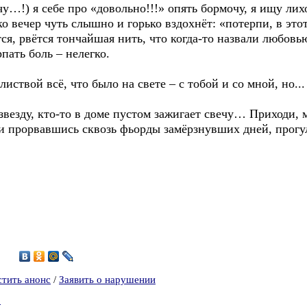
чу…!) я себе про «довольно!!!» опять бормочу, я ищу лихо
 вечер чуть слышно и горько вздохнёт: «потерпи, в этот 
ся, рвётся тончайшая нить, что когда-то назвали любовь
пать боль – нелегко.
иствой всё, что было на свете – с тобой и со мной, но...
звезду, кто-то в доме пустом зажигает свечу… Приходи,
и прорвавшись сквозь фьорды замёрзнувших дней, прогулят
4
стить анонс
/
Заявить о нарушении
о