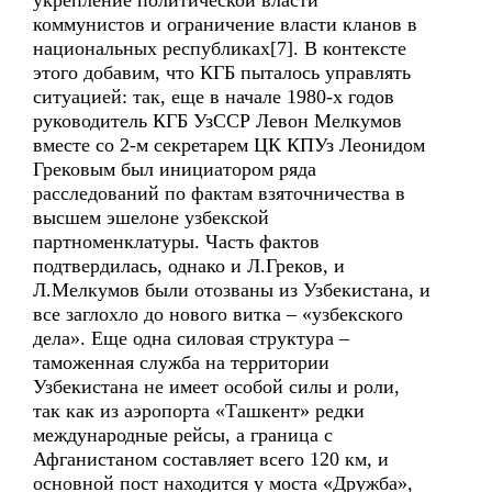
укрепление политической власти
коммунистов и ограничение власти кланов в
национальных республиках[7]. В контексте
этого добавим, что КГБ пыталось управлять
ситуацией: так, еще в начале 1980-х годов
руководитель КГБ УзССР Левон Мелкумов
вместе со 2-м секретарем ЦК КПУз Леонидом
Грековым был инициатором ряда
расследований по фактам взяточничества в
высшем эшелоне узбекской
партноменклатуры. Часть фактов
подтвердилась, однако и Л.Греков, и
Л.Мелкумов были отозваны из Узбекистана, и
все заглохло до нового витка – «узбекского
дела». Еще одна силовая структура –
таможенная служба на территории
Узбекистана не имеет особой силы и роли,
так как из аэропорта «Ташкент» редки
международные рейсы, а граница с
Афганистаном составляет всего 120 км, и
основной пост находится у моста «Дружба»,