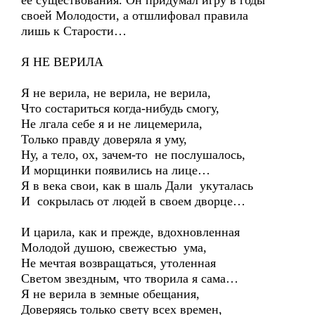
ее существования. Он придумал игру в годы
своей Молодости, а отшлифовал правила
лишь к Старости…
Я НЕ ВЕРИЛА
Я не верила, не верила, не верила,
Что состариться когда-нибудь смогу,
Не лгала себе я и не лицемерила,
Только правду доверяла я уму,
Ну, а тело, ох, зачем-то не послушалось,
И морщинки появились на лице…
Я в века свои, как в шаль Дали укуталась
И сокрылась от людей в своем дворце…
И царила, как и прежде, вдохновленная
Молодой душою, свежестью ума,
Не мечтая возвращаться, утоленная
Светом звездным, что творила я сама…
Я не верила в земные обещания,
Доверяясь только свету всех времен,