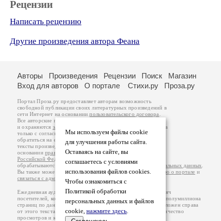
Рецензии
Написать рецензию
Другие произведения автора Феана
Авторы
Произведения
Рецензии
Поиск
Магазин
Вход для авторов
О портале
Стихи.ру
Проза.ру
Портал Проза.ру предоставляет авторам возможность
свободной публикации своих литературных произведений в
сети Интернет на основании
пользовательского договора
.
Все авторские права на произведения принадлежат авторам
и охраняются
законом
. Перепечатка произведений возможна
Мы используем файлы cookie
только с согласия его автора, к которому вы можете
обратиться на его авторской странице. Ответственность за
для улучшения работы сайта.
тексты произведений авторы несут самостоятельно на
Оставаясь на сайте, вы
основании
правил публикации
и
законодательства
Российской Федерации
. Данные пользователей
соглашаетесь с условиями
обрабатываются на основании
Политики обработки персональных данных
.
использования файлов cookies.
Вы также можете посмотреть более подробную
информацию о портале
и
связаться с администрацией
.
Чтобы ознакомиться с
Политикой обработки
Ежедневная аудитория портала Проза.ру – порядка 100 тысяч
посетителей, которые в общей сумме просматривают более полумиллиона
персональных данных и файлов
страниц по данным счетчика посещаемости, который расположен справа
cookie,
нажмите здесь
.
от этого текста. В каждой графе указано по две цифры: количество
просмотров и количество посетителей.