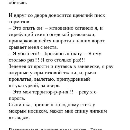
обезьян.
И вдруг со двора доносится щенячий писк
тормозов.
– Это опять он! – мгновенно сатанею я, и
скребущий скип соседской развалюхи,
припарковавшейся напротив наших ворот,
срывает меня с места.
– Я убью его! – бросаюсь к окну. – Я ему
столько раз!!! Я его столько раз!!!
Зеленея от ярости и путаясь в занавеске, я рву
ажурные узоры газовой ткани, и, рыча
проклятья, вылетаю, припудренный
штукатуркой, за дверь.
– Это моя территор-р-р-ия!!! – реву я с
порога.
Сынишка, припав к холодному стеклу
мокрым носиком, мажет мне спину липким
взглядом.