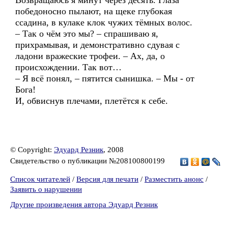
Возвращаюсь я минут через десять. Глаза
победоносно пылают, на щеке глубокая
ссадина, в кулаке клок чужих тёмных волос.
– Так о чём это мы? – спрашиваю я,
прихрамывая, и демонстративно сдувая с
ладони вражеские трофеи. – Ах, да, о
происхождении. Так вот…
– Я всё понял, – пятится сынишка. – Мы - от
Бога!
И, обвиснув плечами, плетётся к себе.
© Copyright:
Эдуард Резник
, 2008
Свидетельство о публикации №208100800199
Список читателей
/
Версия для печати
/
Разместить анонс
/
Заявить о нарушении
Другие произведения автора Эдуард Резник