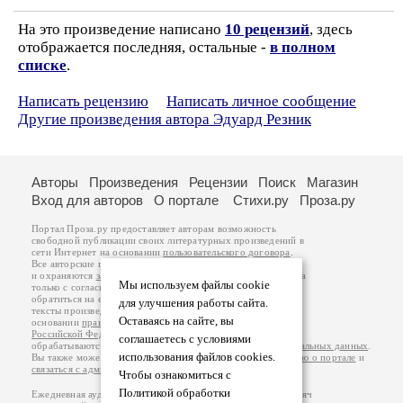
На это произведение написано
10 рецензий
, здесь
отображается последняя, остальные -
в полном
списке
.
Написать рецензию
Написать личное сообщение
Другие произведения автора Эдуард Резник
Авторы
Произведения
Рецензии
Поиск
Магазин
Вход для авторов
О портале
Стихи.ру
Проза.ру
Портал Проза.ру предоставляет авторам возможность
свободной публикации своих литературных произведений в
сети Интернет на основании
пользовательского договора
.
Все авторские права на произведения принадлежат авторам
и охраняются
законом
. Перепечатка произведений возможна
Мы используем файлы cookie
только с согласия его автора, к которому вы можете
обратиться на его авторской странице. Ответственность за
для улучшения работы сайта.
тексты произведений авторы несут самостоятельно на
Оставаясь на сайте, вы
основании
правил публикации
и
законодательства
Российской Федерации
. Данные пользователей
соглашаетесь с условиями
обрабатываются на основании
Политики обработки персональных данных
.
использования файлов cookies.
Вы также можете посмотреть более подробную
информацию о портале
и
связаться с администрацией
.
Чтобы ознакомиться с
Политикой обработки
Ежедневная аудитория портала Проза.ру – порядка 100 тысяч