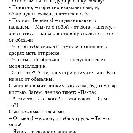
- От обезьяны, и не дури ребёнку голову!
- Понятно, – горестно вздыхает сын, и,
обвиснув плечами, плетётся к себе.
- Постой! Вернись! – подманиваю его
пальцем. – Мы-то с тобой - от Бога, - шепчу, -
а вот эти… – киваю в сторону спальни, - эти -
от обезьян!
- Что он тебе сказал? – тут же возникает в
дверях мать отпрыска.
- Что ты – от обезьяны, – послушно сдаёт
меня наследник.
- Это я-то?! А ну, посмотри внимательно. Кто
из нас от обезьяны?
Сынишка водит липким взглядом, будто маляр
кистью. Затем, лениво тянет: «Па-па».
- А сам-то ты от кого?! – взвиваюсь. - Сам-
то?!
Сын пожимает плечами.
– От меня! – колочу я себя в грудь. – Ты - от
меня!
– Ясно, – вздыхает сынишка.