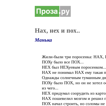
Нах, нех и пох..
Манька
Жили-были три поросенка: НАХ,
ПОХу было все ПОХ...
НЕХ был НЕХуевым поросенком..
НАХ не понимал НАХ ему такая по
Однажды солнечным туманным днем
ПОХу было ПОХ, но он не хотел о
из чего...
НЕХ придумал соорудить из карто
НАХ пошевелил мозгом и решил по
ПОХ начал строить, но соломы не 