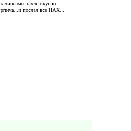
ак чипсами пахло вкусно...
рпича...и послал все НАХ...