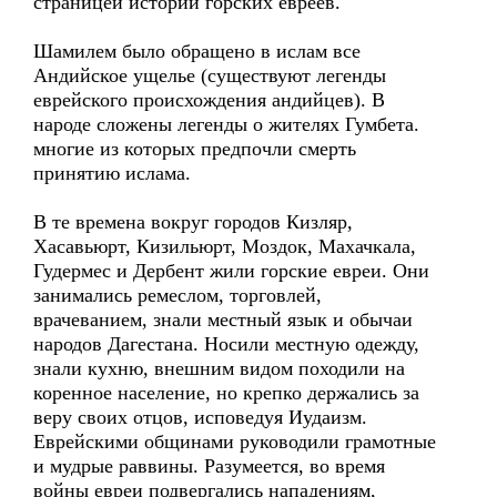
страницей истории горских евреев.
Шамилем было обращено в ислам все
Андийское ущелье (существуют легенды
еврейского происхождения андийцев). В
народе сложены легенды о жителях Гумбета.
многие из которых предпочли смерть
принятию ислама.
В те времена вокруг городов Кизляр,
Хасавьюрт, Кизильюрт, Моздок, Махачкала,
Гудермес и Дербент жили горские евреи. Они
занимались ремеслом, торговлей,
врачеванием, знали местный язык и обычаи
народов Дагестана. Носили местную одежду,
знали кухню, внешним видом походили на
коренное население, но крепко держались за
веру своих отцов, исповедуя Иудаизм.
Еврейскими общинами руководили грамотные
и мудрые раввины. Разумеется, во время
войны евреи подвергались нападениям,