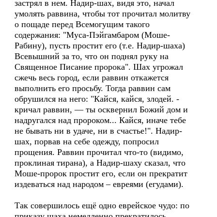
застрял в нем. Надир-шах, видя это, начал
умолять раввина, чтобы тот прочитал молитву
о пощаде перед Всемогущим такого
содержания: "Муса-Пэйгамбаром (Моше-
Рабину), пусть простит его (т.е. Надир-шаха)
Всевышний за то, что он поднял руку на
Священное Писание пророка". Шах угрожал
сжечь весь город, если раввин откажется
выполнить его просьбу. Тогда раввин сам
обрушился на него: "Кайся, кайся, злодей. -
кричал раввин, — ты осквернил Божий дом и
надругался над пророком... Кайся, иначе тебе
не бывать ни в удаче, ни в счастье!". Надир-
шах, порвав на себе одежду, попросил
прощения. Раввин прочитал что-то (видимо,
проклиная тирана), а Надир-шаху сказал, что
Моше-пророк простит его, если он прекратит
издеваться над народом – евреями (егудами).
Так совершилось ещё одно еврейское чудо: по
приказу шаха немедленно прекратилось