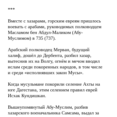
***
Вместе с хазарами, горским евреям пришлось
воевать с арабами, руководимых полководцем
Масламом бен Абдул-Маликом (Абу-
Муслимом) в 735 (737).
Арабский полководец Мерван, будущий
халиф, дошёл до Дербента, разбил хазар,
вытеснив их на Волгу, огнём и мечом вводил
ислам среди покоренных народов, в том числе
и среди «исполнявших закон Мусы».
Когда мусульмане покорили селение Ахты на
юге Дагестана, этим селением правил еврей
Исхак Кундишкан.
Вышеупомянутый Абу-Муслим, разбив
хазарского военачальника Самсама, выдал за