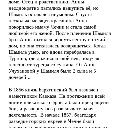
доме. Отец и родственники Анны
неоднократно пытались выкупить её, но
Шамиль оставался неумолим. Спустя
несколько месяцев красавица Анна
покорилась имаму Чечни и стала самой
любимой его женой. После пленения Шамиля
брат Анны пытался вернуть сестру в отчий
дом, но она отказалась возвращаться. Когда
Шамиль умер, его вдова перебралась в
Турцию, где доживала свой век, получая
пенсию от турецкого султана. От Анны
Улухановой у Шамиля было 2 сына и 5
дочерей...
В 1856 князь Барятинский был назначен
наместником Кавказа. На протяжении всей
линии кавказского фронта были прекращены
бои, и развернулась разведывательная
деятельность. В начале 1857, благодаря
разведке горских евреев в Чечне были
нанесены сокрушительные удары по жилым