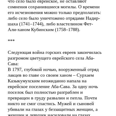
что село было еврейское, не оставляют
сомнения сохранившиеся могилы. О времени
его исчезновения можно только предполагать:
либо село было уничтожено отрядами Надир-
шаха (1741–1744), либо властелином Фет-
Али-ханом Кубинским (1758–1788).
***
Следующая война горских евреев закончилась
разгромом цветущего еврейского села Аба-
Сава:
В 1797, глубокой ночью, вооруженный отряд
лакцев во главе со своим ханом – Сурхаем
Казыкумухским неожиданно напала на
еврейское поселение Аба-Сава. За одну ночь
поселок был полностью разграблен и
превращен в груду развалин и пепла. Почти
никто не смог спастись. Мужей и сыновей
убивали на глазах у беззащитных женщин, а
женщин и девушек насиловали на глазах