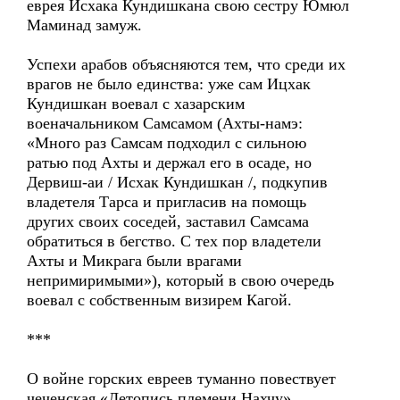
еврея Исхака Кундишкана свою сестру Юмюл
Маминад замуж.
Успехи арабов объясняются тем, что среди их
врагов не было единства: уже сам Ицхак
Кундишкан воевал с хазарским
военачальником Самсамом (Ахты-намэ:
«Много раз Самсам подходил с сильною
ратью под Ахты и держал его в осаде, но
Дервиш-аи / Исхак Кундишкан /, подкупив
владетеля Тарса и пригласив на помощь
других своих соседей, заставил Самсама
обратиться в бегство. С тех пор владетели
Ахты и Микрага были врагами
непримиримыми»), который в свою очередь
воевал с собственным визирем Кагой.
***
О войне горских евреев туманно повествует
чеченская «Летопись племени Нахчу».