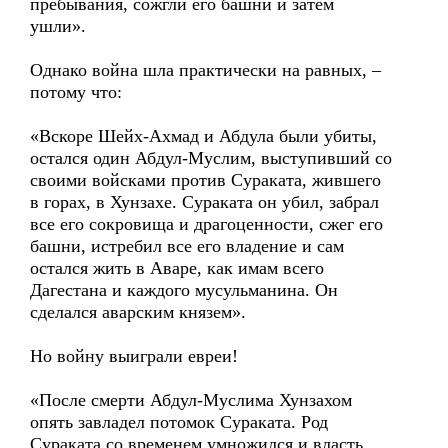
пребывания, сожгли его башни и затем
ушли».
Однако война шла практически на равных, –
потому что:
«Вскоре Шейх-Ахмад и Абдула были убиты,
остался один Абдул-Муслим, выступивший со
своими войсками против Сураката, жившего
в горах, в Хунзахе. Сураката он убил, забрал
все его сокровища и драгоценности, сжег его
башни, истребил все его владение и сам
остался жить в Аваре, как имам всего
Дагестана и каждого мусульманина. Он
сделался аварским князем».
Но войну выиграли евреи!
«После смерти Абдул-Муслима Хунзахом
опять завладел потомок Сураката. Род
Сураката со временем умножился и власть