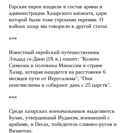
Горские евреи входили в состав армии и
администрации Хазарского каганата, цари
которой были тоже горскими евреями. О
войнах хазар мы говорили в другой статье.
***
Известный еврейский путешественник
Эльдад га-Дани (IХ в.) пишет: "Колено
Симеона и половина Манассии в стране
Хазар, которая находится на расстоянии 6
месяцев пути от Иерусалима"; "Они
неисчислимы и собирают дань с 25 царств".
***
Среди хазарских военачальников выделяются
Булан, утвердивший Иудаизм, воевавший с
арабами, и Песах, победитель славяно-русов и
Византии.