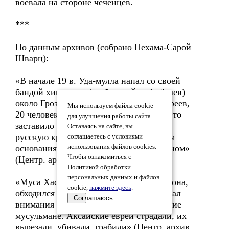
воевала на стороне чеченцев.
***
По данным архивов (собрано Нехама-Сарой
Шварц):
«В начале 19 в. Уда-мулла напал со своей
бандой хищников (грабителей. – А. Зелев)
около Грозного, ограбил имущество евреев,
Мы используем файлы cookie
20 человек убил, многих взял в плен. Это
для улучшения работы сайта.
заставило евреев бежать в Грозный, в
Оставаясь на сайте, вы
русскую крепость и послужило началом
соглашаетесь с условиями
основания еврейской общины в г. Грозном»
использования файлов cookies.
Чтобы ознакомиться с
(Центр. архив 1877).
Политикой обработки
персональных данных и файлов
«Муса Хасай, один из князей этого района,
cookie,
нажмите здесь
.
обходился с евреями жестоко, не обращал
Соглашаюсь
внимания на то, что их убивали соседние
мусульмане. Аксайские евреи страдали, их
вырезали, убивали, грабили» (Центр. архив