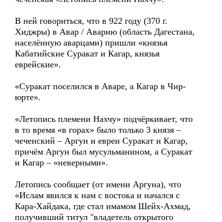
В ней говориться, что в 922 году (370 г.
Хиджры) в Авар / Аварию (область Дагестана,
населённую аварцами) пришли «князья
Кабатийские Суракат и Кагар, князья
еврейские».
«Суракат поселился в Аваре, а Кагар в Чир-
юрте».
«Летопись племени Нахчу» подчёркивает, что
в то время «в горах» было только 3 князя –
чеченский – Аргун и евреи Суракат и Кагар,
причём Аргун был мусульманином, а Суракат
и Кагар – «неверными».
Летопись сообщает (от имени Аргуна), что
«Ислам явился к нам с востока и начался с
Кара-Хайдака, где стал имамом Шейх-Ахмад,
получивший титул "владетель открытого