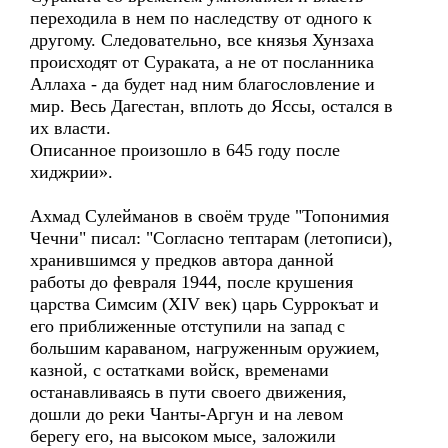
переходила в нем по наследству от одного к
другому. Следовательно, все князья Хунзаха
происходят от Сураката, а не от посланника
Аллаха - да будет над ним благословление и
мир. Весь Дагестан, вплоть до Яссы, остался в
их власти.
Описанное произошло в 645 году после
хиджрии».
Ахмад Сулейманов в своём труде "Топонимия
Чечни" писал: "Согласно тептарам (летописи),
хранившимся у предков автора данной
работы до февраля 1944, после крушения
царства Симсим (XIV век) царь Суррокъат и
его приближенные отступили на запад с
большим караваном, нагруженным оружием,
казной, с остатками войск, временами
останавливаясь в пути своего движения,
дошли до реки Чанты-Аргун и на левом
берегу его, на высоком мысе, заложили