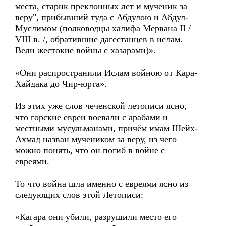
места, старик преклонных лет и мученик за
веру", прибывший туда с Абдулою и Абдул-
Муслимом (полководцы халифа Мервана II /
VIII в. /, обратившие дагестанцев в ислам.
Вели жестокие войны с хазарами)».
«Они распространили Ислам войною от Кара-
Хайдака до Чир-юрта».
Из этих уже слов чеченской летописи ясно,
что горские евреи воевали с арабами и
местными мусульманами, причём имам Шейх-
Ахмад назван мучеником за веру, из чего
можно понять, что он погиб в войне с
евреями.
То что война шла именно с евреями ясно из
следующих слов этой Летописи:
«Кагара они убили, разрушили место его