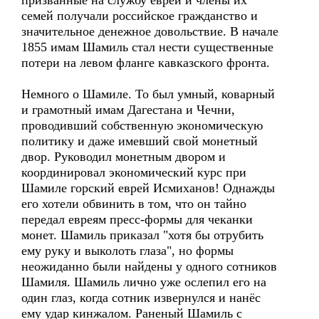
призванные на службу евреи и члены их
семей получали российское гражданство и
значительное денежное довольствие. В начале
1855 имам Шамиль стал нести существенные
потери на левом фланге кавказского фронта.
Немного о Шамиле. То был умный, коварный
и грамотный имам Дагестана и Чечни,
проводивший собственную экономическую
политику и даже имевший свой монетный
двор. Руководил монетным двором и
координировал экономический курс при
Шамиле горский еврей Исмиханов! Однажды
его хотели обвинить в том, что он тайно
передал евреям пресс-формы для чеканки
монет. Шамиль приказал "хотя бы отрубить
ему руку и выколоть глаза", но формы
неожиданно были найдены у одного сотников
Шамиля. Шамиль лично уже ослепил его на
один глаз, когда сотник извернулся и нанёс
ему удар кинжалом. Раненый Шамиль с