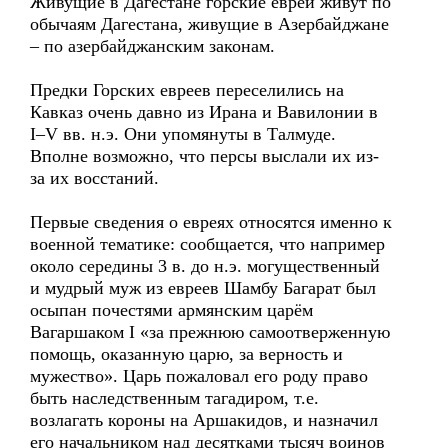
Живущие в Дагестане горские евреи живут по
обычаям Дагестана, живущие в Азербайджане
– по азербайджанским законам.
Предки Горских евреев переселились на
Кавказ очень давно из Ирана и Вавилонии в
I–V вв. н.э. Они упомянуты в Талмуде.
Вполне возможно, что персы выслали их из-
за их восстаний.
Первые сведения о евреях относятся именно к
военной тематике: сообщается, что например
около середины 3 в. до н.э. могущественный
и мудрый муж из евреев Шамбу Багарат был
осыпан почестями армянским царём
Вагаршаком I «за прежнюю самоотверженную
помощь, оказанную царю, за верность и
мужество». Царь пожаловал его роду право
быть наследственным тагадиром, т.е.
возлагать короны на Аршакидов, и назначил
его начальником над десятками тысяч воинов