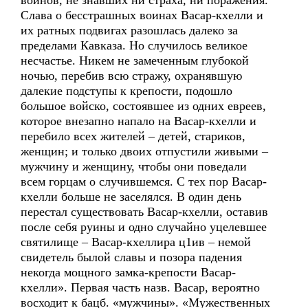
воинов, не знавших ни страха, ни поражения.
Слава о бесстрашных воинах Васар-кхелли и
их ратных подвигах разошлась далеко за
пределами Кавказа. Но случилось великое
несчастье. Никем не замеченным глубокой
ночью, перебив всю стражу, охранявшую
далекие подступы к крепости, подошло
большое войско, состоявшее из одних евреев,
которое внезапно напало на Васар-кхелли и
перебило всех жителей – детей, стариков,
женщин; и только двоих отпустили живыми –
мужчину и женщину, чтобы они поведали
всем горцам о случившемся. С тех пор Васар-
кхелли больше не заселялся. В один день
перестал существовать Васар-кхелли, оставив
после себя руины и одно случайно уцелевшее
святилище – Васар-кхеллира ц1ив – немой
свидетель былой славы и позора падения
некогда мощного замка-крепости Васар-
кхелли». Первая часть назв. Васар, вероятно
восходит к бацб. «мужчины». «Мужественных