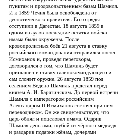
пунктам и продовольственным базам Шамиля.
И к 1859 Чечня была освобождена от
деспотического правителя. Его отряды
отступили в Дагестан. 18 августа 1859 в
одном из аулов последние остатки войска
имама были окружены. После
кровопролитных боёв 21 августа в ставку
российского командования отправился посол
Исмиханов и, проведя переговоры,
договорился о том, что Шамиль будет
приглашен в ставку главнокомандующего и
сам сложит оружие. 26 августа 1859 под
селением Ведено Шамиль предстал перед
князем А. И. Барятинским. До первой встречи
Шамиля с императором российским
Александром II Исмиханов состоял при нём
переводчиком. Он же свидетельствует, что
царь обнял и поцеловал имама. Одарив
Шамиля деньгами, шубой из чёрного медведя
и раздарив подарки жёнам, дочерями