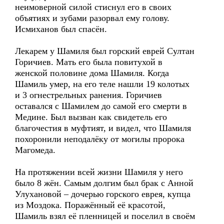
неимоверной силой стиснул его в своих
объятиях и зубами разорвал ему голову.
Исмиханов был спасён.
Лекарем у Шамиля был горский еврей Султан
Горичиев. Мать его была повитухой в
женской половине дома Шамиля. Когда
Шамиль умер, на его теле нашли 19 колотых
и 3 огнестрельных ранения. Горичиев
оставался с Шамилем до самой его смерти в
Медине. Был вызван как свидетель его
благочестия в муфтият, и видел, что Шамиля
похоронили неподалёку от могилы пророка
Магомеда.
На протяжении всей жизни Шамиля у него
было 8 жён. Самым долгим был брак с Анной
Улухановой – дочерью горского еврея, купца
из Моздока. Поражённый её красотой,
Шамиль взял её пленницей и поселил в своём