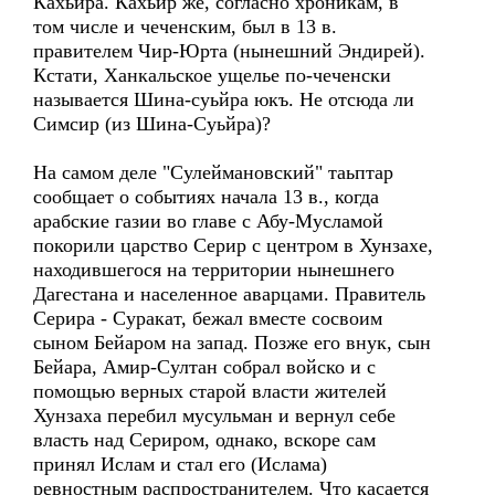
Кахьира. Кахьир же, согласно хроникам, в
том числе и чеченским, был в 13 в.
правителем Чир-Юрта (нынешний Эндирей).
Кстати, Ханкальское ущелье по-чеченски
называется Шина-суьйра юкъ. Не отсюда ли
Симсир (из Шина-Суьйра)?
На самом деле "Сулеймановский" таьптар
сообщает о событиях начала 13 в., когда
арабские газии во главе с Абу-Мусламой
покорили царство Серир с центром в Хунзахе,
находившегося на территории нынешнего
Дагестана и населенное аварцами. Правитель
Серира - Суракат, бежал вместе сосвоим
сыном Бейаром на запад. Позже его внук, сын
Бейара, Амир-Султан собрал войско и с
помощью верных старой власти жителей
Хунзаха перебил мусульман и вернул себе
власть над Сериром, однако, вскоре сам
принял Ислам и стал его (Ислама)
ревностным распространителем. Что касается