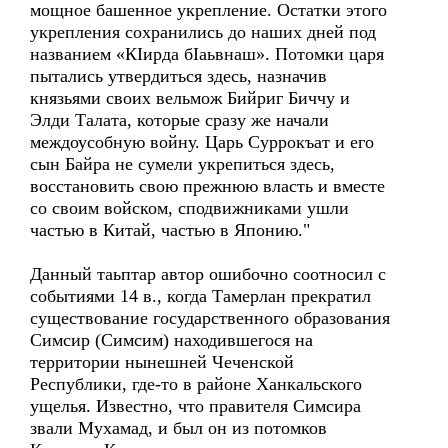
мощное башенное укрепление. Остатки этого
укрепления сохранились до наших дней под
названием «КIирда бIаьвнаш». Потомки царя
пытались утвердиться здесь, назначив
князьями своих вельмож Бийриг Биччу и
Элди Талата, которые сразу же начали
междоусобную войну. Царь Суррокъат и его
сын Байра не сумели укрепиться здесь,
восстановить свою прежнюю власть и вместе
со своим войском, сподвижниками ушли
частью в Китай, частью в Японию."
Данный таьптар автор ошибочно соотносил с
событиями 14 в., когда Тамерлан прекратил
существование государственного образования
Симсир (Симсим) находившегося на
территории нынешней Чеченской
Республики, где-то в районе Ханкальского
ущелья. Известно, что правителя Симсира
звали Мухамад, и был он из потомков