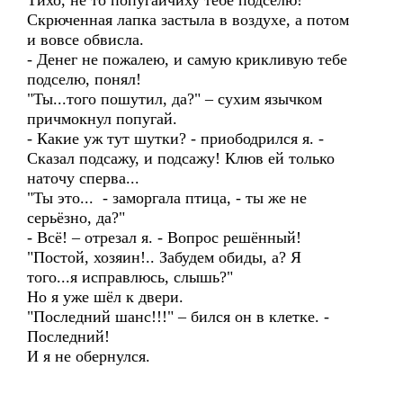
Тихо, не то попугайчиху тебе подселю!
Скрюченная лапка застыла в воздухе, а потом
и вовсе обвисла.
- Денег не пожалею, и самую крикливую тебе
подселю, понял!
"Ты...того пошутил, да?" – сухим язычком
причмокнул попугай.
- Какие уж тут шутки? - приободрился я. -
Сказал подсажу, и подсажу! Клюв ей только
наточу сперва...
"Ты это... - заморгала птица, - ты же не
серьёзно, да?"
- Всё! – отрезал я. - Вопрос решённый!
"Постой, хозяин!.. Забудем обиды, а? Я
того...я исправлюсь, слышь?"
Но я уже шёл к двери.
"Последний шанс!!!" – бился он в клетке. -
Последний!
И я не обернулся.