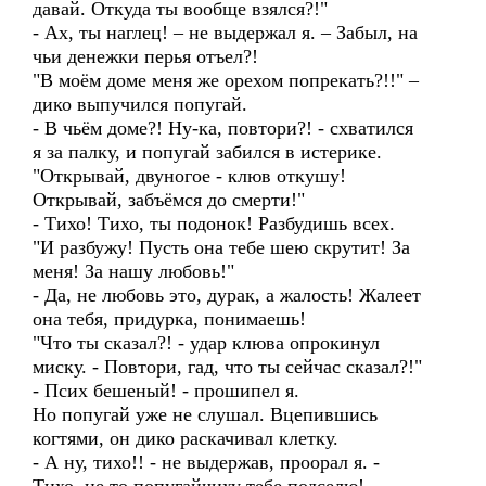
давай. Откуда ты вообще взялся?!"
- Ах, ты наглец! – не выдержал я. – Забыл, на
чьи денежки перья отъел?!
"В моём доме меня же орехом попрекать?!!" –
дико выпучился попугай.
- В чьём доме?! Ну-ка, повтори?! - схватился
я за палку, и попугай забился в истерике.
"Открывай, двуногое - клюв откушу!
Открывай, забъёмся до смерти!"
- Тихо! Тихо, ты подонок! Разбудишь всех.
"И разбужу! Пусть она тебе шею скрутит! За
меня! За нашу любовь!"
- Да, не любовь это, дурак, а жалость! Жалеет
она тебя, придурка, понимаешь!
"Что ты сказал?! - удар клюва опрокинул
миску. - Повтори, гад, что ты сейчас сказал?!"
- Псих бешеный! - прошипел я.
Но попугай уже не слушал. Вцепившись
когтями, он дико раскачивал клетку.
- А ну, тихо!! - не выдержав, проорал я. -