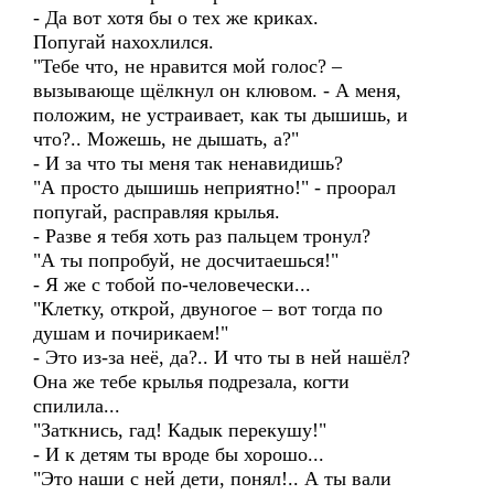
- Да вот хотя бы о тех же криках.
Попугай нахохлился.
"Тебе что, не нравится мой голос? –
вызывающе щёлкнул он клювом. - А меня,
положим, не устраивает, как ты дышишь, и
что?.. Можешь, не дышать, а?"
- И за что ты меня так ненавидишь?
"А просто дышишь неприятно!" - проорал
попугай, расправляя крылья.
- Разве я тебя хоть раз пальцем тронул?
"А ты попробуй, не досчитаешься!"
- Я же с тобой по-человечески...
"Клетку, открой, двуногое – вот тогда по
душам и почирикаем!"
- Это из-за неё, да?.. И что ты в ней нашёл?
Она же тебе крылья подрезала, когти
спилила...
"Заткнись, гад! Кадык перекушу!"
- И к детям ты вроде бы хорошо...
"Это наши с ней дети, понял!.. А ты вали