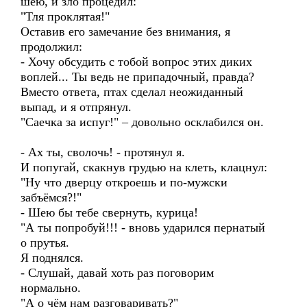
шею, и зло процедил:
"Тля проклятая!"
Оставив его замечание без внимания, я
продолжил:
- Хочу обсудить с тобой вопрос этих диких
воплей... Ты ведь не припадочный, правда?
Вместо ответа, птах сделал неожиданный
выпад, и я отпрянул.
"Саечка за испуг!" – довольно осклабился он.
- Ах ты, сволочь! - протянул я.
И попугай, скакнув грудью на клеть, клацнул:
"Ну что дверцу откроешь и по-мужски
забъёмся?!"
- Шею бы тебе свернуть, курица!
"А ты попробуй!!! - вновь ударился пернатый
о прутья.
Я поднялся.
- Слушай, давай хоть раз поговорим
нормально.
"А о чём нам разговаривать?"