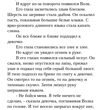
И вдруг из-за поворота появился Волк.
Его глаза засветились злым блеском.
Шерсть на загривке стала дыбом. Он оскалил
пасть, показывая большие белые клыки. С
ярко-розового длинного языка стала капать
слюна.
Он все ближе и ближе подходил к
девочке.
Его глаза становились все злее и злее.
Но вдруг он увидел огонек в руке.
В его глазах появился сильный испуг. Он
сжался, низко опустился на лапы, прижал
уши и поджал под себя серый большой хвост.
И тихо подполз на брюхе по снегу к девочке.
Он смотрел то на огонек, то на девочку и
тихонько скулил. Затем лизнул руку
шершавым языком.
- Не бойся меня. Я тебе ничего не
сделаю, - сказала девочка, поглаживая Волка
по голове. И тот весело запрыгал вокруг нее,