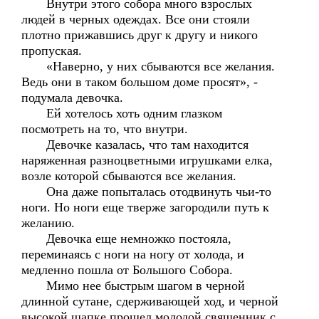
Внутри этого собора много взрослых
людей в черных одеждах. Все они стояли
плотно прижавшись друг к другу и никого
пропуская.
«Наверно, у них сбываются все желания.
Ведь они в таком большом доме просят», -
подумала девочка.
Ей хотелось хоть одним глазком
посмотреть на то, что внутри.
Девочке казалась, что там находится
наряженная разноцветными игрушками елка,
возле которой сбываются все желания.
Она даже попыталась отодвинуть чьи-то
ноги. Но ноги еще тверже загородили путь к
желанию.
Девочка еще немножко постояла,
переминаясь с ноги на ногу от холода, и
медленно пошла от Большого Собора.
Мимо нее быстрым шагом в черной
длинной сутане, сдерживающей ход, и черной
высокой шапке прошел молодой священник с