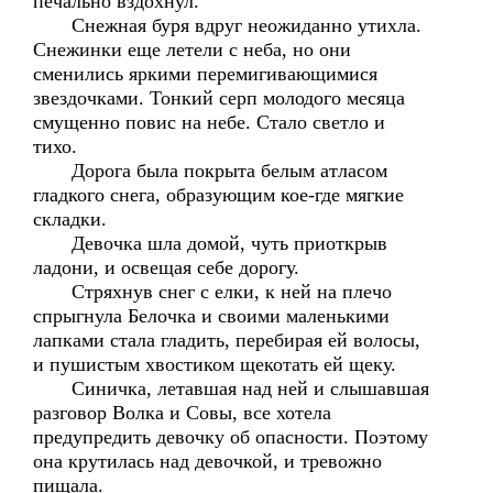
печально вздохнул.
Снежная буря вдруг неожиданно утихла.
Снежинки еще летели с неба, но они
сменились яркими перемигивающимися
звездочками. Тонкий серп молодого месяца
смущенно повис на небе. Стало светло и
тихо.
Дорога была покрыта белым атласом
гладкого снега, образующим кое-где мягкие
складки.
Девочка шла домой, чуть приоткрыв
ладони, и освещая себе дорогу.
Стряхнув снег с елки, к ней на плечо
спрыгнула Белочка и своими маленькими
лапками стала гладить, перебирая ей волосы,
и пушистым хвостиком щекотать ей щеку.
Синичка, летавшая над ней и слышавшая
разговор Волка и Совы, все хотела
предупредить девочку об опасности. Поэтому
она крутилась над девочкой, и тревожно
пищала.