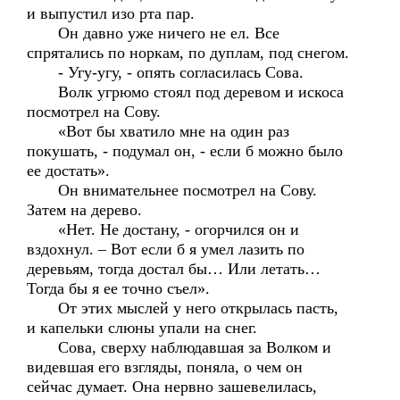
и выпустил изо рта пар.
Он давно уже ничего не ел. Все
спрятались по норкам, по дуплам, под снегом.
- Угу-угу, - опять согласилась Сова.
Волк угрюмо стоял под деревом и искоса
посмотрел на Сову.
«Вот бы хватило мне на один раз
покушать, - подумал он, - если б можно было
ее достать».
Он внимательнее посмотрел на Сову.
Затем на дерево.
«Нет. Не достану, - огорчился он и
вздохнул. – Вот если б я умел лазить по
деревьям, тогда достал бы… Или летать…
Тогда бы я ее точно съел».
От этих мыслей у него открылась пасть,
и капельки слюны упали на снег.
Сова, сверху наблюдавшая за Волком и
видевшая его взгляды, поняла, о чем он
сейчас думает. Она нервно зашевелилась,