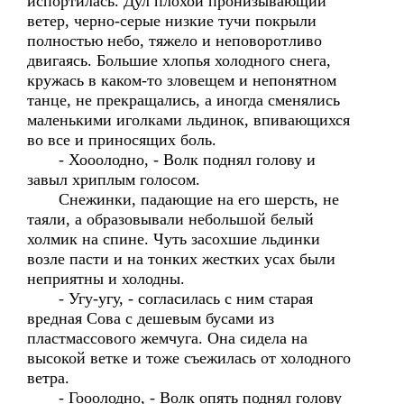
испортилась. Дул плохой пронизывающий
ветер, черно-серые низкие тучи покрыли
полностью небо, тяжело и неповоротливо
двигаясь. Большие хлопья холодного снега,
кружась в каком-то зловещем и непонятном
танце, не прекращались, а иногда сменялись
маленькими иголками льдинок, впивающихся
во все и приносящих боль.
- Хооолодно, - Волк поднял голову и
завыл хриплым голосом.
Снежинки, падающие на его шерсть, не
таяли, а образовывали небольшой белый
холмик на спине. Чуть засохшие льдинки
возле пасти и на тонких жестких усах были
неприятны и холодны.
- Угу-угу, - согласилась с ним старая
вредная Сова с дешевым бусами из
пластмассового жемчуга. Она сидела на
высокой ветке и тоже съежилась от холодного
ветра.
- Гооолодно, - Волк опять поднял голову