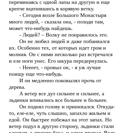
переминаясь с одной лапы на другую и еще
крепче вцепившись в корявую ветку.
- Сегодня возле Большого Монастыря
много людей, - сказала она, - походи там,
может что-нибудь найдешь.
- Людей? – Волку не понравилось это.
Он не любил людей и даже побаивался
их. Особенно тех, от которых идет гром и
молния. Он с ними несколько раз встречался
и еле ноги унес. Его шкура передернулась.
- Неееет, - провыл он, - я уж лучше
поищу еще что-нибудь.
И он медленно поковылял прочь от
дерева.
А ветер все дул сильнее и сильнее, а
льдинки впивались все больнее и больнее.
Он поднял голову и принюхался. Откуда-
то, еле-еле, чуть слышно, запахло жильем и
едой. Он быстрее побежал на этот запах. Но
ветер подул в другую сторону, льдинки стали
хлестать с другого бока, и запах пропал. Волк