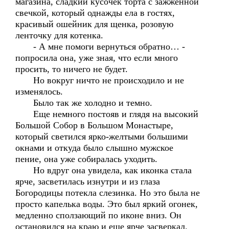
магазина, сладкий кусочек торта с зажженной
свечкой, который однажды ела в гостях,
красивый ошейник для щенка, розовую
ленточку для котенка.
- А мне помоги вернуться обратно… -
попросила она, уже зная, что если много
просить, то ничего не будет.
Но вокруг ничто не происходило и не
изменялось.
Было так же холодно и темно.
Еще немного постояв и глядя на высокий
Большой Собор в Большом Монастыре,
который светился ярко-желтыми большими
окнами и откуда было слышно мужское
пение, она уже собиралась уходить.
Но вдруг она увидела, как иконка стала
ярче, засветилась изнутри и из глаза
Богородицы потекла слезинка. Но это была не
просто капелька воды. Это был яркий огонек,
медленно сползающий по иконе вниз. Он
остановился на краю и еще ярче засверкал.