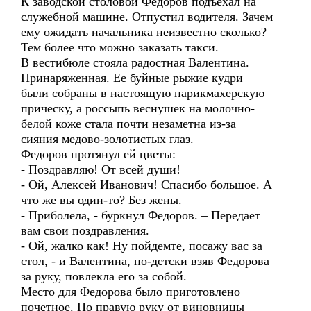
К заводской столовой Федоров подъехал на
служебной машине. Отпустил водителя. Зачем
ему ожидать начальника неизвестно сколько?
Тем более что можно заказать такси.
В вестибюле стояла радостная Валентина.
Принаряженная. Ее буйные рыжие кудри
были собраны в настоящую парикмахерскую
прическу, а россыпь веснушек на молочно-
белой коже стала почти незаметна из-за
сияния медово-золотистых глаз.
Федоров протянул ей цветы:
- Поздравляю! От всей души!
- Ой, Алексей Иванович! Спасибо большое. А
что же вы один-то? Без жены.
- Приболела, - буркнул Федоров. – Передает
вам свои поздравления.
- Ой, жалко как! Ну пойдемте, посажу вас за
стол, - и Валентина, по-детски взяв Федорова
за руку, повлекла его за собой.
Место для Федорова было приготовлено
почетное. По правую руку от виновницы