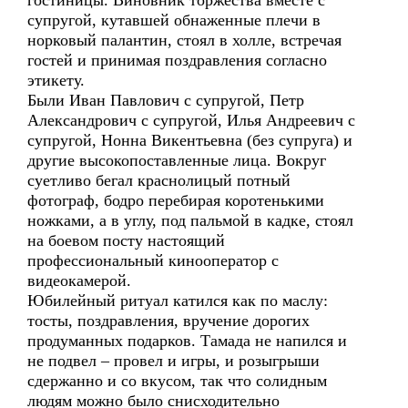
гостиницы. Виновник торжества вместе с
супругой, кутавшей обнаженные плечи в
норковый палантин, стоял в холле, встречая
гостей и принимая поздравления согласно
этикету.
Были Иван Павлович с супругой, Петр
Александрович с супругой, Илья Андреевич с
супругой, Нонна Викентьевна (без супруга) и
другие высокопоставленные лица. Вокруг
суетливо бегал краснолицый потный
фотограф, бодро перебирая коротенькими
ножками, а в углу, под пальмой в кадке, стоял
на боевом посту настоящий
профессиональный кинооператор с
видеокамерой.
Юбилейный ритуал катился как по маслу:
тосты, поздравления, вручение дорогих
продуманных подарков. Тамада не напился и
не подвел – провел и игры, и розыгрыши
сдержанно и со вкусом, так что солидным
людям можно было снисходительно