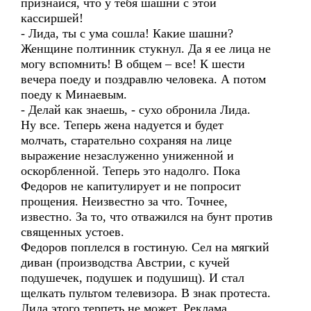
признайся, что у тебя шашни с этой
кассиршей!
- Лида, ты с ума сошла! Какие шашни?
Женщине полтинник стукнул. Да я ее лица не
могу вспомнить! В общем – все! К шести
вечера поеду и поздравлю человека. А потом
поеду к Минаевым.
- Делай как знаешь, - сухо обронила Лида.
Ну все. Теперь жена надуется и будет
молчать, старательно сохраняя на лице
выражение незаслуженно униженной и
оскорбленной. Теперь это надолго. Пока
Федоров не капитулирует и не попросит
прощения. Неизвестно за что. Точнее,
известно. За то, что отважился на бунт против
священных устоев.
Федоров поплелся в гостиную. Сел на мягкий
диван (производства Австрии, с кучей
подушечек, подушек и подушищ). И стал
щелкать пультом телевизора. В знак протеста.
Лида этого терпеть не может. Реклама.