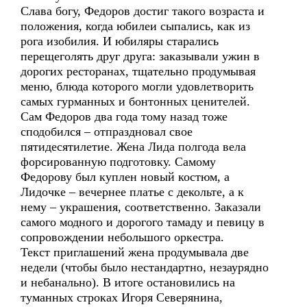
Слава богу, Федоров достиг такого возраста и
положения, когда юбилеи сыпались, как из
рога изобилия. И юбиляры старались
перещеголять друг друга: заказывали ужин в
дорогих ресторанах, тщательно продумывая
меню, блюда которого могли удовлетворить
самых гурманных и бонтонных ценителей.
Сам Федоров два года тому назад тоже
сподобился – отпраздновал свое
пятидесятилетие. Жена Лида полгода вела
форсированную подготовку. Самому
Федорову был куплен новый костюм, а
Лидочке – вечернее платье с декольте, а к
нему – украшения, соответственно. Заказали
самого модного и дорогого тамаду и певицу в
сопровождении небольшого оркестра.
Текст приглашений жена продумывала две
недели (чтобы было нестандартно, незаурядно
и небанально). В итоге остановились на
туманных строках Игоря Северянина,