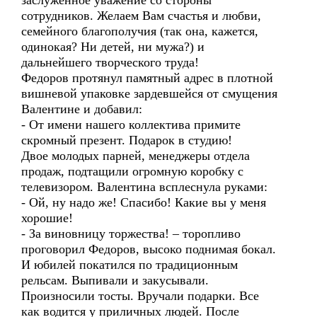
заслуженное уважение со стороны
сотрудников. Желаем Вам счастья и любви,
семейного благополучия (так она, кажется,
одинокая? Ни детей, ни мужа?) и
дальнейшего творческого труда!
Федоров протянул памятный адрес в плотной
вишневой упаковке зардевшейся от смущения
Валентине и добавил:
- От имени нашего коллектива примите
скромный презент. Подарок в студию!
Двое молодых парней, менеджеры отдела
продаж, подтащили огромную коробку с
телевизором. Валентина всплеснула руками:
- Ой, ну надо же! Спасибо! Какие вы у меня
хорошие!
- За виновницу торжества! – торопливо
проговорил Федоров, высоко поднимая бокал.
И юбилей покатился по традиционным
рельсам. Выпивали и закусывали.
Произносили тосты. Вручали подарки. Все
как водится у приличных людей. После