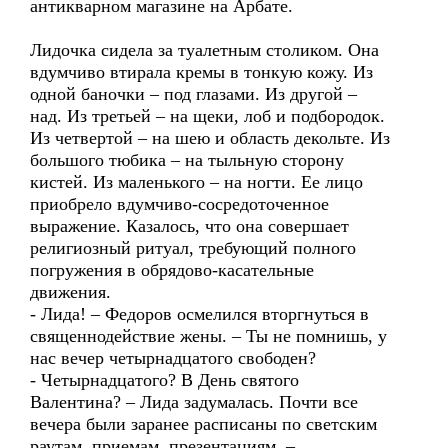
антикварном магазине на Арбате.
Лидочка сидела за туалетным столиком. Она
вдумчиво втирала кремы в тонкую кожу. Из
одной баночки – под глазами. Из другой –
над. Из третьей – на щеки, лоб и подбородок.
Из четвертой – на шею и область декольте. Из
большого тюбика – на тыльную сторону
кистей. Из маленького – на ногти. Ее лицо
приобрело вдумчиво-сосредоточенное
выражение. Казалось, что она совершает
религиозный ритуал, требующий полного
погружения в обрядово-касательные
движения.
- Лида! – Федоров осмелился вторгнуться в
священнодействие жены. – Ты не помнишь, у
нас вечер четырнадцатого свободен?
- Четырнадцатого? В День святого
Валентина? – Лида задумалась. Почти все
вечера были заранее расписаны по светским
раутам, приемам, презентациям. –