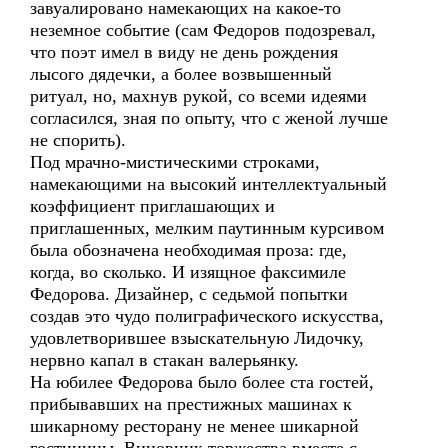
завуалировано намекающих на какое-то
неземное событие (сам Федоров подозревал,
что поэт имел в виду не день рождения
лысого дядечки, а более возвышенный
ритуал, но, махнув рукой, со всеми идеями
согласился, зная по опыту, что с женой лучше
не спорить).
Под мрачно-мистическими строками,
намекающими на высокий интеллектуальный
коэффициент приглашающих и
приглашенных, мелким паутинным курсивом
была обозначена необходимая проза: где,
когда, во сколько. И изящное факсимиле
Федорова. Дизайнер, с седьмой попытки
создав это чудо полиграфического искусства,
удовлетворившее взыскательную Лидочку,
нервно капал в стакан валерьянку.
На юбилее Федорова было более ста гостей,
прибывавших на престижных машинах к
шикарному ресторану не менее шикарной