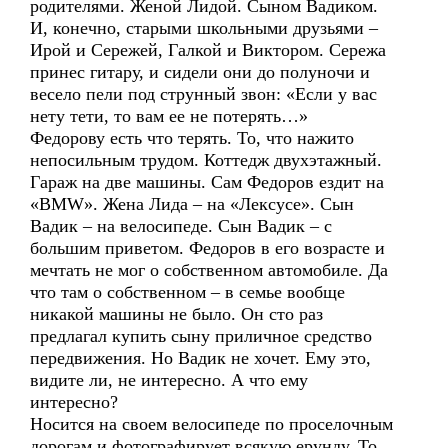
родителями. Женой Лидой. Сыном Вадиком.
И, конечно, старыми школьными друзьями –
Ирой и Сережей, Галкой и Виктором. Сережа
принес гитару, и сидели они до полуночи и
весело пели под струнный звон: «Если у вас
нету тети, то вам ее не потерять…»
Федорову есть что терять. То, что нажито
непосильным трудом. Коттедж двухэтажный.
Гараж на две машины. Сам Федоров ездит на
«BMW». Жена Лида – на «Лексусе». Сын
Вадик – на велосипеде. Сын Вадик – с
большим приветом. Федоров в его возрасте и
мечтать не мог о собственном автомобиле. Да
что там о собственном – в семье вообще
никакой машины не было. Он сто раз
предлагал купить сыну приличное средство
передвижения. Но Вадик не хочет. Ему это,
видите ли, не интересно. А что ему
интересно?
Носится на своем велосипеде по проселочным
дорогам и фотографирует всякую ерунду. То