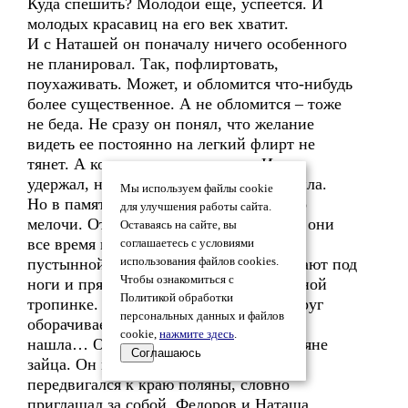
Куда спешить? Молодой еще, успеется. И
молодых красавиц на его век хватит.
И с Наташей он поначалу ничего особенного
не планировал. Так, пофлиртовать,
поухаживать. Может, и обломится что-нибудь
более существенное. А не обломится – тоже
не беда. Не сразу он понял, что желание
видеть ее постоянно на легкий флирт не
тянет. А когда понял, испугался. И не
удержал, не остановил, когда она уходила.
Мы используем файлы cookie
Но в памяти осталось многое. Какие-то
для улучшения работы сайта.
мелочи. Отрывочные эпизоды. Куда-то они
Оставаясь на сайте, вы
все время идут. По аллее парка. По
соглашаетесь с условиями
пустынной улице. Осенние листья падают под
использования файлов cookies.
Чтобы ознакомиться с
ноги и прячут мокрый асфальт. По лесной
Политикой обработки
тропинке. Наташа убегает вперед и вдруг
персональных данных и файлов
оборачивается с улыбкой счастья: гриб
cookie,
нажмите здесь
.
нашла… Однажды они увидели на поляне
Соглашаюсь
зайца. Он медленными прыжками
передвигался к краю поляны, словно
приглашал за собой. Федоров и Наташа