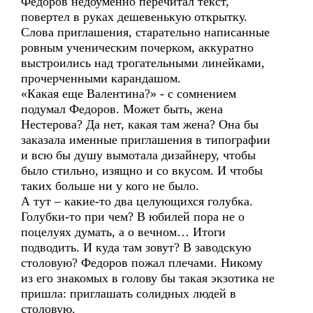
Федоров недоуменно перечитал текст,
повертел в руках дешевенькую открытку.
Слова приглашения, старательно написанные
ровным ученическим почерком, аккуратно
выстроились над трогательными линейками,
прочерченными карандашом.
«Какая еще Валентина?» - с сомнением
подумал Федоров. Может быть, жена
Нестерова? Да нет, какая там жена? Она бы
заказала именные приглашения в типографии
и всю бы душу вымотала дизайнеру, чтобы
было стильно, изящно и со вкусом. И чтобы
таких больше ни у кого не было.
А тут – какие-то два целующихся голубка.
Голубки-то при чем? В юбилей пора не о
поцелуях думать, а о вечном… Итоги
подводить. И куда там зовут? В заводскую
столовую? Федоров пожал плечами. Никому
из его знакомых в голову бы такая экзотика не
пришла: приглашать солидных людей в
столовую.