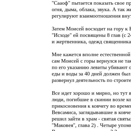
"Сааоф" пытается показать свое п
огня, дыма, облака, звука. А так 
регулируют взаимоотношения вну
Затем Моисей восходит на гору к
"Исходе" ей посвящены 8 глав (с 
и жертвенника, одежд священник
Мне кажется вполне естественной 
сам Моисей с горы вернулся не та
по его указанию левиты убивают 
еды и воды за 40 дней должен был
развернул деятельность по строите
Все идет хорошо и мирно, но тут в
люди, погибшие в скинии возле ков
прикосновения к ковчегу во времен
Вевсамиса, заглядывавшие в ковчег
решил зайти в храм - святая святы
"Маковея", глава 2) . Четыре упо