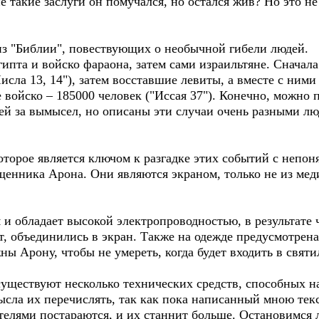
е такие заслуги он помучался, но остался жив? Но это не
из "Библии", повествующих о необычной гибели людей.
пта и войско фараона, затем сами израильтяне. Сначала
сла 13, 14"), затем восставшие левиты, а вместе с ним
е войско – 185000 человек ("Иссая 37"). Конечно, можно
й за вымысел, но описаны эти случаи очень разными лю
которое является ключом к разгадке этих событий с непо
енника Арона. Они являются экраном, только не из меди,
я и обладает высокой электропроводностью, в результате 
ут, объединились в экран. Также на одежде предусмотрена
ны Арону, чтобы не умереть, когда будет входить в свят
существуют несколько технических средств, способных н
мысла их перечислять, так как пока написанный мною тек
ителями постараются, и их станнит больше. Остановимся