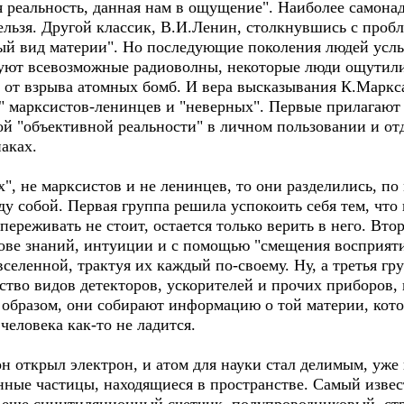
я реальность, данная нам в ощущение". Наиболее самона
нельзя. Другой классик, В.И.Ленин, столкнувшись с про
бый вид материи". Но последующие поколения людей усл
твуют всевозможные радиоволны, некоторые люди ощутили
и от взрыва атомных бомб. И вера высказывания К.Маркс
" марксистов-ленинцев и "неверных". Первые прилагают 
й "объективной реальности" в личном пользовании и отд
аках.
х", не марксистов и не ленинцев, то они разделились, п
у собой. Первая группа решила успокоить себя тем, что в
реживать не стоит, остается только верить в него. Втор
снове знаний, интуиции и с помощью "смещения восприят
селенной, трактуя их каждый по-своему. Ну, а третья гру
ство видов детекторов, ускорителей и прочих приборов,
образом, они собирают информацию о той материи, котор
человека как-то не ладится.
он открыл электрон, и атом для науки стал делимым, уже
нные частицы, находящиеся в пространстве. Самый изве