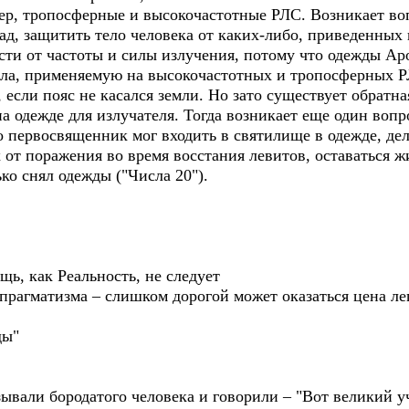
ер, тропосферные и высокочастотные РЛС. Возникает воп
зад, защитить тело человека от каких-либо, приведенных
мости от частоты и силы излучения, потому что одежды Ар
ла, применяемую на высокочастотных и тропосферных Р
 если пояс не касался земли. Но зато существует обратна
на одежде для излучателя. Тогда возникает еще один вопр
о первосвященник мог входить в святилище в одежде, де
х от поражения во время восстания левитов, оставаться 
ко снял одежды ("Числа 20").
щь, как Реальность, не следует
 прагматизма – слишком дорогой может оказаться цена л
ды"
зывали бородатого человека и говорили – "Вот великий 