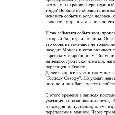
что текст сохраняет первозданный
тогда? Вообще не обращать вниман
исказить события, когда человек, 
свою точку зрения, а записали его
И так займемся событиями, проис
который бил израильтянина. Опаса
это событие замечают не только лю
находит Моисея и устанавливает с 
еврейским старейшинам "Знамения"
на землю, губит скот египтян, наг
первенцев в Египте.
Далее выпросив у египтян множест
"Господу Сааофу". Но уходят навс
погоню и погибает вместе с войск
С этого времени в записях постоя
указания о праздновании пасхи, о
и походов по пустыням, племя изр
перепелами и манной. Через три м