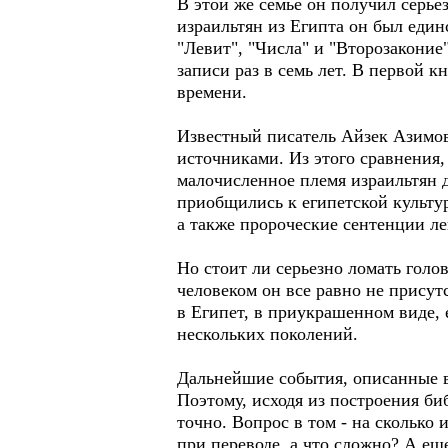
В этой же семье он получил серье
израильтян из Египта он был един
"Левит", "Числа" и "Второзаконие
записи раз в семь лет. В первой 
времени.
Известный писатель Айзек Азимов 
источниками. Из этого сравнения,
малочисленное племя израильтян 
приобщились к египетской культу
а также пророческие сентенции ле
Но стоит ли серьезно ломать гол
человеком он все равно не присут
в Египет, в приукрашенном виде, 
нескольких поколений.
Дальнейшие события, описанные в
Поэтому, исходя из построения би
точно. Вопрос в том - на скольк
при переводе, а что сложно? А еще