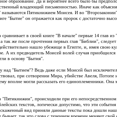
зное образование. Да и вероятнее всего было бы предпол
ственный владеющий письменностью. Иначе как объяснить
" называются Пятикнижием Моисея. И во "Второзаконии",
книге "Бытие" он отражается как пророк с достаточно выс
сравнивает в своей книге "В начале" первые 14 глав из
 а так же после прочтения первых глав "Библии", следует
действительно нашло убежище в Египте, и, имея свою ку
ре. А их предводитель Моисей волей случая приобщился 
гли в основу "Бытия".
ову над "Бытием"? Ведь даже если Моисей был исключите
ствовал, при сотворении Мира, убийстве Авеля, Потопе и
ему вполне могли рассказать его единоплеменники. Она м
 "Пятикнижии", происходили при его непосредственном 
блейских текстов, логически допустимо, что эти события
о искаженный вид приняли данные тексты пока дошли наш
 бывает, так что слова с течением времени меняют свой 