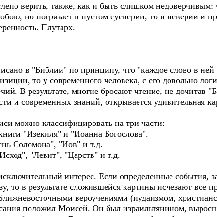
слепо верить, также, как и быть слишком недоверчивым:
собою, но погрязает в пустом суеверии, то в неверии и 
еренность. Плутарх.
писано в "Библии" по принципу, что "каждое слово в ней 
зиции, то у современного человека, с его довольно лог
чий. В результате, многие бросают чтение, не дочитав "
сти и современных знаний, открывается удивительная ка
писи можно классифицировать на три части:
 книги "Изекиля" и "Иоанна Богослова".
нь Соломона", "Иов" и т.д.
сход", "Левит", "Царств" и т.д.
исключительный интерес. Если определенные события, з
у, то в результате сложившейся картины исчезают все п
я Ближневосточными вероучениями (иудаизмом, христианс
исания положил Моисей. Он был израильтянином, выросш