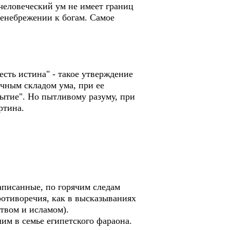
 человеческий ум не имеет границ
пренебрежении к богам. Самое
есть истина" - такое утверждение
ичным складом ума, при ее
Бытие". Но пытливому разуму, при
ртина.
аписанные, по горячим следам
ротиворечия, как в высказываниях
твом и исламом).
им в семье египетского фараона.