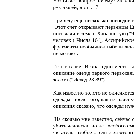
Возникает вопрос почему? За каки
рук людей, а от …?
Приведу еще несколько эпизодов 
Этот счет открывают первенцы Еги
посылали в землю Ханаанскую ("Чи
человек ("Числа 16"), Ассирийско
фрагменты необычной гибели люде
не меняют.
Есть в главе "Исход" одно место, 
описание одежд первого первосвящ
золота ("Исход 28,39").
Как известно золото не окисляетс
одежды, после того, как их наден
описания сказано, что одежды нуж
На сколько мне известно, сейчас 
убить человека, но нет особого с
читатель, изобретатели с изготов