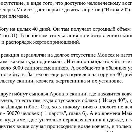
рисутствие, в виде того, что доступно человеческому во
же через Моисея дает первые девять запретов ("Исход 20")
три племени.
 Богу на целых 40 дней. Он там получает огромный объе
24 по 31). В основном это указания по изготовлению ски
а и распорядок жертвоприношений.
реакция израильтян на долгое отсутствие Моисея и изгот
ким, каким туда поднимался. И если он когда-то убил еги
около 3000 единоплеменников. А вообще-то в обычных у
 погибнуть. За тем он еще раз поднялся на гору на 40 дн
льству скинии, ковчега, жертвенника и их установке.
друг гибнут сыновья Арона в скинии, где находится ковч
чега, то есть там, куда опускалось облако ("Исход 40"), 
а Давида гибнет Оза, хотя никому ничего плохого не дела
 - 50070 человек ("1 царств", глава 6). А во времена М
х, куда имел доступ только первосвященник в одежде, и 
мянутых выше случая происходили возле ковчега, и тольк