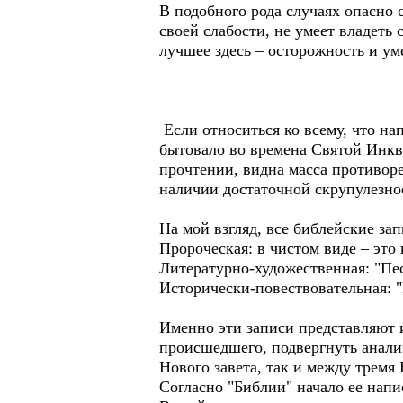
В подобного рода случаях опасно 
своей слабости, не умеет владеть 
лучшее здесь – осторожность и ум
Если относиться ко всему, что на
бытовало во времена Святой Инкви
прочтении, видна масса противоре
наличии достаточной скрупулезно
На мой взгляд, все библейские за
Пророческая: в чистом виде – это
Литературно-художественная: "Пес
Исторически-повествовательная: "И
Именно эти записи представляют 
происшедшего, подвергнуть анализ
Нового завета, так и между трем
Согласно "Библии" начало ее нап