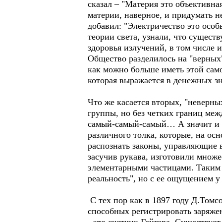
сказал – "Материя это объективна
материи, наверное, и придумать 
добавил: "Электричество это осо
теории света, узнали, что сущес
здоровья излучений, в том числе 
Общество разделилось на "верных
как можно больше иметь этой само
которая выражается в денежных зн
Что же касается вторых, "неверны
группы, но без четких границ межд
самый-самый-самый… А значит и пе
различного толка, которые, на о
распознать законы, управляющие в
засучив рукава, изготовили множе
элементарными частицами. Таким 
реальность", но с ее ощущением у 
С тех пор как в 1897 году Д.Томс
способных регистрировать заряже