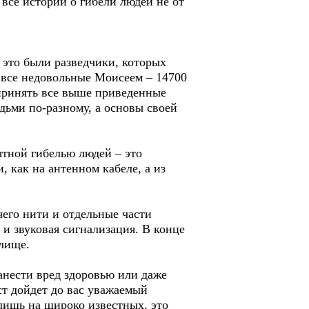
 все истории о гибели людей не от
 это были разведчики, которых
и все недовольные Моисеем – 14700
 принять все выше приведенные
дьми по-разному, а основы своей
нятной гибелью людей – это
 как на антенном кабеле, а из
чего нити и отдельные части
 и звуковая сигнализация. В конце
илище.
анести вред здоровью или даже
ст дойдет до вас уважаемый
 лишь на широко известных, это