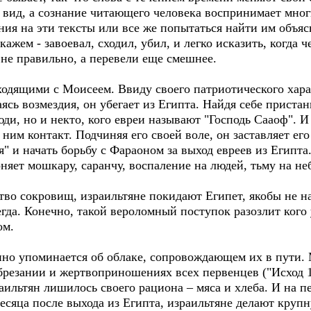
 вид, а сознание читающего человека воспринимает мног
ия на эти тексты или все же попытаться найти им объяс
скажем - завоевал, сходил, убил, и легко исказить, когда 
 не правильно, а перевели еще смешнее.
ходящими с Моисеем. Ввиду своего патриотического хара
ясь возмездия, он убегает из Египта. Найдя себе пристан
ди, но и некто, кого евреи называют "Господь Сааоф". И
ним контакт. Подчиняя его своей воле, он заставляет его
 и начать борьбу с Фараоном за выход евреев из Египта
оняет мошкару, саранчу, воспаление на людей, тьму на не
во сокровищ, израильтяне покидают Египет, якобы не на
егда. Конечно, такой вероломный поступок разозлит кого 
ом.
нно упоминается об облаке, сопровождающем их в пути.
брезании и жертвоприношениях всех первенцев ("Исход 1
аильтян лишилось своего рациона – мяса и хлеба. И на п
есяца после выхода из Египта, израильтяне делают крупн