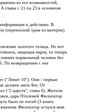
сприятию из его возможностей,
. А главы с 21 по 23 в основном
м информации к действию. В
нии (переносной храм из материи)
овление золотого тельца. Но вот
птянина, защищая еврея, то теперь
словиях нормальный человек без
ей. По возвращению с нее
ег ("Левит 10"). Они - первые
где должен жить Бог. От
л ("2 царств", глава 6). Жители
аковея, царь Птолемей Филопатор
чуть было не погиб (3 книга
о язычник Филопатор остался жив.