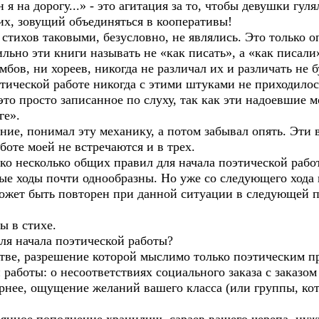
а дорогу...» - это агитация за то, чтобы девушки гулял
тих, зовущий объединяться в кооперативы!
ихов таковыми, безусловно, не являлись. Это только 
льно эти книги называть не «как писать», а «как писали
в, ни хореев, никогда не различал их и различать не бу
оэтической работе никогда с этими штуками не приходило
 это просто записанное по слуху, так как эти надоевшие 
ге».
ние, понимал эту механику, а потом забывал опять. Эти
боте моей не встречаются и в трех.
о несколько общих правил для начала поэтической работ
вые ходы почти однообразны. Но уже со следующего хода
может быть повторен при данной ситуации в следующей 
 в стихе.
 начала поэтической работы?
ве, разрешение которой мыслимо только поэтическим п
 работы: о несоответствиях социального заказа с заказом
нее, ощущение желаний вашего класса (или группы, кот