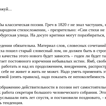
жуй...
классическая поэзия. Греч в 1820 г не знал частушек, н
 народном стихосложении, - презрительно: «Сии стихи не
ргская улица. На досуге критики могут поразбираться, 
ении обязательна. Материал слов, словесных сочетаний
иха пошел старый словесный лом, он должен быть в стро
 качества этого нового будет зависеть – годен ли будет т
ет постоянного изречения небывалых истин. Ямб, свобо
 работать и над их продолжением, внедрением, распрост
ебе не живет и жить не может. Надо уметь применять э
емой (опять правила), надо показать ее непоколебимость
ражению действительности в поэзии нет самостоятельно
 работа секретаря большого человеческого собрания. Эт
 услышали пять лет спустя, и постановили поздновато, -
ь тенденция.