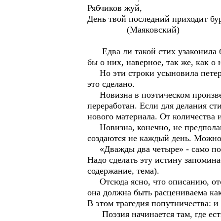
Рябчиков жуй,
День твой последний приходит бур
(Маяковский)
Едва ли такой стих узаконила бы 
бы о них, наверное, так же, как о
Но эти строки усыновила петербу
это сделано.
Новизна в поэтическом произвед
переработан. Если для делания ст
нового материала. От количества и
Новизна, конечно, не предполага
создаются не каждый день. Можно
«Дважды два четыре» - само по с
Надо сделать эту истину запомина
содержание, тема).
Отсюда ясно, что описанию, отоб
она должна быть расцениваема как
В этом трагедия попутничества: и
Поэзия начинается там, где ест