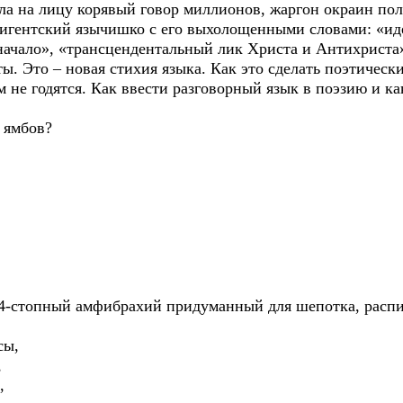
на лицу корявый говор миллионов, жаргон окраин поли
лигентский язычишко с его выхолощенными словами: «и
начало», «трансцендентальный лик Христа и Антихриста»
ты. Это – новая стихия языка. Как это сделать поэтическ
 не годятся. Как ввести разговорный язык в поэзию и ка
ямбов?
-стопный амфибрахий придуманный для шепотка, расп
сы,
,
,