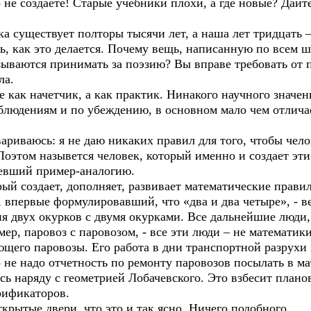
не создаете! Старые учебники плохи, а где новые? Дайт
а существует полторы тысячи лет, а наша лет тридцать 
, как это делается. Почему вещь, написанную по всем 
ываются принимать за поэзию? Вы вправе требовать от п
ла.
как начетчик, а как практик. Нинакого научного значени
аблюдениям и по убеждению, в основном мало чем отлича
иваюсь: я не даю никаких правил для того, чтобы челов
Поэтом назывется человек, который именно и создает эт
вший пример-аналогию.
й создает, дополняет, развивает математические правил
, впервые формулировавший, что «два и два четыре», - в
я двух окурков с двумя окурками. Все дальнейшие люди,
р, паровоз с паровозом, - все эти люди – не математик
ющего паровозы. Его работа в дни транспортной разрухи 
 не надо отчетность по ремонту паровозов посылать в м
ась наряду с геометрией Лобачевского. Это взбесит план
рификаторов.
рытые двери, что это и так ясно. Ничего подобного.