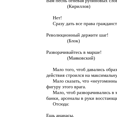
Вам песнь огневая рубиновых сло
(Кириллов)
Нет!
Сразу дать все права гражданств
Революционный держите шаг!
(Блок)
Разворачивайтесь в марше!
(Маяковский)
Мало того, чтоб давались образцы
действия строился на максимальн
Мало сказать, что «неугомонный 
фигуру этого врага.
Мало, чтоб разворачивались в ма
банки, арсеналы в руки восстающ
Отсюда:
Ешь ананасы,