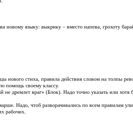
в.
а новому языку: выкрику – вместо напева, грохоту бара
 нового стиха, правила действия словом на толпы револ
ую помощь своему классу.
не дремлет враг» (Блок). Надо точно указать или хотя 
рше. Надо, чтоб разворачивались по всем правилам улич
их рабочих.