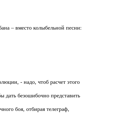
бана – вместо колыбельной песни:
юции, - надо, чтоб расчет этого
бы дать безошибочно представить
ного боя, отбирая телеграф,