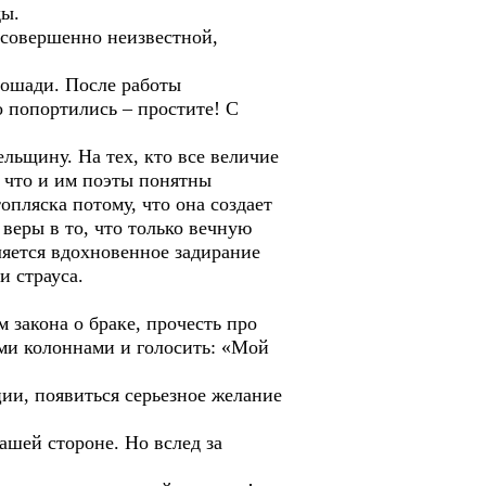
ды.
совершенно неизвестной,
лошади. После работы
 попортились – простите! С
ьщину. На тех, кто все величие
, что и им поэты понятны
опляска потому, что она создает
 веры в то, что только вечную
ляется вдохновенное задирание
и страуса.
закона о браке, прочесть про
ми колоннами и голосить: «Мой
ии, появиться серьезное желание
шей стороне. Но вслед за