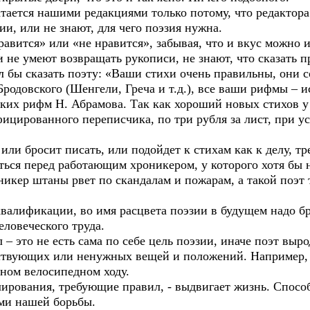
ется нашими редакциями только потому, что редактора
и, или не знают, для чего поэзия нужна.
ится» или «не нравится», забывая, что и вкус можно и
 не умеют возвращать рукописи, не знают, что сказать п
ы сказать поэту: «Ваши стихи очень правильны, они с
Бродовского (Шенгели, Греча и т.д.), все ваши рифмы –
их рифм Н. Абрамова. Так как хороший новых стихов у м
фицированного переписчика, по три рубля за лист, при у
ли бросит писать, или подойдет к стихам как к делу, т
иться перед работающим хроникером, у которого хотя бы
оникер штаны рвет по скандалам и пожарам, а такой поэт
лификации, во имя расцвета поэзии в будущем надо бр
еловеческого труда.
это не есть сама по себе цель поэзии, иначе поэт выро
ествующих или ненужных вещей и положений. Например, 
лном велосипедном ходу.
вания, требующие правил, - выдвигает жизнь. Способ
ями нашей борьбы.