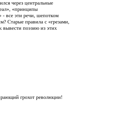
лся через центральные
деал», «принципы
 - все эти речи, шепотком
им? Старые правила с «грезами,
к вывести поэзию из этих
ирающий грохот революции!