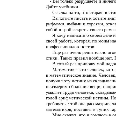
- Вы только разрушаете и ничего 
Дайте учебники!
Ссылка на то, что старая поэтик
Вы хотите писать и хотите знать
рифмами, ямбами и хореями, отказ
собой в гроб секреты своего ремес
Я хочу написать о своем деле не 
своей работе, которая, по моим н
профессионалов-поэтов.
Еще раз очень решительно оговар
стихи. Таких правил вообще нет. 
В сотый раз привожу мой надое
Математик – это человек, которы
в математическое знание. Человек
получил эту истину из складывани
неизмеримо большие вещи, наприме
умаляет труда человека, складыва
голой арифметической истины. Но
требовать, чтоб она рассматривал
математиков, поставит в тупик та
Мне скажут, что я ломлюсь в отк