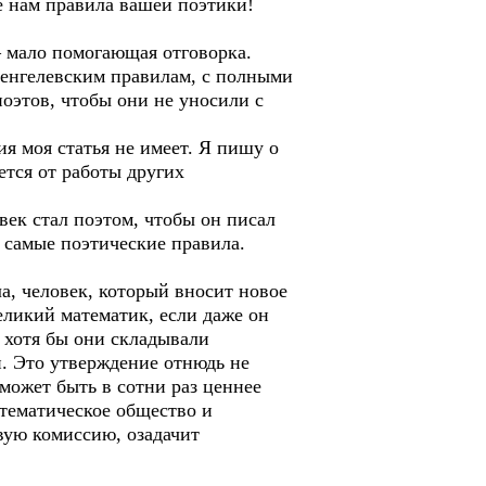
е нам правила вашей поэтики!
– мало помогающая отговорка.
шенгелевским правилам, с полными
оэтов, чтобы они не уносили с
я моя статья не имеет. Я пишу о
ется от работы других
ек стал поэтом, чтобы он писал
и самые поэтические правила.
а, человек, который вносит новое
еликий математик, если даже он
 хотя бы они складывали
и. Это утверждение отнюдь не
может быть в сотни раз ценнее
атематическое общество и
овую комиссию, озадачит