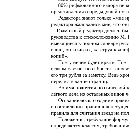
80% рифмованного вздора печата
представления о предыдущей поэзи
Редактора знают только «мне нрав
редактора жаловались мне, что они
Грамотный редактор должен был б
руководства к стихосложению М. 
имеющиеся в полном словаре русск
ваши, оплатив их, как труд квали
копий».
Поэту нечем будет крыть. Поэт и
всяком случае, поэт бросит занос
его три рубля за заметку. Ведь хр
перелистывание страниц.
Во имя поднятия поэтической ква
легкого дела из остальных видов ч
Оговариваюсь: создание правил – 
в составлении правил для несущ
правила для считания звезд на по
Положения, требующие формулиро
определяется классом, требовани