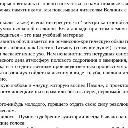
тарья прятались от нового искусства за памятниковые за
очая памятниками, мы показывали читателям Великих с 
лы также) всегда интересует, что’ внутри картонной 
умажных коней и слонов. Если лошади при этом немного
ходиться – это нам учебный материал.
исть обрушивается на романсово-критическую обывател
 они любили, как Онегин Татьяну (созвучие душе!), в том
ы ласкают ихнее ухо. Нам ненавистна эта нетрудная свист
еского дела атмосферу полового содрогания и замирания,
ика и что единственным производственным процессом яв
 поэзия-дух сойдет на лысину в виде голубя, павлина ил
но.
ю любовь и «науку, которую воспел Назон», с проектом 
нет» донецким шахтерам или бежать перед первомайски
го-нибудь молодого, горящего отдать свою силу революц
меслом.
лось. Шумное одобрение аудитории всегда бывало на на
кие голоса: