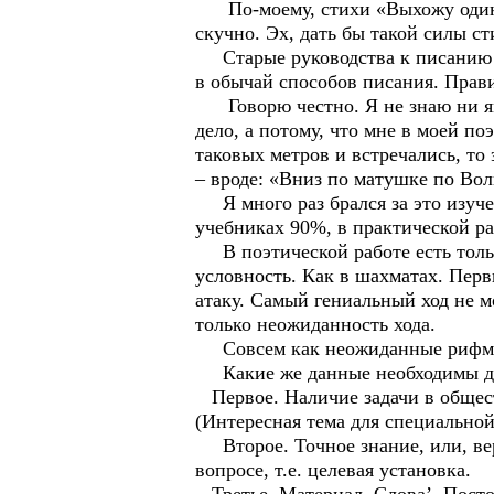
По-моему, стихи «Выхожу один я н
скучно. Эх, дать бы такой силы с
Старые руководства к писанию ст
в обычай способов писания. Прави
Говорю честно. Я не знаю ни ямбо
дело, а потому, что мне в моей п
таковых метров и встречались, то
– вроде: «Вниз по матушке по Вол
Я много раз брался за это изуче
учебниках 90%, в практической ра
В поэтической работе есть тольк
условность. Как в шахматах. Пер
атаку. Самый гениальный ход не 
только неожиданность хода.
Совсем как неожиданные рифмы
Какие же данные необходимы для
Первое. Наличие задачи в общест
(Интересная тема для специальной
Второе. Точное знание, или, вер
вопросе, т.е. целевая установка.