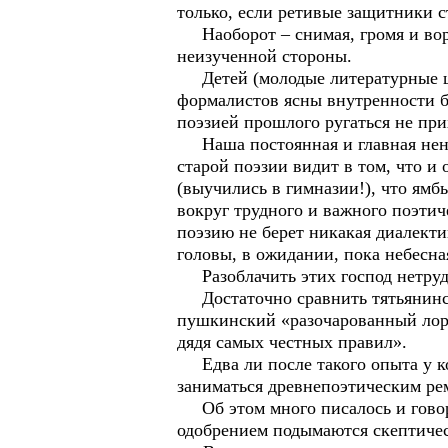
только, если ретивые защитники с
Наоборот – снимая, громя и вор
неизученной стороны.
Детей (молодые литературные шко
формалистов ясны внутренности б
поэзией прошлого ругаться не при
Наша постоянная и главная ненав
старой поэзии видит в том, что и
(выучились в гимназии!), что ямб
вокруг трудного и важного поэтич
поэзию не берет никакая диалект
головы, в ожидании, пока небесная
Разоблачить этих господ нетруд
Достаточно сравнить тятьянинску
пушкинский «разочарованный лор
дядя самых честных правил».
Едва ли после такого опыта у ко
заниматься древнепоэтическим ре
Об этом много писалось и говори
одобрением подымаются скептичес