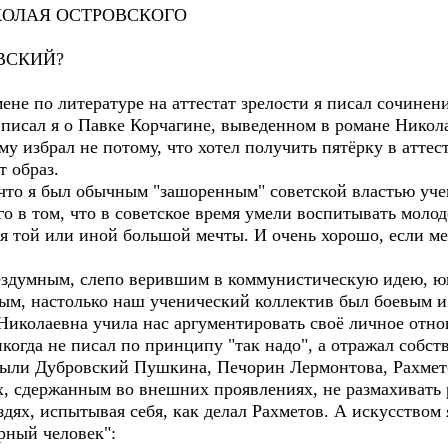
ОЛАЯ ОСТРОВСКОГО
СКИЙ?
по литературе на аттестат зрелости я писал сочинени
писал я о Павке Корчагине, выведенном в романе Никол
му избрал не потому, что хотел получить пятёрку в аттес
т образ.
то я был обычным "зашоренным" советской властью учен
го в том, что в советское время умели воспитывать молод
 той или иной большой мечты. И очень хорошо, если ме
думным, слепо верившим в коммунистическую идею, юн
ным, настолько наш ученический коллектив был боевым 
Николаевна учила нас аргументировать своё личное отн
когда не писал по принципу "так надо", а отражал собс
и Дубровский Пушкина, Печорин Лермонтова, Рахмето
, сдержанным во внешних проявлениях, не размахивать р
дях, испытывая себя, как делал Рахметов. А искусством 
рный человек":