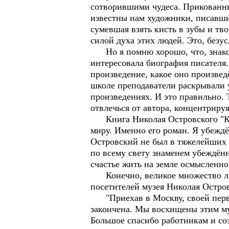
сотворившими чудеса. Прикованны
известны нам художники, писавшие
сумевшая взять кисть в зубы и тво
силой духа этих людей. Это, безус
Но я помню хорошо, что, знакомя
интересовала биография писателя.
произведение, какое оно произвед
школе преподаватели раскрывали у
произведениях. И это правильно. 
отвлечься от автора, концентриру
Книга Николая Островского "Как 
миру. Именно его роман. Я убеждё
Островский не был в тяжелейших у
по всему свету знаменем убеждён
счастье жить на земле осмысленно
Конечно, великое множество люд
посетителей музея Николая Остров
"Приехав в Москву, своей перво
закончена. Мы восхищены этим му
Большое спасибо работникам и со