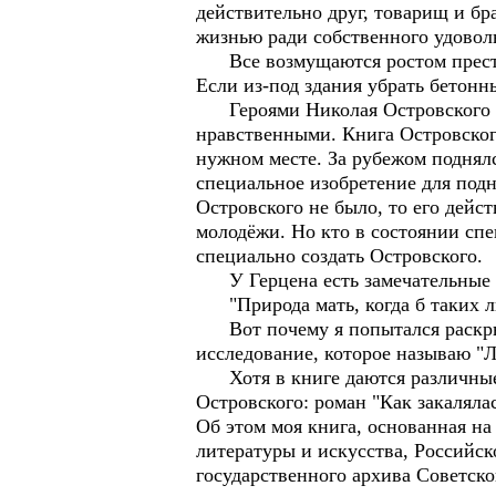
действительно друг, товарищ и бр
жизнью ради собственного удоволь
Все возмущаются ростом преступн
Если из-под здания убрать бетонн
Героями Николая Островского бы
нравственными. Книга Островског
нужном месте. За рубежом поднялс
специальное изобретение для подн
Островского не было, то его дейс
молодёжи. Но кто в состоянии сп
специально создать Островского.
У Герцена есть замечательные с
"Природа мать, когда б таких лю
Вот почему я попытался раскрыть
исследование, которое называю "Л
Хотя в книге даются различные 
Островского: роман "Как закаляла
Об этом моя книга, основанная на
литературы и искусства, Российск
государственного архива Советско