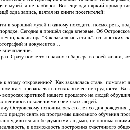
я в музей, а не наоборот. Вот ещё один яркий пример так
ещё одна запись, взятая из книги посетителей:
и в хороший музей и одному походить, посмотреть, под
орядке. Сегодня я пришёл сюда впервые. Об Островском
онечно, как автора "Как закалялась сталь", из коротких 
фотографий и документов…
 впечатление.
з. Сразу после того важного барьера в своей жизни, ко
 этому откровению? "Как закалялась сталь" помогает лю
 помогает преодолевать психологические трудности. Важна
то вопросах критикой нашего прошлого на людей обрушил
око ценилось поколениями советских людей.
 Островскому исполнилось сто лет со дня рождения. Д
могло придти снять из программы школьного обучения про
сделано удивительно бездумными людьми, не понимающими
аведливость, в возможность построения счастливого обще