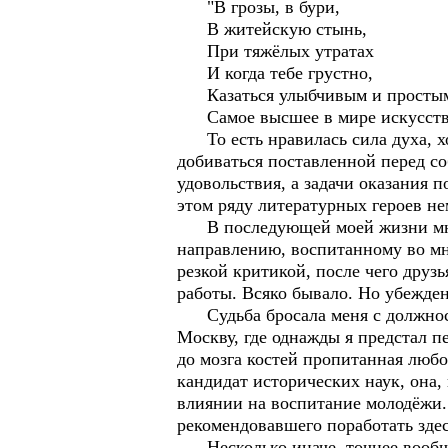
"В грозы, в бури,
В житейскую стынь,
При тяжёлых утратах
И когда тебе грустно,
Казаться улыбчивым и просты
Самое высшее в мире искусств
То есть нравилась сила духа, хо
добиваться поставленной перед со
удовольствия, а задачи оказания 
этом ряду литературных героев н
В последующей моей жизни мне пр
направлению, воспитанному во мн
резкой критикой, после чего друз
работы. Всяко бывало. Но убежден
Судьба бросала меня с должности
Москву, где однажды я предстал 
до мозга костей пропитанная люб
кандидат исторических наук, она, 
влиянии на воспитание молодёжи. 
рекомендовавшего поработать здес
Несколько иначе, точнее вообще 