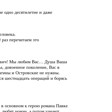
 одно десятилетие и даже
еловека.
раз перечитаем это
евич! Мы любим Вас… Душа Ваша
ы, довоенное поколение, Вас в
агины и Островские не нужны.
я шестнадцать операций и борясь
в основном к герою романа Павке
, любят роман, а потом узнают