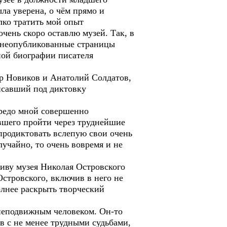
ла уверена, о чём прямо и
алко тратить мой опыт
чень скоро оставлю музей. Так, в
я неопубликованные страницы
нной биографии писателя
р Новиков и Анатолий Солдатов,
писавший под диктовку
ередо мной совершенно
вшего пройти через труднейшие
продиктовать вслепую свои очень
лучайно, то очень вовремя и не
иву музея Николая Островского
Островского, включив в него не
олнее раскрыть творческий
неподвижным человеком. Он-то
в с не менее трудными судьбами,