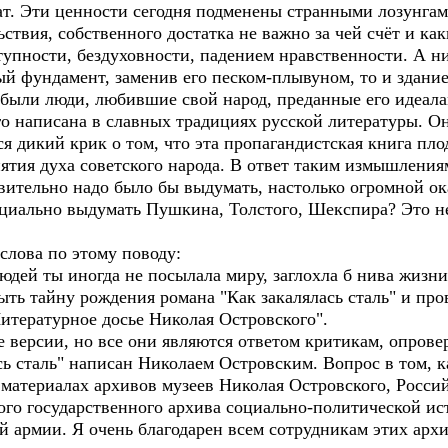
ат. Эти ценности сегодня подменены странными лозунгам
ствия, собственного достатка не важно за чей счёт и ка
ости, бездуховности, падением нравственности. А нич
ый фундамент, заменив его песком-плывуном, то и здание
ли люди, любившие свой народ, преданные его идеала
о написана в славных традициях русской литературы. Он
я дикий крик о том, что эта пропагандистская книга пло
ятия духа советского народа. В ответ таким измышлениям
твительно надо было бы выдумать, настолько огромной ок
ециально выдумать Пушкина, Толстого, Шекспира? Это 
лова по этому поводу:
дей ты иногда не посылала миру, заглохла б нива жизни
 тайну рождения романа "Как закалялась сталь" и пров
итературное досье Николая Островского".
версии, но все они являются ответом критикам, опрове
сь сталь" написан Николаем Островским. Вопрос в том, к
 материалах архивов музеев Николая Островского, Росси
ого государственного архива социально-политической ис
й армии. Я очень благодарен всем сотрудникам этих арх