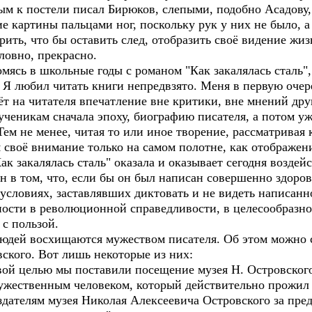
м к постели писал Бирюков, слепыми, подобно Асадову,
 картины пальцами ног, поскольку рук у них не было, а 
рить, что бы оставить след, отобразить своё видение жиз
ловно, прекрасно.
сь в школьные годы с романом "Как закалялась сталь", 
 Я любил читать книги непредвзято. Меня в первую очер
ёт на читателя впечатление вне критики, вне мнений друг
ченикам сначала эпоху, биографию писателя, а потом уж
Тем не менее, читая то или иное творение, рассматривая 
я своё внимание только на самом полотне, как отображен
закалялась сталь" оказала и оказывает сегодня воздей
н в том, что, если бы он был написан совершенно здоро
словиях, заставлявших диктовать и не видеть написанно
ности в революционной справедливости, в целесообразно
 с пользой.
ей восхищаются мужеством писателя. Об этом можно су
ского. Вот лишь некоторые из них:
й целью мы поставили посещение музея Н. Островского
жественным человеком, который действительно прожил ж
здателям музея Николая Алексеевича Островского за пр