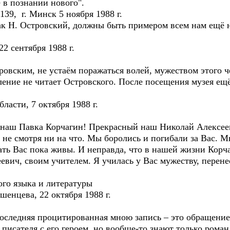
 в познании нового".
, г. Минск 5 ноября 1988 г.
Н. Островский, должны быть примером всем нам ещё не
 сентября 1988 г.
вским, не устаём поражаться волей, мужеством этого ч
ие не читает Островского. После посещения музея ещё 
асти, 7 октября 1988 г.
аш Павка Корчагин! Прекрасный наш Николай Алексе
, не смотря ни на что. Мы боролись и погибали за Вас. М
ть Вас пока живы. И неправда, что в нашей жизни Корч
ч, своим учителем. Я училась у Вас мужеству, перенес
о языка и литературы
цева, 22 октября 1988 г.
следняя процитированная мною запись – это обращение 
писателя с его героем, но вообще-то знают только роман