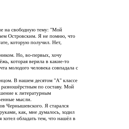
е на свободную тему: "Мой
аем Островским. Я не помню, что
тате, которую получил. Нет,
иком. Но, во-первых, хочу
ёжь, которая верила в какие-то
чта молодого человека совпадала с
цом. В нашем десятом "А" классе
и разношёрстным по составу. Мой
ошение к литературным
твенные мысли.
в Чернышевского. Я старался
уками, как, мне думалось, ходил
я хотел обладать тем, что нашёл в