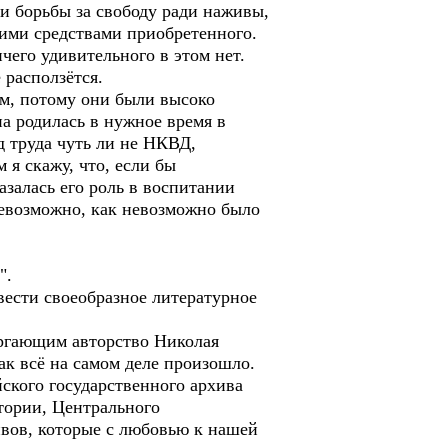
и борьбы за свободу ради наживы,
кими средствами приобретенного.
его удивительного в этом нет.
 расползётся.
м, потому они были высоко
а родилась в нужное время в
д труда чуть ли не НКВД,
 я скажу, что, если бы
азалась его роль в воспитании
невозможно, как невозможно было
".
ести своеобразное литературное
ргающим авторство Николая
ак всё на самом деле произошло.
йского государственного архива
тории, Центрального
ивов, которые с любовью к нашей