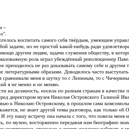
м –
о".
телось воспитать самого себя твёрдым, умеющим управл
бой задачи, но не простой какой-нибудь ради удовлетво
помощи другим людям, задачи служения обществу, в кото
емаловажную роль играл убеждённый революционер Паве
иходилось не раз доказывать самому себе и другим то,
е литературными образами. Доводилось часто выступать
ья сравнивали меня в шутку то с Лениным, то с Чичерины
ий я не менял и не меняю.
 на должность, носила по разным странам в качестве пе
перед директором музея Николая Островского Галиной Ив
овью к Николаю Островскому, в прошлом сама комсомоль
кажется, не знает другой темы разговора, как только об 
И эту нашу встречу она начала с того, что повела меня и
ь, по музею, восторженно передавая нам биографию зна
скептически, отнеслась к моему желанию работать в м