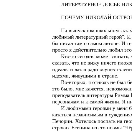
ЛИТЕРАТУРНОЕ ДОСЬЕ НИК
ПОЧЕМУ НИКОЛАЙ ОСТРОВ
На выпускном школьном экзамене 
любимый литературный герой". И 
бы писал там о самом авторе. И те
просто я действительно любил это
Кто-то сегодня может сказать, ч
сказать, что не вижу ничего плохо
идеалы и жила ради осуществления
идеями, живущими в стране.
Во-вторых, я отнюдь не был без
это было, мне кажется, невозмож
преподаватель литературы Римма 
персонажам и к самой жизни. Я ни
И любимыми героями у меня был
казаться независимым в суждениях
Печорин. Хотелось поспать на гвоз
строках Есенина из его поэмы "Чё