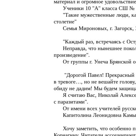
материал и огромное удовольствие
Ученики 10 "А" класса СШ № 139
"Такие мужественные люди, как 
столетие"
Семья Мироновых, г. Загорск, 22
"Каждый раз, встречаясь с Остро
Неправда, что нынешнее поколен
произведение".
От группы г. Унеча Брянской обл
"Дорогой Павел! Прекрасный н
в тревоге…, но не вешайте голову
обиду не дадим! Мы будем защища
Я считаю Вас, Николай Алексееви
с паразитами".
От имени всех учителей русског
Капитолина Леонидовна Камышен
Хочу заметить, что особенно по
Корчагину. Читатели ассоциируют 