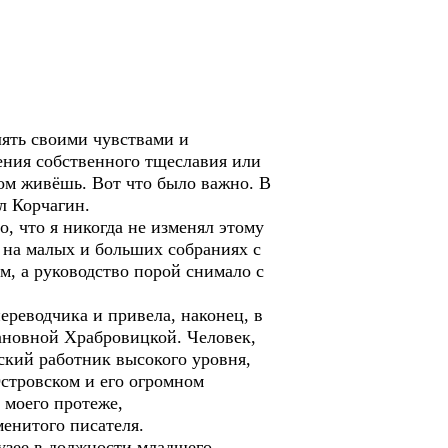
ять своими чувствами и
рения собственного тщеславия или
ром живёшь. Вот что было важно. В
л Корчагин.
 что я никогда не изменял этому
 на малых и больших собраниях с
м, а руководство порой снимало с
реводчика и привела, наконец, в
ановной Храбровицкой. Человек,
ский работник высокого уровня,
Островском и его огромном
 моего протеже,
менитого писателя.
узее в должности младшего