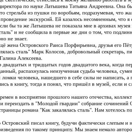
директора по науке Латышева Татьяна Андреевна. Она бы
 это стрельба из пушки по воробьям, подразумевая, что ж
проведение экскурсий. Ей казалось несомненным, что я о
если бы та же Латышева не показала мне в архивах музе
сталь" и не сообщила в первые же дни о том, что подли
но не знает.
 жена Островского Раиса Порфирьевна, друзья его Пёт
лялась сталь" Марк Колосов, добровольный секретарь, 
 Галина Алексеева.
двадцатых и тридцатых годов двадцатого века, когда п
анный, распахнулась неизученная судьба человека, суме
ломки человека, нашедшего в себе силы не написать, а 
сь в книгу, тогда я понял, что пришёл в музей, если и с
мен в восприятии прошлого нашего отечества, коллект
 и переиздать в "Молодой гвардии" собрание сочинений 
траницы романа "Как закалялась сталь". Нам хотелось п
 Островский писал книгу, будучи фактически слепым и 
оизведения по такому принципу. Мы знаем немало авторо