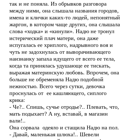
так и не поняла. Из обрывков разговора
между ними, она слышала названия городов,
имена и клички каких-то людей, непонятный
жаргон, в котором чаще других, она слышала
слова «ходка» и «кинули». Надю не тронул
истерический плач матери, она даже
испугалась ее хриплого, надрывного воя и
чуть не задохнулась от выворачивающего
наизнанку запаха идущего от всего ее тела,
когда та принялась удушающе ее тискать,
выражая материнскую любовь. Впрочем, она
больше не обременяла Надю подобной
нежностью. Всего через сутки, девочка
проснулась от ее кашляющего, сиплого
крика:
- Че?.. Спишь, сучье отродье?.. Плевать, что,
мать подыхает? А ну, вставай, в магазин
вали!..
Она сорвала одеяло и стащила Надю на пол.
- Давай, маленькая шлюха!.. Шевели