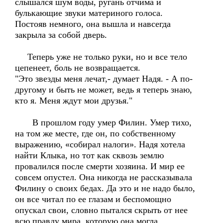
слышался шум воды, ругань отчима и
булькающие звуки материного голоса.
Постояв немного, она вышла и навсегда
закрыла за собой дверь.
Теперь уже не только руки, но и все тело
цепенеет, боль не возвращается.
"Это звезды меня лечат,- думает Надя. - А по-
другому и быть не может, ведь я теперь знаю,
кто я. Меня ждут мои друзья."
В прошлом году умер Филин. Умер тихо,
на том же месте, где он, по собственному
выражению, «собирал налоги». Надя хотела
найти Клыка, но тот как сквозь землю
провалился после смерти хозяина. И мир ее
совсем опустел. Она никогда не рассказывала
Филину о своих бедах. Да это и не надо было,
он все читал по ее глазам и беспомощно
опускал свои, словно пытался скрыть от нее
всю правду мира, которую она могла