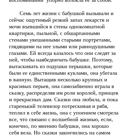
воспоминаний упорно волокла ее за собой.
Семь лет жизни с бабушкой вызывали и
сейчас ощутимый резкий запах лекарств и
мочи въевшийся в стены однокомнатной
квартирки, пыльной, с обшарпанными
стенами увешанными старыми портретами,
глядящими на нее злыми или равнодушными
глазами. Ей всегда казалось что они следят за
ней, чтобы наябедничать бабушке. Поэтому,
вытаскивать из подушки перышки, которые
были ее единственными куклами, она убегала
в ванную. Вытащив несколько крупных и
красивых перьев, она самозабвенно играла в
сказку, распределяя им роли королей, принцев
и прекрасных дам. Сказки она любила, и пока
старенький телевизор потрескивая и рябя,
теплил в себе жизнь, она с упоением смотрела
все, что связано с волшебной жизнью, если,
конечно, по мнению бабушки, она хорошо
себя вела. Но сказки закончились на самом