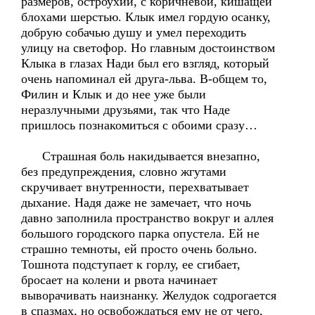
размеров, остроухий, с коричневой, кишащей
блохами шерстью. Клык имел гордую осанку,
добрую собачью душу и умел переходить
улицу на светофор. Но главным достоинством
Клыка в глазах Нади был его взгляд, который
очень напоминал ей друга-льва. В-общем то,
Филин и Клык и до нее уже были
неразлучными друзьями, так что Наде
пришлось познакомиться с обоими сразу…
Страшная боль накидывается внезапно,
без предупреждения, словно жгутами
скручивает внутренности, перехватывает
дыхание. Надя даже не замечает, что ночь
давно заполнила пространство вокруг и аллея
большого городского парка опустела. Ей не
страшно темноты, ей просто очень больно.
Тошнота подступает к горлу, ее сгибает,
бросает на колени и рвота начинает
выворачивать наизнанку. Желудок содрогается
в спазмах, но освобождаться ему не от чего,