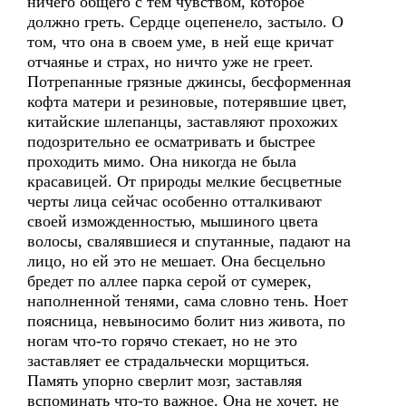
ничего общего с тем чувством, которое
должно греть. Сердце оцепенело, застыло. О
том, что она в своем уме, в ней еще кричат
отчаянье и страх, но ничто уже не греет.
Потрепанные грязные джинсы, бесформенная
кофта матери и резиновые, потерявшие цвет,
китайские шлепанцы, заставляют прохожих
подозрительно ее осматривать и быстрее
проходить мимо. Она никогда не была
красавицей. От природы мелкие бесцветные
черты лица сейчас особенно отталкивают
своей изможденностью, мышиного цвета
волосы, свалявшиеся и спутанные, падают на
лицо, но ей это не мешает. Она бесцельно
бредет по аллее парка серой от сумерек,
наполненной тенями, сама словно тень. Ноет
поясница, невыносимо болит низ живота, по
ногам что-то горячо стекает, но не это
заставляет ее страдальчески морщиться.
Память упорно сверлит мозг, заставляя
вспоминать что-то важное. Она не хочет, не