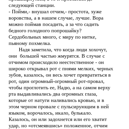
следующей станции.
- Пойми,- внушал отчим,- простота, хуже
воровства, а в нашем случае, лучше. Вора
можно поймав посадить, а за что садить
бедного голодного попрошайку?
Сердобольных много, с миру по нитке,
пьяному похмелка.
Надя заметила, что когда люди хохочут,
они большей частью жмурятся. В случае с
отчимом происходило неестественное - он
широко открывал рот с пнями мелких, черных
зубов, казалось, он весь хочет превратиться в
рот, один огромный-огромный рот-провал,
чтобы проглотить ее, Надю, а на самом верху
рта выдавливались два огромных глаза,
которые от натуги наливались кровью, и в
этом черном провале с пульсирующим в ней
языком, ворочалось, икало, булькало.
Казалось, он или задохнется или его хватит
удар, но «отсмеявшись» положенное, отчим