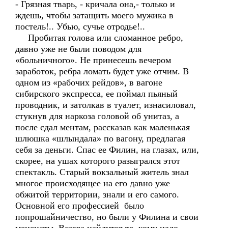
- Грязная тварь, - кричала она,- только и
ждешь, чтобы затащить моего мужика в
постель!.. Убью, сучье отродье!..
Пробитая голова или сломанное ребро,
давно уже не были поводом для
«больничного». Не принесешь вечером
заработок, ребра ломать будет уже отчим. В
одном из «рабочих рейдов», в вагоне
сибирского экспресса, ее поймал пьяный
проводник, и затолкав в туалет, изнасиловал,
стукнув для наркоза головой об унитаз, а
после сдал ментам, рассказав как маленькая
шлюшка «шлындала» по вагону, предлагая
себя за деньги. Спас ее Филин, на глазах, или,
скорее, на ушах которого разыгрался этот
спектакль. Старый вокзальный житель знал
многое происходящее на его давно уже
обжитой территории, знали и его самого.
Основной его профессией было
попрошайничество, но были у Филина и свои