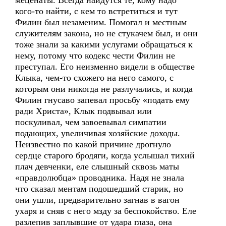
меценаты. Всегда найдутся те, кому надо
кого-то найти, с кем то встретиться и тут
Филин был незаменим. Помогал и местным
служителям закона, но не стукачем был, и они
тоже знали за какими услугами обращаться к
нему, потому что кодекс чести Филин не
преступал. Его неизменно видели в обществе
Клыка, чем-то схожего на него самого, с
которым они никогда не разлучались, и когда
Филин гнусаво запевал просьбу «подать ему
ради Христа», Клык подвывал или
поскуливал, чем завоевывал симпатии
подающих, увеличивая хозяйские доходы.
Неизвестно по какой причине дрогнуло
сердце старого бродяги, когда услышал тихий
плач девченки, еле слышный сквозь маты
«правдолюбца» проводника. Надя не знала
что сказал ментам подошедший старик, но
они ушли, предварительно загнав в вагон
ухаря и сняв с него мзду за беспокойство. Еле
разлепив заплывшие от удара глаза, она