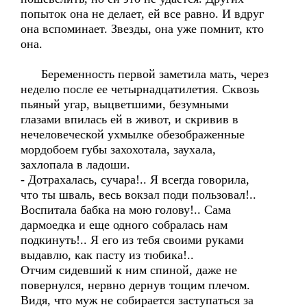
попыток она не делает, ей все равно. И вдруг
она вспоминает. Звезды, она уже помнит, кто
она.
Беременность первой заметила мать, через
неделю после ее четырнадцатилетия. Сквозь
пьяный угар, выцветшими, безумными
глазами впилась ей в живот, и скривив в
нечеловеческой ухмылке обезображенные
мордобоем губы захохотала, заухала,
захлопала в ладоши.
- Дотрахалась, сучара!.. Я всегда говорила,
что ты шваль, весь вокзал поди пользовал!..
Воспитала бабка на мою голову!.. Сама
дармоедка и еще одного собралась нам
подкинуть!.. Я его из тебя своими руками
выдавлю, как пасту из тюбика!..
Отчим сидевший к ним спиной, даже не
повернулся, нервно дернув тощим плечом.
Видя, что муж не собирается заступаться за