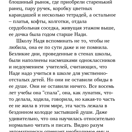
блошиный рынок, где приобрели старенький
ранец, пару ручек, коробку цветных
карандашей и несколько тетрадей, а остальное
– платья, кофты, колготки, отдала
сердобольная соседка, живущая этажом выше,
ее дочка была годом старше Нади.
Школу Надя вспоминать не то, чтобы не
любила, она ее по сути даже и не помнила.
Безликие дни, проведенные в стенах школы,
были наполнены насмешками одноклассников
и недоумением учителей, считающих, что
Наде надо учиться в школе для умственно-
отсталых детей. Но они не оставили обиды в
ее душе. Они не оставили ничего. Все восемь
лет учебы она "спала", она, как лунатик, что-
то делала, ходила, говорила, но какая-то часть
ее не жила в этом мире, эта часть лежала в
бездонном колодце застывшей души. Даже
удивительно, что она научилась относительно
нормально читать и писать. Видно разум
автоматически отмечает необходимое ему и