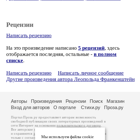
Рецензии
Написать рецензию
На это произведение написано
5 рецензий
, здесь
отображается последняя, остальные -
в полном
списке
.
Написать рецензию
Написать личное сообщение
Другие произведения автора Леопольда Франкенштейн
Авторы
Произведения
Рецензии
Поиск
Магазин
Вход для авторов
О портале
Стихи.ру
Проза.ру
Портал Проза.ру предоставляет авторам возможность
свободной публикации своих литературных произведений в
сети Интернет на основании
пользовательского договора
.
Все авторские права на произведения принадлежат авторам
и охраняются
законом
. Перепечатка произведений возможна
Мы используем файлы cookie
только с согласия его автора, к которому вы можете