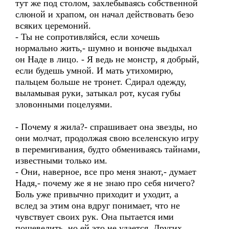
тут же под столом, захлебываясь собственной
слюной и храпом, он начал действовать безо
всяких церемоний.
- Ты не сопротивляйся, если хочешь
нормально жить,- шумно и вонюче выдыхал
он Наде в лицо. - Я ведь не монстр, я добрый,
если будешь умной. И мать утихомирю,
пальцем больше не тронет. Сдирал одежду,
выламывая руки, затыкал рот, кусая губы
зловонными поцелуями.
- Почему я жила?- спрашивает она звезды, но
они молчат, продолжая свою вселенскую игру
в перемигивания, будто обмениваясь тайнами,
известными только им.
- Они, наверное, все про меня знают,- думает
Надя,- почему же я не знаю про себя ничего?
Боль уже привычно приходит и уходит, а
вслед за этим она вдруг понимает, что не
чувствует своих рук. Она пытается ими
пошевелить, но ей это не удается. Других