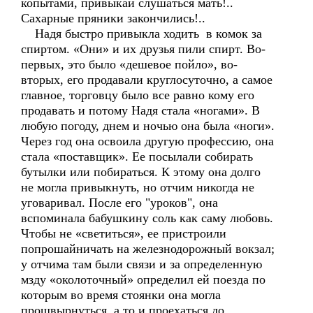
копытами, привыкай слушаться мать!..
Сахарные пряники закончились!..
Надя быстро привыкла ходить в комок за
спиртом. «Они» и их друзья пили спирт. Во-
первых, это было «дешевое пойло», во-
вторых, его продавали круглосуточно, а самое
главное, торговцу было все равно кому его
продавать и потому Надя стала «ногами». В
любую погоду, днем и ночью она была «ноги».
Через год она освоила другую профессию, она
стала «поставщик». Ее посылали собирать
бутылки или побираться. К этому она долго
не могла привыкнуть, но отчим никогда не
уговаривал. После его "уроков", она
вспоминала бабушкину соль как саму любовь.
Чтобы не «светиться», ее пристроили
попрошайничать на железнодорожный вокзал;
у отчима там были связи и за определенную
мзду «околоточный» определил ей поезда по
которым во время стоянки она могла
прошвырнуться, а то и проехаться до