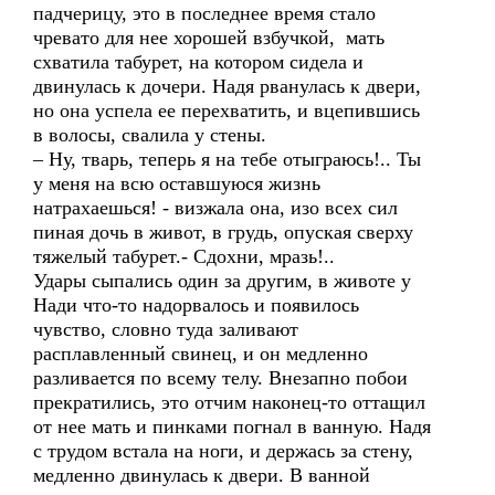
падчерицу, это в последнее время стало
чревато для нее хорошей взбучкой, мать
схватила табурет, на котором сидела и
двинулась к дочери. Надя рванулась к двери,
но она успела ее перехватить, и вцепившись
в волосы, свалила у стены.
– Ну, тварь, теперь я на тебе отыграюсь!.. Ты
у меня на всю оставшуюся жизнь
натрахаешься! - визжала она, изо всех сил
пиная дочь в живот, в грудь, опуская сверху
тяжелый табурет.- Сдохни, мразь!..
Удары сыпались один за другим, в животе у
Нади что-то надорвалось и появилось
чувство, словно туда заливают
расплавленный свинец, и он медленно
разливается по всему телу. Внезапно побои
прекратились, это отчим наконец-то оттащил
от нее мать и пинками погнал в ванную. Надя
с трудом встала на ноги, и держась за стену,
медленно двинулась к двери. В ванной