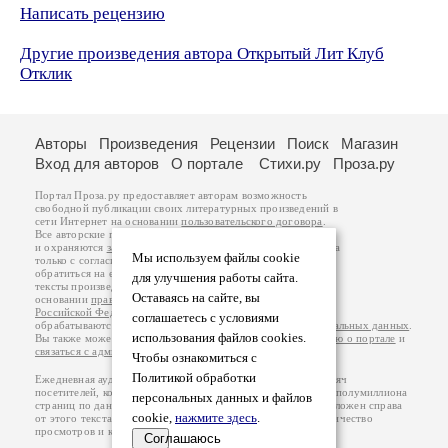
Написать рецензию
Другие произведения автора Открытый Лит Клуб
Отклик
Авторы
Произведения
Рецензии
Поиск
Магазин
Вход для авторов
О портале
Стихи.ру
Проза.ру
Портал Проза.ру предоставляет авторам возможность
свободной публикации своих литературных произведений в
сети Интернет на основании
пользовательского договора
.
Все авторские права на произведения принадлежат авторам
и охраняются
законом
. Перепечатка произведений возможна
Мы используем файлы cookie
только с согласия его автора, к которому вы можете
обратиться на его авторской странице. Ответственность за
для улучшения работы сайта.
тексты произведений авторы несут самостоятельно на
Оставаясь на сайте, вы
основании
правил публикации
и
законодательства
Российской Федерации
. Данные пользователей
соглашаетесь с условиями
обрабатываются на основании
Политики обработки персональных данных
.
использования файлов cookies.
Вы также можете посмотреть более подробную
информацию о портале
и
связаться с администрацией
.
Чтобы ознакомиться с
Политикой обработки
Ежедневная аудитория портала Проза.ру – порядка 100 тысяч
посетителей, которые в общей сумме просматривают более полумиллиона
персональных данных и файлов
страниц по данным счетчика посещаемости, который расположен справа
cookie,
нажмите здесь
.
от этого текста. В каждой графе указано по две цифры: количество
просмотров и количество посетителей.
Соглашаюсь