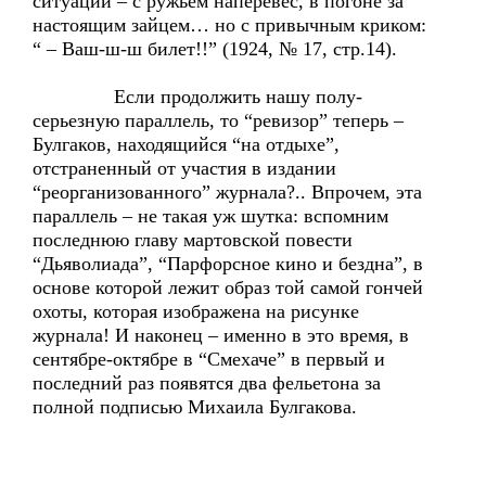
ситуации – с ружьем наперевес, в погоне за
настоящим зайцем… но с привычным криком:
“ – Ваш-ш-ш билет!!” (1924, № 17, стр.14).
Если продолжить нашу полу-
серьезную параллель, то “ревизор” теперь –
Булгаков, находящийся “на отдыхе”,
отстраненный от участия в издании
“реорганизованного” журнала?.. Впрочем, эта
параллель – не такая уж шутка: вспомним
последнюю главу мартовской повести
“Дьяволиада”, “Парфорсное кино и бездна”, в
основе которой лежит образ той самой гончей
охоты, которая изображена на рисунке
журнала! И наконец – именно в это время, в
сентябре-октябре в “Смехаче” в первый и
последний раз появятся два фельетона за
полной подписью Михаила Булгакова.