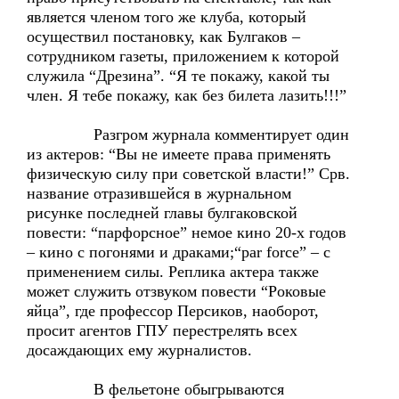
является членом того же клуба, который
осуществил постановку, как Булгаков –
сотрудником газеты, приложением к которой
служила “Дрезина”. “Я те покажу, какой ты
член. Я тебе покажу, как без билета лазить!!!”
Разгром журнала комментирует один
из актеров: “Вы не имеете права применять
физическую силу при советской власти!” Срв.
название отразившейся в журнальном
рисунке последней главы булгаковской
повести: “парфорсное” немое кино 20-х годов
– кино с погонями и драками;“par force” – с
применением силы. Реплика актера также
может служить отзвуком повести “Роковые
яйца”, где профессор Персиков, наоборот,
просит агентов ГПУ перестрелять всех
досаждающих ему журналистов.
В фельетоне обыгрываются