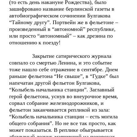
(то есть день накануне Рождества), было
зашифровано название берлинской газеты в
автобиографическом сочинении Булгакова
“Тайному другу”. Портвейн же в фельетоне –
произведенный в “автономной” республике,
или просто “автономный” – как дрезина по
отношению к поезду!
Закрытие сатирического журнала
совпало со смертью Ленина, и это событие
тоже нашло себе отражение в сентябре. Днем
раньше фельетона “Не свыше”, в “Гудке” был
напечатан другой фельетон Булгакова,
“Колыбель начальника станции”. Заглавный
герой фельетона, уснув во внеурочное время,
сорвал собрание железнодорожников, и
фельетон заканчивается репликой из зала:
“Колыбель начальника станции – есть могила
общего собрания”. Но не все так просто, как
может показаться. В реплике обыгрывается
абсурдный лозунг, маячивший на похоронах