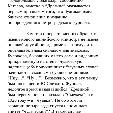
“головоломки”. Благодаря сообщению
Катаева, заметка в “Дрезине” оказывается
первым признаком того, что Булгаков имел
близкое отношение к изданию
новорожденного петроградского журнала.
Заметка о переставленных буквах в
имени нового английского министра не имела
никакой другой цели, кроме как послужить
опознавательным сигналом для знакомых
Булгакова, бывавших у него дома и видевших
прикрепленную на стене “чудаческую
надпись” (оба получившихся “заумных слова”
начинаются сходными буквосочетаниями:
“Ниу…”, “Ну…”). Возможно, что в эту тайну
был посвящен и Ю.Слезкин. Журнал,
недолгое время называвшийся “Дрезиной”,
был переименован сначала в “Смехача”, а в
1928 году – в “Чудака”. Не об этом ли
заглавии четыре года спустя напоминает
эпитет “чудаческий”? В таком случае