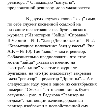
ревизор…” С помощью “капусты”,
предложенной ревизору, дело улаживается.
В других случаях слово “заяц” само
по себе служит косвенной ссылкой на
название несостоявшегося булгаковского
журнала (“Из истории “Зайца” /Справка/”.
В.Черний – № 1; “Заяц /Две поездки/” – № 2;
“Безвыходное положение: Заяц у кассы”. Рис.
А.Р. – № 10). Где “заяц” – там и ревизор.
Соблазнительно предположить, что этот
мотив “зайца” указывал именно на
“контрабандное” участие в журнале
Булгакова, на что (по знакомству) закрывал
глаза “ревизор” – редактор “Дрезины”… А в
следующем году, уже в одном из сентябрьских
номеров “Смехача”, это слово вновь будет
озвучено – рис. А.Радакова “Ревизор на
отдыхе”: настоящий железнодорожный
ревизор изображен в несвойственной ему