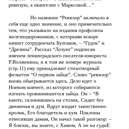
ревизую, а евангелие с Марксовой…”
Но название “Ревизор” включало в
себя еще одно значение, и оно примечательно
тем, что указывало на издания профсоюза
железнодорожников, с которыми вскоре
начнет сотрудничать Булгаков, – “Гудок” и
“Дрезина”. Рассказ “Лозунг” подписан
именем ленинградского писателя-юмориста
Р.Волженина, и в том же номере журнала
(стр.11) ему принадлежит стихотворный
фельетон “О первом зайце”. Слово “ревизор”
вновь обыгрывается здесь. Дело идет о
Ноевом ковчеге, из которого собираются
изгнать провинившегося зайца. Он – “В
каюте, склонившись на столик, Сидит без
движенья и дум. Вдруг входит таинственно
кролик, Его благодетель и кум. Поклоны
отвесивши дамам, Он начал такой разговор: –
Я близок, вы знаете, с Хамом, А он на суднЕ