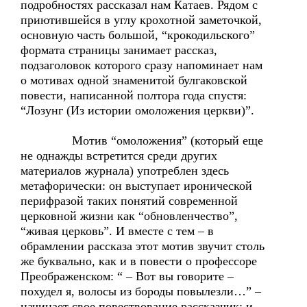
подробностях рассказал нам Катаев. Рядом с
приютившейся в углу крохотной заметочкой,
основную часть большой, “крокодильского”
формата страницы занимает рассказ,
подзаголовок которого сразу напоминает нам
о мотивах одной знаменитой булгаковской
повести, написанной полтора года спустя:
“Лозунг (Из истории омоложения церкви)”.
Мотив “омоложения” (который еще
не однажды встретится среди других
материалов журнала) употреблен здесь
метафорически: он выступает иронической
перифразой таких понятий современной
церковной жизни как “обновленчество”,
“живая церковь”. И вместе с тем – в
обрамлении рассказа этот мотив звучит столь
же буквально, как и в повести о профессоре
Преображенском: “ – Вот вы говорите –
похудел я, волосы из бороды повылезли…” –
начинает свое повествование рассказчик; и