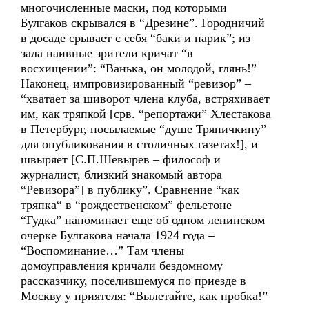
многочисленные маски, под которыми
Булгаков скрывался в “Дрезине”. Городничий
в досаде срывает с себя “баки и парик”; из
зала наивные зрители кричат “в
восхищении”: “Ванька, он молодой, глянь!”
Наконец, импровизированный “ревизор” –
“хватает за шиворот члена клуба, встряхивает
им, как тряпкой [срв. “репортажи” Хлестакова
в Петербург, посылаемые “душе Тряпичкину”
для опубликования в столичных газетах!], и
швыряет [С.П.Шевырев – философ и
журналист, близкий знакомый автора
“Ревизора”] в публику”. Сравнение “как
тряпка“ в “рождественском” фельетоне
“Гудка” напоминает еще об одном ленинском
очерке Булгакова начала 1924 года –
“Воспоминание…” Там члены
домоуправления кричали бездомному
рассказчику, поселившемуся по приезде в
Москву у приятеля: “Вылетайте, как пробка!”