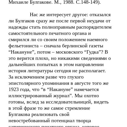
Михаиле Булгакове. М., 1988. С.148-149).
Нас же интересует другое: отказался
ли Булгаков сразу же после первой неудачи от
надежды стать полноправным распорядителем
самостоятельного печатного органа и
смирился ли со своим положением наемного
фельетониста – сначала берлинской газеты
“Накануне”, потом – московского “Гудка”? В
это верится плохо, но никакими сведениями о
дальнейших попытках в этом направлении
история литературы сегодня не располагает.
За исключением разве что глухого
эпистолярного упоминания в августе того же
1923 года, что “в “Накануне” намечается
иллюстрированный журнал”. Мы охотно
готовы, вслед за исследовательницей, видеть
в этой фразе то же самое стремление
Булгакова реализовать свой
невостребованный потенциал творца
сатирического печатного органа, которое