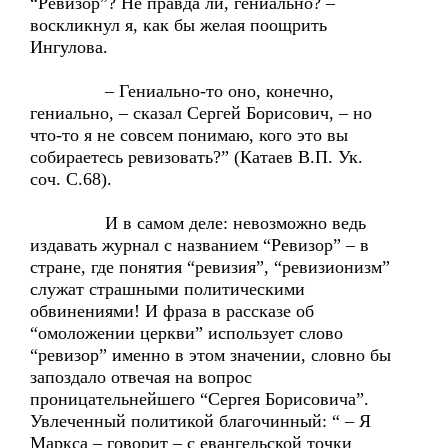
“Ревизор”? Не правда ли, гениально? –
воскликнул я, как бы желая поощрить
Ингулова.
– Гениально-то оно, конечно,
гениально, – сказал Сергей Борисович, – но
что-то я не совсем понимаю, кого это вы
собираетесь ревизовать?” (Катаев В.П. Ук.
соч. С.68).
И в самом деле: невозможно ведь
издавать журнал с названием “Ревизор” – в
стране, где понятия “ревизия”, “ревизионизм”
служат страшными политическими
обвинениями! И фраза в рассказе об
“омоложении церкви” использует слово
“ревизор” именно в этом значении, словно бы
запоздало отвечая на вопрос
проницательнейшего “Сергея Борисовича”.
Увлеченный политикой благочинный: “ – Я
Маркса – говорит – с евангельской точки