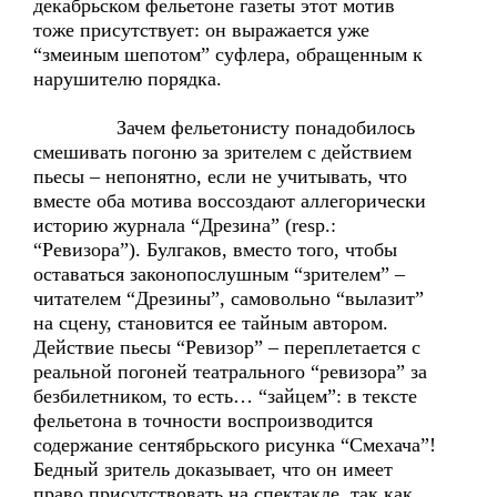
декабрьском фельетоне газеты этот мотив
тоже присутствует: он выражается уже
“змеиным шепотом” суфлера, обращенным к
нарушителю порядка.
Зачем фельетонисту понадобилось
смешивать погоню за зрителем с действием
пьесы – непонятно, если не учитывать, что
вместе оба мотива воссоздают аллегорически
историю журнала “Дрезина” (resp.:
“Ревизора”). Булгаков, вместо того, чтобы
оставаться законопослушным “зрителем” –
читателем “Дрезины”, самовольно “вылазит”
на сцену, становится ее тайным автором.
Действие пьесы “Ревизор” – переплетается с
реальной погоней театрального “ревизора” за
безбилетником, то есть… “зайцем”: в тексте
фельетона в точности воспроизводится
содержание сентябрьского рисунка “Смехача”!
Бедный зритель доказывает, что он имеет
право присутствовать на спектакле, так как