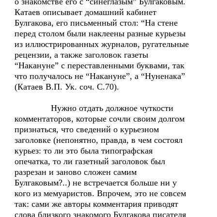
о знакомстве его с “синеглазым” Булгаковым.
Катаев описывает домашний кабинет
Булгакова, его письменный стол: “На стене
перед столом были наклеены разные курьезы
из иллюстрированных журналов, ругательные
рецензии, а также заголовок газеты
“Накануне” с переставленными буквами, так
что получалось не “Накануне”, а “Нуненака”
(Катаев В.П. Ук. соч. С.70).
Нужно отдать должное чуткости
комментаторов, которые сочли своим долгом
признаться, что сведений о курьезном
заголовке (непонятно, правда, в чем состоял
курьез: то ли это была типографская
опечатка, то ли газетный заголовок был
разрезан и заново сложен самим
Булгаковым?..) не встречается больше ни у
кого из мемуаристов. Впрочем, это не совсем
так: сами же авторы комментария приводят
слова близкого знакомого Булгакова писателя