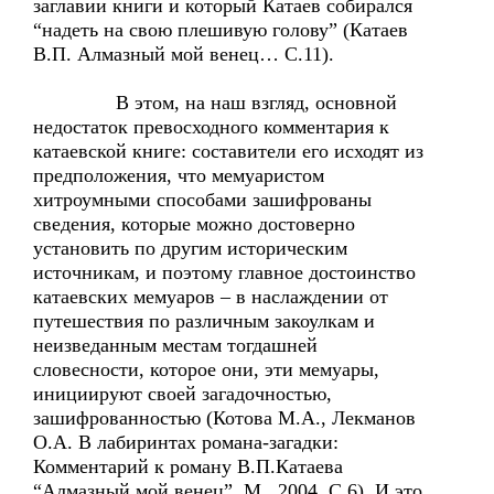
заглавии книги и который Катаев собирался
“надеть на свою плешивую голову” (Катаев
В.П. Алмазный мой венец… С.11).
В этом, на наш взгляд, основной
недостаток превосходного комментария к
катаевской книге: составители его исходят из
предположения, что мемуаристом
хитроумными способами зашифрованы
сведения, которые можно достоверно
установить по другим историческим
источникам, и поэтому главное достоинство
катаевских мемуаров – в наслаждении от
путешествия по различным закоулкам и
неизведанным местам тогдашней
словесности, которое они, эти мемуары,
инициируют своей загадочностью,
зашифрованностью (Котова М.А., Лекманов
О.А. В лабиринтах романа-загадки:
Комментарий к роману В.П.Катаева
“Алмазный мой венец”. М., 2004. С.6). И это