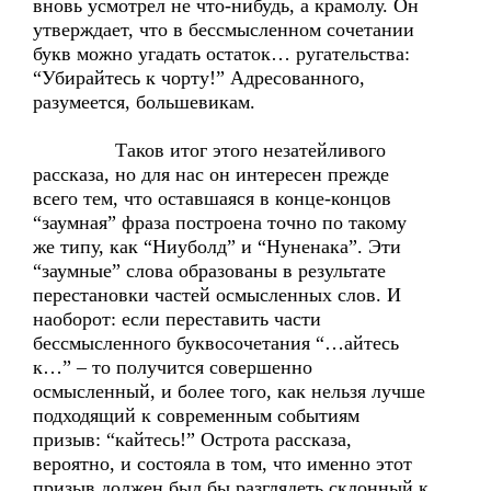
вновь усмотрел не что-нибудь, а крамолу. Он
утверждает, что в бессмысленном сочетании
букв можно угадать остаток… ругательства:
“Убирайтесь к чорту!” Адресованного,
разумеется, большевикам.
Таков итог этого незатейливого
рассказа, но для нас он интересен прежде
всего тем, что оставшаяся в конце-концов
“заумная” фраза построена точно по такому
же типу, как “Ниуболд” и “Нуненака”. Эти
“заумные” слова образованы в результате
перестановки частей осмысленных слов. И
наоборот: если переставить части
бессмысленного буквосочетания “…айтесь
к…” – то получится совершенно
осмысленный, и более того, как нельзя лучше
подходящий к современным событиям
призыв: “кайтесь!” Острота рассказа,
вероятно, и состояла в том, что именно этот
призыв должен был бы разглядеть склонный к