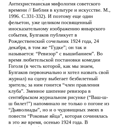
Антихристианская мифология советского
времени // Библия в культуре и искусстве. М.,
1996. С.331-332). И поэтому еще один
фельетон, уже целиком посвященный
иносказательному изображению январского
события, Булгаков публикует в
Рождественский сочельник 1924 года, 24
декабря, в том же “Гудке”; он так и
называется: “Ревизор” с вышибанием”. Во
время любительской постановки комедии
Гоголя (в честь которой, как мы знаем,
Булгаков первоначально и хотел назвать свой
журнал) на сцену выбегает безбилетный
зритель; за ним гонится “член правления
клуба”. Змеиное шипение ревизора в
сентябрьском журнальном рисунке (“Ваш-ш-
ш билет!”) напоминало не только о погоне из
“Дьяволиады”, но и о чудовищных змеях в
повести “Роковые яйца”, которая сочинялась
в это же время, осенью 1924 года. В