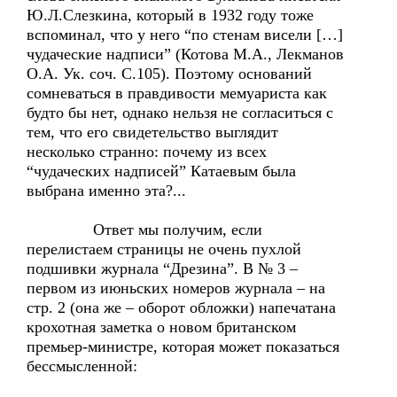
Ю.Л.Слезкина, который в 1932 году тоже
вспоминал, что у него “по стенам висели […]
чудаческие надписи” (Котова М.А., Лекманов
О.А. Ук. соч. С.105). Поэтому оснований
сомневаться в правдивости мемуариста как
будто бы нет, однако нельзя не согласиться с
тем, что его свидетельство выглядит
несколько странно: почему из всех
“чудаческих надписей” Катаевым была
выбрана именно эта?...
Ответ мы получим, если
перелистаем страницы не очень пухлой
подшивки журнала “Дрезина”. В № 3 –
первом из июньских номеров журнала – на
стр. 2 (она же – оборот обложки) напечатана
крохотная заметка о новом британском
премьер-министре, которая может показаться
бессмысленной: