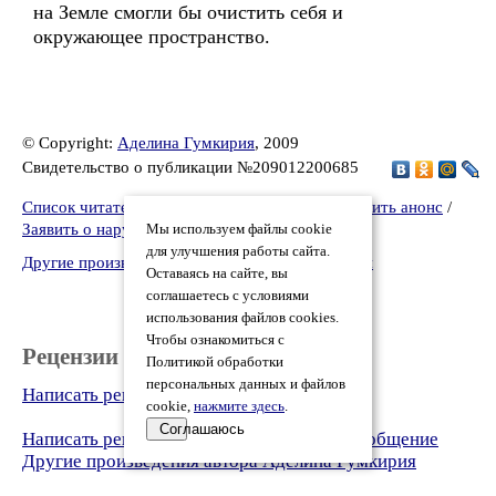
на Земле смогли бы очистить себя и
окружающее пространство.
© Copyright:
Аделина Гумкирия
, 2009
Свидетельство о публикации №209012200685
Список читателей
/
Версия для печати
/
Разместить анонс
/
Заявить о нарушении
Мы используем файлы cookie
для улучшения работы сайта.
Другие произведения автора Аделина Гумкирия
Оставаясь на сайте, вы
соглашаетесь с условиями
использования файлов cookies.
Чтобы ознакомиться с
Рецензии
Политикой обработки
персональных данных и файлов
Написать рецензию
cookie,
нажмите здесь
.
Соглашаюсь
Написать рецензию
Написать личное сообщение
Другие произведения автора Аделина Гумкирия