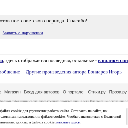
тов постсоветского периода. Спасибо!
Заявить о нарушении
ии
, здесь отображается последняя, остальные -
в полном спи
сообщение
Другие произведения автора Бондарев Игорь
к
Магазин
Вход для авторов
О портале
Стихи.ру
Проза.ру
ободной публикации своих литературных произведений в сети Интернет на основании
по
ся
законом
. Перепечатка произведений возможна только с согласия его автора, к котором
ры несут самостоятельно на основании
правил публикации
и
законодательства Российско
айлы cookie для улучшения работы сайта. Оставаясь на сайте, вы
ональных данных
. Вы также можете посмотреть более подробную
информацию о портал
условиями использования файлов cookies. Чтобы ознакомиться с Политикой
тысяч посетителей, которые в общей сумме просматривают более полумиллиона страниц 
ональных данных и файлов cookie,
нажмите здесь
.
афе указано по две цифры: количество просмотров и количество посетителей.