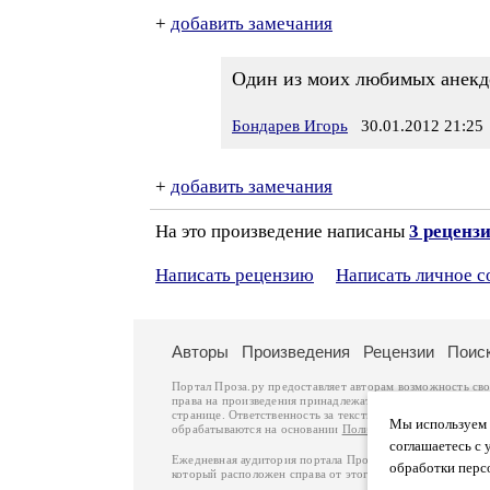
+
добавить замечания
Один из моих любимых анекдо
Бондарев Игорь
30.01.2012 21:25
+
добавить замечания
На это произведение написаны
3 реценз
Написать рецензию
Написать личное 
Авторы
Произведения
Рецензии
Поис
Портал Проза.ру предоставляет авторам возможность св
права на произведения принадлежат авторам и охраняют
странице. Ответственность за тексты произведений авто
Мы используем ф
обрабатываются на основании
Политики обработки перс
соглашаетесь с 
Ежедневная аудитория портала Проза.ру – порядка 100 
обработки перс
который расположен справа от этого текста. В каждой гр