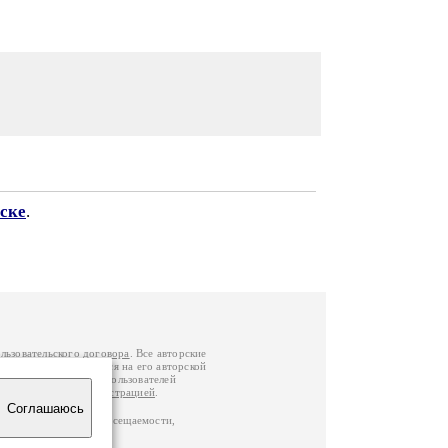
ске
.
льзовательского договора
. Все авторские
у вы можете обратиться на его авторской
й Федерации
. Данные пользователей
е
и
связаться с администрацией
.
Соглашаюсь
по данным счетчика посещаемости,