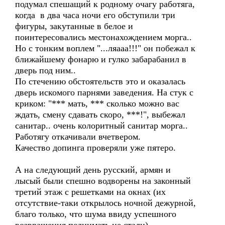
подумал спешащий к родному очагу работяга,
когда в два часа ночи его обступили три
фигуры, закутанные в белое и
поинтересовались местонахождением морга..
Но с тонким воплем "...ляааа!!!" он побежал к
ближайшему фонарю и гулко забарабанил в
дверь под ним..
По стечению обстоятельств это и оказалась
дверь искомого парнями заведения. На стук с
криком: "*** мать, *** сколько можно вас
ждать, смену сдавать скоро, ***!", выбежал
санитар.. очень колоритный санитар морга..
Работягу откачивали вчетвером.
Качество допинга проверяли уже пятеро.
А на следующий день русский, армян и
лысый были спешно водворены на законный
третий этаж с решетками на окнах (их
отсутствие-таки открылось ночной дежурной,
благо только, что шума ввиду успешного