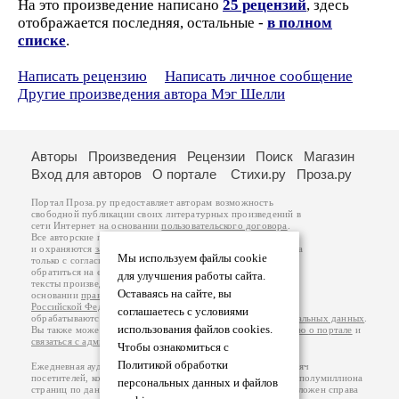
На это произведение написано
25 рецензий
, здесь
отображается последняя, остальные -
в полном
списке
.
Написать рецензию
Написать личное сообщение
Другие произведения автора Мэг Шелли
Авторы
Произведения
Рецензии
Поиск
Магазин
Вход для авторов
О портале
Стихи.ру
Проза.ру
Портал Проза.ру предоставляет авторам возможность
свободной публикации своих литературных произведений в
сети Интернет на основании
пользовательского договора
.
Все авторские права на произведения принадлежат авторам
и охраняются
законом
. Перепечатка произведений возможна
Мы используем файлы cookie
только с согласия его автора, к которому вы можете
обратиться на его авторской странице. Ответственность за
для улучшения работы сайта.
тексты произведений авторы несут самостоятельно на
Оставаясь на сайте, вы
основании
правил публикации
и
законодательства
Российской Федерации
. Данные пользователей
соглашаетесь с условиями
обрабатываются на основании
Политики обработки персональных данных
.
использования файлов cookies.
Вы также можете посмотреть более подробную
информацию о портале
и
связаться с администрацией
.
Чтобы ознакомиться с
Политикой обработки
Ежедневная аудитория портала Проза.ру – порядка 100 тысяч
посетителей, которые в общей сумме просматривают более полумиллиона
персональных данных и файлов
страниц по данным счетчика посещаемости, который расположен справа