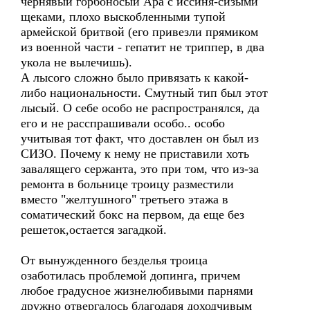
чернявый горбоносый Ара с иссиня-сизыми
щеками, плохо выскобленными тупой
армейской бритвой (его привезли прямиком
из военной части - гепатит не триппер, в два
укола не вылечишь).
А лысого сложно было привязать к какой-
либо национальности. Смутный тип был этот
лысый. О себе особо не распространялся, да
его и не расспрашивали особо.. особо
учитывая тот факт, что доставлен он был из
СИЗО. Почему к нему не приставили хоть
завалящего сержанта, это при том, что из-за
ремонта в больнице троицу разместили
вместо "желтушного" третьего этажа в
соматический бокс на первом, да еще без
решеток,остается загадкой.
От вынужденного безделья троица
озаботилась проблемой допинга, причем
любое градусное жизнелюбивыми парнями
дружно отвергалось благодаря доходчивым