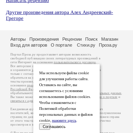
Написать рецензию
Другие произведения автора Алех Андреевский-
Грегоре
Авторы
Произведения
Рецензии
Поиск
Магазин
Вход для авторов
О портале
Стихи.ру
Проза.ру
Портал Проза.ру предоставляет авторам возможность
свободной публикации своих литературных произведений в
сети Интернет на основании
пользовательского договора
.
Все авторские права на произведения принадлежат авторам
и охраняются
законом
. Перепечатка произведений возможна
Мы используем файлы cookie
только с согласия его автора, к которому вы можете
обратиться на его авторской странице. Ответственность за
для улучшения работы сайта.
тексты произведений авторы несут самостоятельно на
Оставаясь на сайте, вы
основании
правил публикации
и
законодательства
Российской Федерации
. Данные пользователей
соглашаетесь с условиями
обрабатываются на основании
Политики обработки персональных данных
.
использования файлов cookies.
Вы также можете посмотреть более подробную
информацию о портале
и
связаться с администрацией
.
Чтобы ознакомиться с
Политикой обработки
Ежедневная аудитория портала Проза.ру – порядка 100 тысяч
посетителей, которые в общей сумме просматривают более полумиллиона
персональных данных и файлов
страниц по данным счетчика посещаемости, который расположен справа
cookie,
нажмите здесь
.
от этого текста. В каждой графе указано по две цифры: количество
просмотров и количество посетителей.
Соглашаюсь
© Все права принадлежат авторам, 2000-2026. Портал работает под