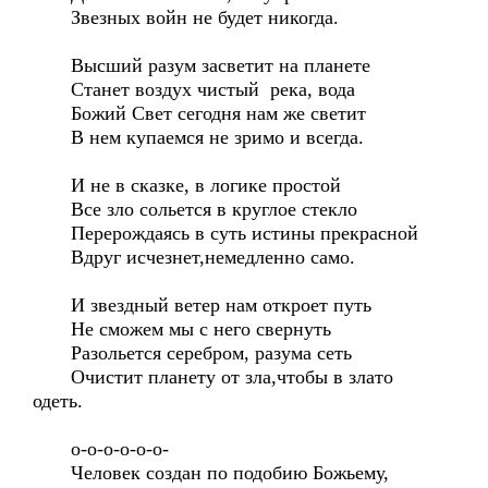
Звезных войн не будет никогда.
Высший разум засветит на планете
Станет воздух чистый река, вода
Божий Свет сегодня нам же светит
В нем купаемся не зримо и всегда.
И не в сказке, в логике простой
Все зло сольется в круглое стекло
Перерождаясь в суть истины прекрасной
Вдруг исчезнет,немедленно само.
И звездный ветер нам откроет путь
Не сможем мы с него свернуть
Разольется серебром, разума сеть
Очистит планету от зла,чтобы в злато
одеть.
о-о-о-о-о-о-
Человек создан по подобию Божьему,