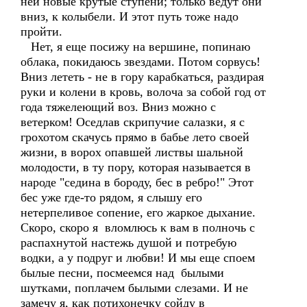
ней новые крутые ступени; только ведут они
вниз, к колыбели. И этот путь тоже надо
пройти.
Нет, я еще посижу на вершине, попинаю
облака, покидаюсь звездами. Потом сорвусь!
Вниз лететь - не в гору карабкаться, раздирая
руки и колени в кровь, волоча за собой год от
года тяжелеющий воз. Вниз можно с
ветерком! Оседлав скрипучие салазки, я с
грохотом скачусь прямо в бабье лето своей
жизни, в ворох опавшей листвы шальной
молодости, в ту пору, которая называется в
народе "седина в бороду, бес в ребро!" Этот
бес уже где-то рядом, я слышу его
нетерпеливое сопение, его жаркое дыхание.
Скоро, скоро я вломлюсь к вам в полночь с
распахнутой настежь душой и потребую
водки, а у подруг и любви! И мы еще споем
былые песни, посмеемся над былыми
шутками, поплачем былыми слезами. И не
замечу я, как потихонечку сойду в