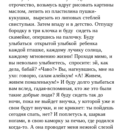
отрочество, возьмусь вдруг рисовать картины
маслом, лепить из пластилина пушки-
кукушки, вырезать из липовых стеблей
свистульки. Затем впаду и в детство. Отпущу
бородку в три клочка и буду сидеть на
скамейке, опершись на палочку. Буду
улыбаться открытой улыбкой ребенка
каждой пташке, каждому лучику солнца,
каждому мгновению жизни! Проходя мимо, и
вы невольно улыбнетесь, спросите: эй, как
дела, бабай? «Чаво?» Вы, нагнувшись, мне на
ухо: говорю, салам алейкум! «А! Живем,
живем помаленькум!» И буду долго улыбаться
вам вслед, гадая-вспоминая, кто же это были
такие добрые люди? Я буду сидеть так до
ночи, пока не выйдет внучка, у которой уже и
свои будут внучки, и не крикнет: ты пойдешь
сегодня спать, нет? И поплетусь я, шаркая
ногами, в свою каморку за печью, где родился
когда-то. А она проводит меня нежной слезой