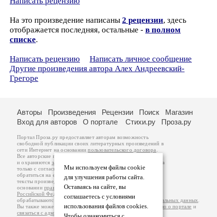
Написать рецензию
На это произведение написаны
2 рецензии
, здесь
отображается последняя, остальные -
в полном
списке
.
Написать рецензию
Написать личное сообщение
Другие произведения автора Алех Андреевский-
Грегоре
Авторы
Произведения
Рецензии
Поиск
Магазин
Вход для авторов
О портале
Стихи.ру
Проза.ру
Портал Проза.ру предоставляет авторам возможность
свободной публикации своих литературных произведений в
сети Интернет на основании
пользовательского договора
.
Все авторские права на произведения принадлежат авторам
и охраняются
законом
. Перепечатка произведений возможна
Мы используем файлы cookie
только с согласия его автора, к которому вы можете
обратиться на его авторской странице. Ответственность за
для улучшения работы сайта.
тексты произведений авторы несут самостоятельно на
Оставаясь на сайте, вы
основании
правил публикации
и
законодательства
Российской Федерации
. Данные пользователей
соглашаетесь с условиями
обрабатываются на основании
Политики обработки персональных данных
.
использования файлов cookies.
Вы также можете посмотреть более подробную
информацию о портале
и
связаться с администрацией
.
Чтобы ознакомиться с