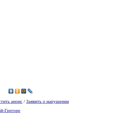
9
стить анонс
/
Заявить о нарушении
ий-Грегоре