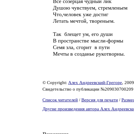
Все созерцая чудный лик
Душою чувствуем, стремленьем
Что,человек уже достиг
Летать мечтой, твореньем.
Так блещет ум, его души
В пространстве мысли-формы
Семя зла, сгорит в пути
Мечты в созданье рукотворны.
© Copyright:
Алех Андреевский-Грегоре
, 2009
Свидетельство о публикации №20903070020
Список читателей
/
Версия для печати
/
Разме
Другие произведения автора Алех Андреевск