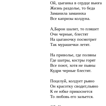
Ой, цыганка в сердце вьюга
Жизнь раздолье, то беда
Заманила заманюха
Все капризы колдуна.
А,Барон шалит, то пляшет
Очи черные, блестят
На цыганочку посмотрит
Так мурашечки летят.
На приволье, где поляны
Где шатры, костры горят
Все поют, хотя не пьяны
Кудри черные блестят.
Поцелуй, колдует рьяно
Он красотку сводит,пьяно
К ее юбке прикоснется
То любовь его зальется.