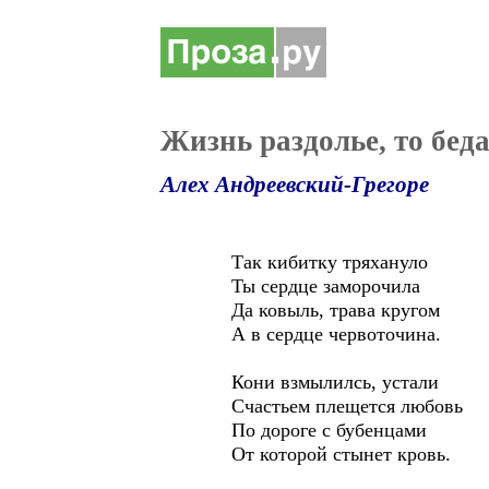
Жизнь раздолье, то бед
Алех Андреевский-Грегоре
Так кибитку тряхануло
Ты сердце заморочила
Да ковыль, трава кругом
А в сердце червоточина.
Кони взмылилсь, устали
Счастьем плещется любовь
По дороге с бубенцами
От которой стынет кровь.