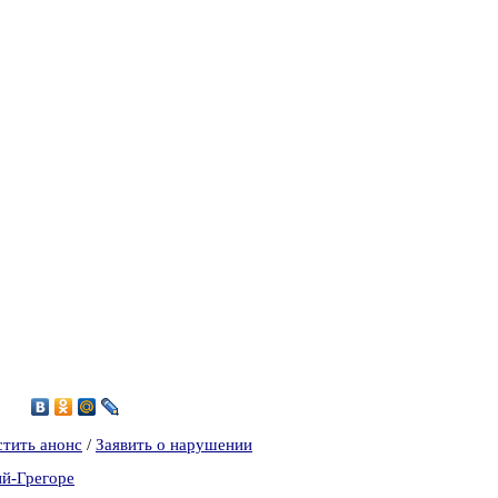
8
стить анонс
/
Заявить о нарушении
ий-Грегоре