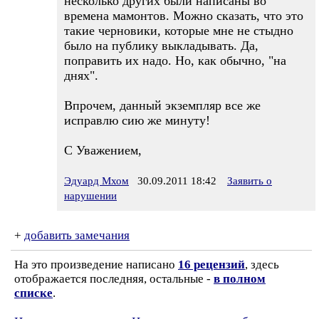
несколько других были написаны во
времена мамонтов. Можно сказать, что это
такие черновики, которые мне не стыдно
было на публику выкладывать. Да,
поправить их надо. Но, как обычно, "на
днях".
Впрочем, данный экземпляр все же
исправлю сию же минуту!
С Уважением,
Эдуард Мхом
30.09.2011 18:42
Заявить о
нарушении
+
добавить замечания
На это произведение написано
16 рецензий
, здесь
отображается последняя, остальные -
в полном
списке
.