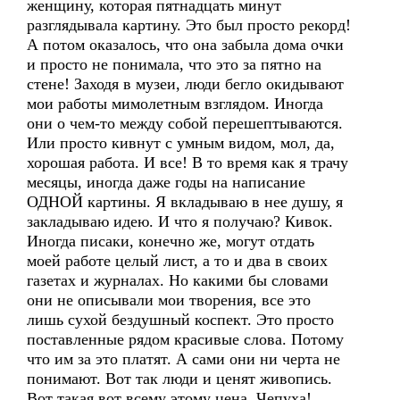
женщину, которая пятнадцать минут
разглядывала картину. Это был просто рекорд!
А потом оказалось, что она забыла дома очки
и просто не понимала, что это за пятно на
стене! Заходя в музеи, люди бегло окидывают
мои работы мимолетным взглядом. Иногда
они о чем-то между собой перешептываются.
Или просто кивнут с умным видом, мол, да,
хорошая работа. И все! В то время как я трачу
месяцы, иногда даже годы на написание
ОДНОЙ картины. Я вкладываю в нее душу, я
закладываю идею. И что я получаю? Кивок.
Иногда писаки, конечно же, могут отдать
моей работе целый лист, а то и два в своих
газетах и журналах. Но какими бы словами
они не описывали мои творения, все это
лишь сухой бездушный коспект. Это просто
поставленные рядом красивые слова. Потому
что им за это платят. А сами они ни черта не
понимают. Вот так люди и ценят живопись.
Вот такая вот всему этому цена. Чепуха!