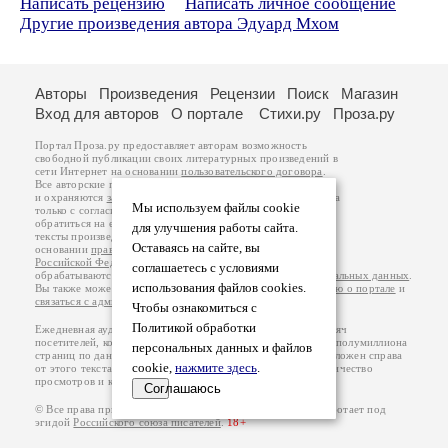
Написать рецензию
Написать личное сообщение
Другие произведения автора Эдуард Мхом
Авторы
Произведения
Рецензии
Поиск
Магазин
Вход для авторов
О портале
Стихи.ру
Проза.ру
Портал Проза.ру предоставляет авторам возможность
свободной публикации своих литературных произведений в
сети Интернет на основании
пользовательского договора
.
Все авторские права на произведения принадлежат авторам
и охраняются
законом
. Перепечатка произведений возможна
Мы используем файлы cookie
только с согласия его автора, к которому вы можете
обратиться на его авторской странице. Ответственность за
для улучшения работы сайта.
тексты произведений авторы несут самостоятельно на
Оставаясь на сайте, вы
основании
правил публикации
и
законодательства
Российской Федерации
. Данные пользователей
соглашаетесь с условиями
обрабатываются на основании
Политики обработки персональных данных
.
использования файлов cookies.
Вы также можете посмотреть более подробную
информацию о портале
и
связаться с администрацией
.
Чтобы ознакомиться с
Политикой обработки
Ежедневная аудитория портала Проза.ру – порядка 100 тысяч
посетителей, которые в общей сумме просматривают более полумиллиона
персональных данных и файлов
страниц по данным счетчика посещаемости, который расположен справа
cookie,
нажмите здесь
.
от этого текста. В каждой графе указано по две цифры: количество
просмотров и количество посетителей.
Соглашаюсь
© Все права принадлежат авторам, 2000-2026. Портал работает под
эгидой
Российского союза писателей
.
18+