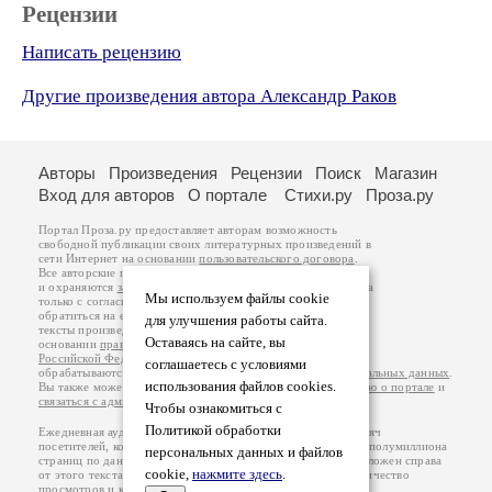
Рецензии
Написать рецензию
Другие произведения автора Александр Раков
Авторы
Произведения
Рецензии
Поиск
Магазин
Вход для авторов
О портале
Стихи.ру
Проза.ру
Портал Проза.ру предоставляет авторам возможность
свободной публикации своих литературных произведений в
сети Интернет на основании
пользовательского договора
.
Все авторские права на произведения принадлежат авторам
и охраняются
законом
. Перепечатка произведений возможна
Мы используем файлы cookie
только с согласия его автора, к которому вы можете
обратиться на его авторской странице. Ответственность за
для улучшения работы сайта.
тексты произведений авторы несут самостоятельно на
Оставаясь на сайте, вы
основании
правил публикации
и
законодательства
Российской Федерации
. Данные пользователей
соглашаетесь с условиями
обрабатываются на основании
Политики обработки персональных данных
.
использования файлов cookies.
Вы также можете посмотреть более подробную
информацию о портале
и
связаться с администрацией
.
Чтобы ознакомиться с
Политикой обработки
Ежедневная аудитория портала Проза.ру – порядка 100 тысяч
посетителей, которые в общей сумме просматривают более полумиллиона
персональных данных и файлов
страниц по данным счетчика посещаемости, который расположен справа
cookie,
нажмите здесь
.
от этого текста. В каждой графе указано по две цифры: количество
просмотров и количество посетителей.