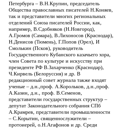
Петербурга – В.Н.Крупин, председатель
Общества православных писателей Н.Коняев,
так и представители многих региональных
отделений Союза писателей России, как,
например, В.Сдобняков (Н.Новгород),
А.Громов (Самара), В.Лихоносов (Краснодар),
Н.Денисов (Тюмень), Г.Попов (Орел), И
Смолькин (Псков), руководитель
Государственного Кубанского казачьего хора,
член Совета по культуре и искусству при
президенте РФ В.Захарченко (Краснодар),
Ч.Кирвель (Белоруссия) и др. В
редакционный совет журнала также входят
ученые – д.н.,проф. А.Корольков, д.н.,проф.
А.Казин, д.н., проф. В.Семенов,
представители государственных структур –
депутат Законодательного собрания СПб
А.Крамрев, представители промышленности
– С.Корытин, священнослужители –
протоиерей, о.Н.Агафонов и др. Среди