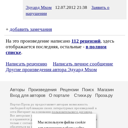
Эдуард Мхом
12.07.2012 21:38
Заявить о
нарушении
+
добавить замечания
На это произведение написано
112 рецензий
, здесь
отображается последняя, остальные -
в полном
списке
.
Написать рецензию
Написать личное сообщение
Другие произведения автора Эдуард Мхом
Авторы
Произведения
Рецензии
Поиск
Магазин
Вход для авторов
О портале
Стихи.ру
Проза.ру
Портал Проза.ру предоставляет авторам возможность
свободной публикации своих литературных произведений в
сети Интернет на основании
пользовательского договора
.
Все авторские права на произведения принадлежат авторам
и охраняются
законом
. Перепечатка произведений возможна
Мы используем файлы cookie
только с согласия его автора, к которому вы можете
обратиться на его авторской странице. Ответственность за