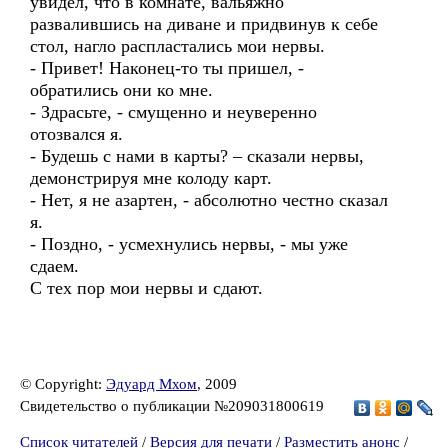
увидел, что в комнате, вальяжно
развалившись на диване и придвинув к себе
стол, нагло распластались мои нервы.
- Привет! Наконец-то ты пришел, -
обратились они ко мне.
- Здрасьте, - смущенно и неуверенно
отозвался я.
- Будешь с нами в карты? – сказали нервы,
демонстрируя мне колоду карт.
- Нет, я не азартен, - абсолютно честно сказал
я.
- Поздно, - усмехнулись нервы, - мы уже
сдаем.
С тех пор мои нервы и сдают.
© Copyright:
Эдуард Мхом
, 2009
Свидетельство о публикации №209031800619
Список читателей
/
Версия для печати
/
Разместить анонс
/