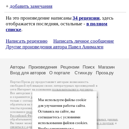
+
добавить замечания
На это произведение написаны
34 рецензии
, здесь
отображается последняя, остальные -
в полном
списке
.
Написать рецензию
Написать личное сообщение
Другие произведения автора Павел Анимален
Авторы
Произведения
Рецензии
Поиск
Магазин
Вход для авторов
О портале
Стихи.ру
Проза.ру
Портал Проза.ру предоставляет авторам возможность
свободной публикации своих литературных произведений в
сети Интернет на основании
пользовательского договора
.
Все авторские права на произведения принадлежат авторам
и охраняются
законом
. Перепечатка произведений возможна
Мы используем файлы cookie
только с согласия его автора, к которому вы можете
обратиться на его авторской странице. Ответственность за
для улучшения работы сайта.
тексты произведений авторы несут самостоятельно на
Оставаясь на сайте, вы
основании
правил публикации
и
законодательства
Российской Федерации
. Данные пользователей
соглашаетесь с условиями
обрабатываются на основании
Политики обработки персональных данных
.
использования файлов cookies.
Вы также можете посмотреть более подробную
информацию о портале
и
связаться с администрацией
.
Чтобы ознакомиться с