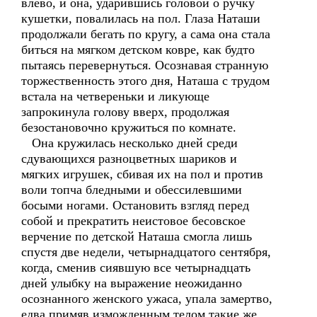
влево, и она, ударившись головой о ручку
кушетки, повалилась на пол. Глаза Наташи
продолжали бегать по кругу, а сама она стала
биться на мягком детском ковре, как будто
пытаясь перевернуться. Осознавая странную
торжественность этого дня, Наташа с трудом
встала на четвереньки и ликующе
запрокинула голову вверх, продолжая
безостановочно кружиться по комнате.
Она кружилась несколько дней среди
сдувающихся разноцветных шариков и
мягких игрушек, сбивая их на пол и против
воли топча бледными и обессилевшими
босыми ногами. Остановить взгляд перед
собой и прекратить неистовое бесовское
верчение по детской Наташа смогла лишь
спустя две недели, четырнадцатого сентября,
когда, сменив сиявшую все четырнадцать
дней улыбку на выражение неожиданно
осознанного женского ужаса, упала замертво,
едва примяв изможденным телом такие же