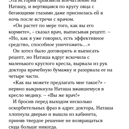
Эта история произвела впечатление на
Наташу, и вертящаяся по кругу овца с
бегающими глазами даже приснилась ей в
ночь после встречи с врачом.
«Он растет по мере того, как вы его
кормите», - сказал врач, выписывая рецепт. –
«Но, как я уже говорил, есть эффективное
средство, способное уничтожить…»
Он хотел было договорить и выписать
рецепт, но Наташа вдруг вскочила с
маленького круглого кресла, вырвала из рук
доктора врачебную бумажку и разорвала ее на
четыре части.
«Как вы можете предлагать мне такое?» -
нервно выкрикнула Наташа вжавшемуся в
кресло медику. – «Вы же врач!»
И бросив перед выходом несколько
оскорбительных фраз в адрес доктора, Наташа
хлопнула дверью и вышла из кабинета,
приняв твердое решение не возвращаться
сюда больше никогда.