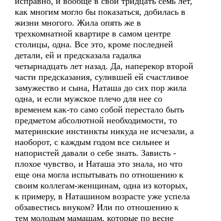
исправно, и вообще в свои тридцать семь лет,
как многим могло бы показаться, добилась в
жизни многого. Жила опять же в
трехкомнатной квартире в самом центре
столицы, одна. Все это, кроме последней
детали, ей и предсказала гадалка
четырнадцать лет назад. Да, наперекор второй
части предсказания, сулившей ей счастливое
замужество и сына, Наташа до сих пор жила
одна, и если мужское плечо для нее со
временем как-то само собой перестало быть
предметом абсолютной необходимости, то
материнские инстинкты никуда не исчезали, а
наоборот, с каждым годом все сильнее и
напористей давали о себе знать. Зависть -
плохое чувство, и Наташа это знала, но что
еще она могла испытывать по отношению к
своим коллегам-женщинам, одна из которых,
к примеру, в Наташином возрасте уже успела
обзавестись внуком? Или по отношению к
тем молодым мамашам, которые по весне