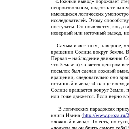
«Ложный вывод» порождает стере
непроизвольном, подсознательном
имеющихся логических умопострое
исследователей. Этому способств
постулаты. Он появляется, когда 
неверный или неточный вывод, не
Самым известным, наверное, «ло
вращении Солнца вокруг Земли. Во
Первая – наблюдение движения Сол
что Земля: а) является центром вс
посылок был сделан ложный вывод
вращении, следовательно оно вра
истинный вывод: «Солнце восходит
Солнце вращается вокруг Земли, 
или тоже движется. Если верно вт
В логических парадоксах присутс
книги Ивина (
http://www.proza.ru/
«ложный вывод». То есть, по сути
«должен ли он брить самого себя?/