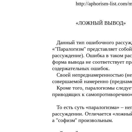
http://aphorism-list.com/mer
«ЛОЖНЫЙ ВЫВОД»
Данный тип ошибочного рассужден
«"Паралогизм" представляет собо
рассуждение). Ошибка в таком рас
форма вывода не соответствует пр
содержательных ошибок.
Своей непреднамеренностью (неп
совершаемой намеренно (преднаме
Кроме того, паралогизмы следует
приводящих к самопротиворечию»
То есть суть «паралогизма» – не
рассуждении. Отличается «ложный
а "софизм" произвольным.