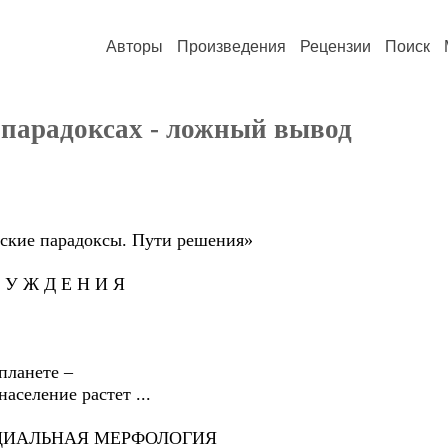
Авторы
Произведения
Рецензии
Поиск
парадоксах - ложный вывод
е парадоксы. Пути решения»
Ж Д Е Н И Я
анете –
ление растет ...
ЛЬНАЯ МЕРФОЛОГИЯ