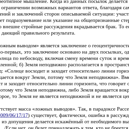
отипное мышление. Когда из данных посылок делается 
 ограничении возможных вариантов ответа, благодаря с
ний и заключений сторон описываемой ситуации: участ
ует подразумевание или указание на общепризнанные сте
во внешне стройные рассуждения вкрадывается брак. То е
 дающий правильного результата.
жным выводом» является заключение о геоцентричности 
-первых, это заключение основано на двух посылках, од
нца по небосводу, включая смену времени суток и времён
еленной; б) Земля неподвижно располагается в пространст
: «Солнце восходит и заходит относительно линии гориз
щается вокруг Земли, потому что Земля неподвижна». Вм
 и заходит относительно линии горизонта, что говорит 
потому что Земля неподвижна, либо Земля вращается вок
орое, то Земля не является неподвижной и не является ц
твует масса «ложных выводов». Так, в парадоксе Рассел
2009/06/17/17
) существует, фактически, ошибка в рассуж
, из допущения делается искажённый от необходимого вы
.../Если нет, он будет принадлежать к тем, кто не бреетс