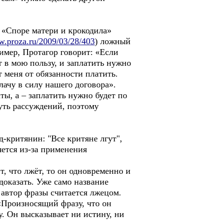
 «Споре матери и крокодила»
w.proza.ru/2009/03/28/403
) ложный
имер, Протагор говорит: «Если
т в мою пользу, и заплатить нужно
 меня от обязанности платить.
лачу в силу нашего договора».
ты, а – заплатить нужно будет по
уть рассуждений, поэтому
-критянин: "Все критяне лгут",
яется из-за применения
, что лжёт, то он одновременно и
доказать. Уже само название
 автор фразы считается лжецом.
«Произносящий фразу, что он
у. Он высказывает ни истину, ни