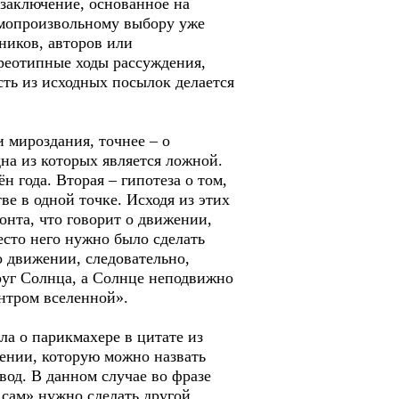
заключение, основанное на
амопроизвольному выбору уже
ников, авторов или
реотипные ходы рассуждения,
сть из исходных посылок делается
мироздания, точнее – о
на из которых является ложной.
 года. Вторая – гипотеза о том,
ве в одной точке. Исходя из этих
онта, что говорит о движении,
есто него нужно было сделать
о движении, следовательно,
руг Солнца, а Солнце неподвижно
ентром вселенной».
а о парикмахере в цитате из
дении, которую можно назвать
вод. В данном случае во фразе
я сам» нужно сделать другой