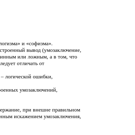
логизма» и «софизма».
остроенный вывод (умозаключение,
тинным или ложным, а в том, что
ледует отличать от
– логической ошибки,
троенных умозаключений,
одержание, при внешне правильном
ренным искажением умозаключения,