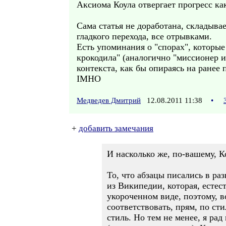
Аксиома Коула отвергает прогресс ка
Сама статья не доработана, складыва
гладкого перехода, все отрывками.
Есть упоминания о "спорах", которые
крокодила" (аналогично "миссионер и
контекста, как бы опираясь на ранее
IMHO
Медведев Дмитрий
12.08.2011 11:38
•
+
добавить замечания
И насколько же, по-вашему, К
То, что абзацы писались в ра
из Википедии, которая, есте
укороченном виде, поэтому, в
соответствовать, прям, по с
стиль. Но тем не менее, я ра