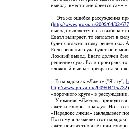
вывод: вместо «не бреется сам» – «
Эта же ошибка рассуждения прису
(
http://www.proza.ru/2009/04/02/677
вывод появляется из-за выбора ст
Еватл выиграет, то заплатит в сил
будет согласно этому решению». А
Если решение суда будет не в мою 
Ложный вывод. Еватл должен был с
решению суда. Если проиграю, то 
«ложный вывод» превратился в «с
В парадоксах «Лжец» ("Я лгу",
h
http://www.proza.ru/2009/04/15/732
«порочного круга» в рассуждении.
Упоминая «Лжеца», приводится вс
лжёт, и говорит правду». Но кто 
«Парадокс лжеца» закладывает по
Поэтому я называю этот парадокс 
лжёт, неизвестно лжёт или говори