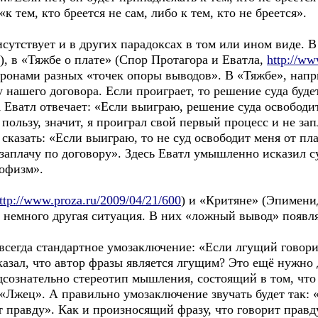
к тем, кто бреется не сам, либо к тем, кто не бреется».
тствует и в других парадоксах в том или ином виде. В
), в «Тяжбе о плате» (Спор Протагора и Еватла,
http://ww
оронами разных «точек опоры выводов». В «Тяжбе», напр
у нашего договора. Если проиграет, то решение суда буде
 Еватл отвечает: «Если выиграю, решение суда освободит
пользу, значит, я проиграл свой первый процесс и не зап
казать: «Если выиграю, то не суд освободит меня от пла
заплачу по договору». Здесь Еватл умышленно исказил с
офизм».
ttp://www.proza.ru/2009/04/21/600
) и «Критяне» (Эпименид
) немного другая ситуация. В них «ложный вывод» появл
егда стандартное умозаключение: «Если лгущий говорит
сказал, что автор фразы является лгущим? Это ещё нужно 
дсознательно стереотип мышления, состоящий в том, что
«Лжец». А правильно умозаключение звучать будет так: 
т правду». Как и произносящий фразу, что говорит правд