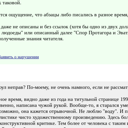
к таковой.
ется ощущение, что абзацы либо писались в разное время,
 даже не описаны и без ссылок (хотя бы одно из двух до
 людоеды" или описанный далее "Спор Протагора и Эватл
 полученные знания читателя.
Заявить о нарушении
оул неправ? По-моему, не очень намного, если не рассма
зное время, видно даже из года на титульной странице 19
ственно, написана чужой рукой. Вообще-то, я старался 
озможно, она кажется отрывочной. Не люблю "воду". И п
тилистике чисто художественному произведению. Здесь б
д конструктивной критике. Тем более от человека с таки