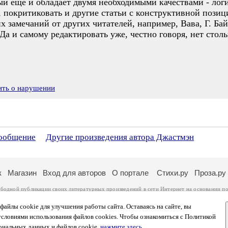
рый ещё и обладает двумя необходимыми качествами - ло
 покритиковать и другие статьи с конструктивной позиц
х замечаний от других читателей, например, Вава, Г. Ба
Да и самому редактировать уже, честно говоря, нет столь
ить о нарушении
сообщение
Другие произведения автора Джастмэн
к
Магазин
Вход для авторов
О портале
Стихи.ру
Проза.ру
ободной публикации своих литературных произведений в сети Интернет на основании
по
ся
законом
. Перепечатка произведений возможна только с согласия его автора, к котором
ры несут самостоятельно на основании
правил публикации
и
законодательства Российско
айлы cookie для улучшения работы сайта. Оставаясь на сайте, вы
ональных данных
. Вы также можете посмотреть более подробную
информацию о портал
условиями использования файлов cookies. Чтобы ознакомиться с Политикой
тысяч посетителей, которые в общей сумме просматривают более полумиллиона страниц 
ональных данных и файлов cookie,
нажмите здесь
.