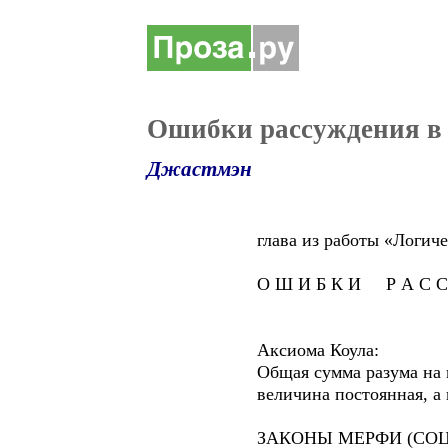
Ошибки рассуждения в 
Джастмэн
глава из работы «Логически
О Ш И Б К И Р А С С У 
Аксиома Коула:
Общая сумма разума на пл
величина постоянная, а насе
ЗАКОНЫ МЕРФИ (СОЦИА