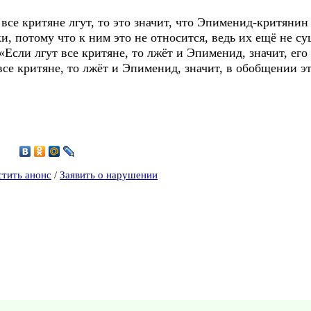
се критяне лгут, то это значит, что Эпименид-критянин 
и, потому что к ним это не относится, ведь их ещё не с
«Если лгут все критяне, то лжёт и Эпименид, значит, ег
все критяне, то лжёт и Эпименид, значит, в обобщении эт
8
стить анонс
/
Заявить о нарушении