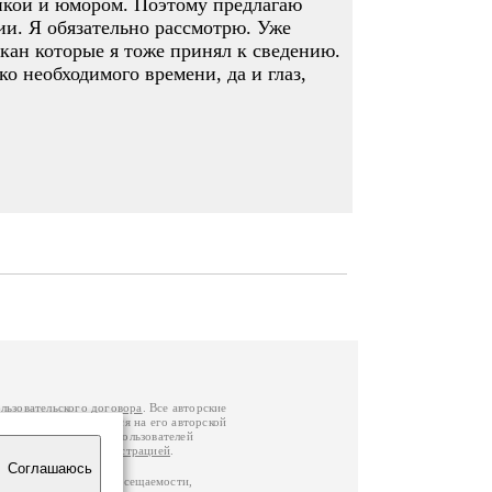
гикой и юмором. Поэтому предлагаю
ии. Я обязательно рассмотрю. Уже
йкан которые я тоже принял к сведению.
ко необходимого времени, да и глаз,
льзовательского договора
. Все авторские
у вы можете обратиться на его авторской
й Федерации
. Данные пользователей
е
и
связаться с администрацией
.
Соглашаюсь
по данным счетчика посещаемости,