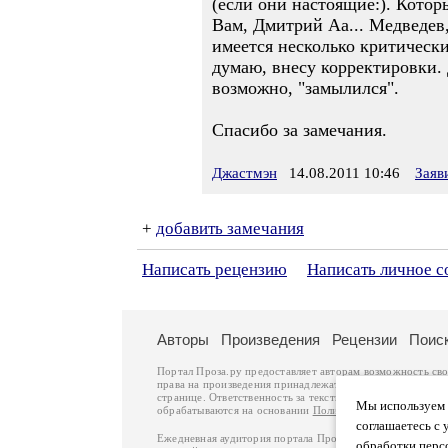
(если они настоящие:). Кото
Вам, Дмитрий Аа... Медведев,
имеется несколько критически
думаю, внесу корректировки. 
возможно, "замылился".
Спасибо за замечания.
Джастмэн
14.08.2011 10:46
Заяв
+
добавить замечания
Написать рецензию
Написать личное 
Авторы
Произведения
Рецензии
Поис
Портал Проза.ру предоставляет авторам возможность св
права на произведения принадлежат авторам и охраняют
странице. Ответственность за тексты произведений авто
Мы используем ф
обрабатываются на основании
Политики обработки перс
соглашаетесь с 
Ежедневная аудитория портала Проза.ру – порядка 100 
обработки перс