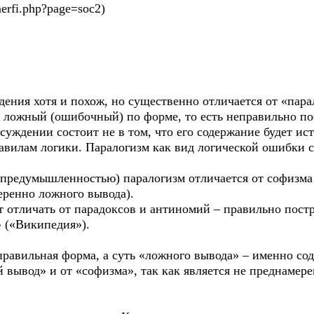
fi.php?page=soc2)
ия хотя и похож, но существенно отличается от «пара
й ложный (ошибочный) по форме, то есть неправильно п
суждении состоит не в том, что его содержание будет ис
авилам логики. Паралогизм как вид логической ошибки с
редумышленностью) паралогизм отличается от софизма 
ренно ложного вывода).
 отличать от парадоксов и антиномий – правильно пос
 («Википедия»).
правильная форма, а суть «ложного вывода» – именно с
 вывод» и от «софизма», так как является не преднаме