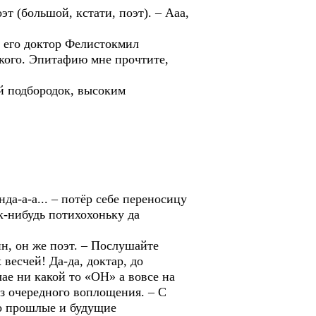
т (большой, кстати, поэт). – Ааа,
л его доктор Фелистокмил
ького. Эпитафию мне прочтите,
ый подбородок, высоким
да-а-а... – потёр себе переносицу
к-нибудь потихохоньку да
ин, он же поэт. – Послушайте
 весчей! Да-да, доктар, до
е ни какой то «ОН» а вовсе на
з очередного воплощения. – С
го прошлые и будущие