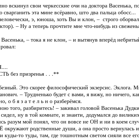
но вскинул свои черкесские очи на доктора Васенька, поэ
 сварганить эта мине всёравно, што два пальца обосс...
-человечески, э, юноша, хоть Вы и клон, – строго оборва
ктор). – Ну а теперь прочтите мне что-нибудь из свежен
й Васенька, – тока я не клон, – и вытянув вперёд небрит
ровал:
...
 призренья . . .**
юбезный. Это скорее философический экзерсис. Эклога. Мн
нович. – Трудненько будет с вами, я вижу, но ничего, ка
, о б я з а т е л ь н о разберёмся.
ною того, разбиритесь! – закивал головой Васенька Дудк
 сидел, ну в той комнате, и знаити, додумался до виликих
зум мой понял, что он вовсе не ОН и ни в коем случа
 окружают родственные души, а она просто вернулась и
и куды-то туды, там, где тошнотным светом сияли все е