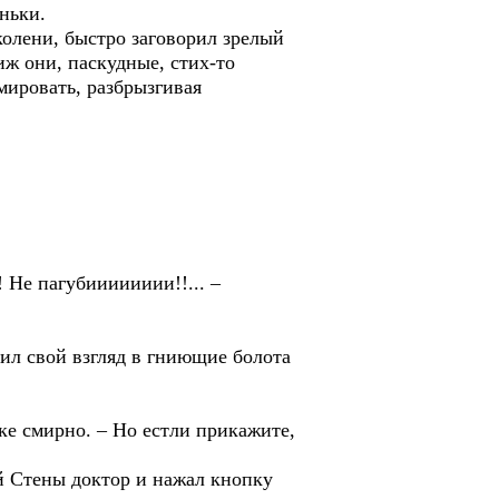
еньки.
колени, быстро заговорил зрелый
иж они, паскудные, стих-то
мировать, разбрызгивая
 Не пагубииииииии!!... –
зил свой взгляд в гниющие болота
ке смирно. – Но естли прикажите,
ой Стены доктор и нажал кнопку