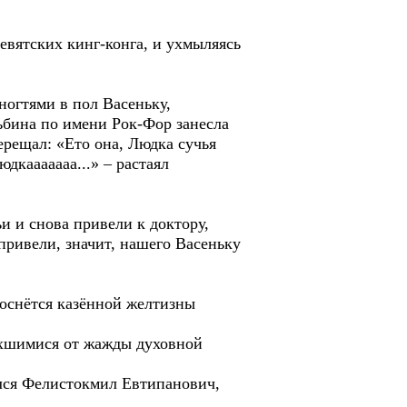
евятских кинг-конга, и ухмыляясь
ногтями в пол Васеньку,
дьбина по имени Рок-Фор занесла
ерещал: «Ето она, Людка сучья
дкааааааа...» – растаял
и и снова привели к доктору,
 привели, значит, нашего Васеньку
коснётся казённой желтизны
ссохшимися от жажды духовной
лся Фелистокмил Евтипанович,