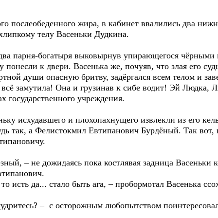
го послеобеденного жира, в кабинет ввалились два нижн
хлипкому телу Васеньки Дудкина.
и два парня-богатыря выковырнув упирающегося чёрными 
 понесли к двери. Васенька же, почуяв, что злая его су
ртной души опасную бритву, задёргался всем телом и зав
всё замутила! Она и грузинав к сибе водит! Эй Людка, Лю
ибах государственного учреждения.
ньку исхудавшего и плохопахнущего извлекли из его кель
будь так, а Фелистокмил Евтипанович Бурдёный. Так вот,
типановичу.
езный, – не дожидаясь пока костлявая задница Васеньки 
втипанович.
... то исть да... стало быть ага, – пробормотал Васенька 
умудритесь? – с осторожным любопытством поинтересова