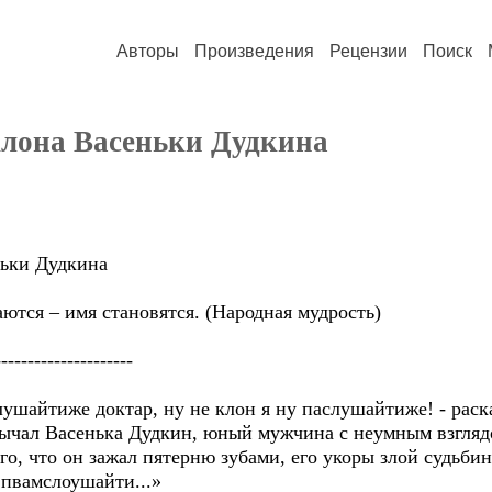
Авторы
Произведения
Рецензии
Поиск
лона Васеньки Дудкина
ньки Дудкина
ются – имя становятся. (Народная мудрость)
-----------------
лушайтиже доктар, ну не клон я ну паслушайтиже! - раск
 мычал Васенька Дудкин, юный мужчина с неумным взгля
го, что он зажал пятерню зубами, его укоры злой судьби
пвамслоушайти...»