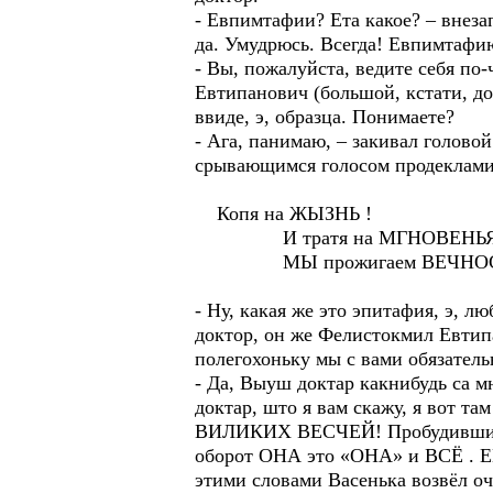
- Евпимтафии? Ета какое? – внезап
да. Умудрюсь. Всегда! Евпимтафию
- Вы, пожалуйста, ведите себя по
Евтипанович (большой, кстати, до
ввиде, э, образца. Понимаете?
- Ага, панимаю, – закивал голово
срывающимся голосом продеклами
Копя на ЖЫЗНЬ !
И тратя на МГНОВЕНЬЯ.
МЫ прожигаем ВЕЧНОСТЬ без
- Ну, какая же это эпитафия, э, л
доктор, он же Фелистокмил Евтипа
полегохоньку мы с вами обязательно
- Да, Выуш доктар какнибудь са м
доктар, што я вам скажу, я вот там
ВИЛИКИХ ВЕСЧЕЙ! Пробудившись ра
оборот ОНА это «ОНА» и ВСЁ . ЕЁ
этими словами Васенька возвёл оч