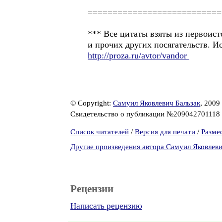
========================
*** Все цитаты взяты из первоист
и прочих других посягательств. И
http://proza.ru/avtor/vandor
© Copyright:
Самуил Яковлевич Бальзак
, 2009
Свидетельство о публикации №209042701118
Список читателей
/
Версия для печати
/
Разме
Другие произведения автора Самуил Яковлеви
Рецензии
Написать рецензию