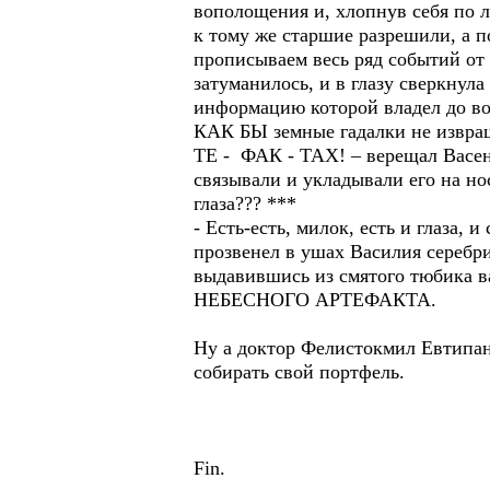
вополощения и, хлопнув себя по л
к тому же старшие разрешили, а п
прописываем весь ряд событий от а
затуманилось, и в глазу сверкнул
информацию которой владел до во
КАК БЫ земные гадалки не извраща
ТЕ - ФАК - ТАХ! – верещал Васен
связывали и укладывали его на но
глаза??? ***
- Есть-есть, милок, есть и глаза,
прозвенел в ушах Василия серебри
выдавившись из смятого тюбика ва
НЕБЕСНОГО АРТЕФАКТА.
Ну а доктор Фелистокмил Евтипан
собирать свой портфель.
Fin.