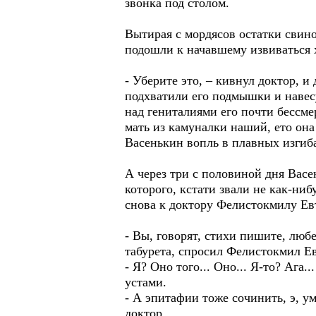
звонка под столом.
Вытирая с мордясов остатки свино
подошли к начавшему извиваться 
- Уберите это, – кивнул доктор, 
подхватили его подмышки и навесу
над гениталиями его почти бессме
мать из камуналки наший, ето она 
Васенькин вопль в плавных изг
А через три с половиной дня Васе
которого, кстати звали не как-ни
снова к доктору Фелистокмилу Ев
- Вы, говорят, стихи пишите, люб
табурета, спросил Фелистокмил Е
- Я? Оно того... Оно... Я-то? Ага
устами.
- А эпитафии тоже сочинить, э, 
доктор.