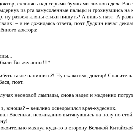
 доктор, склонясь над серыми бумагами личного дела Вас
выдернув из рта замусоленные пальцы и грохнувшись на 
р, ну развеж клоны стихи пишуть? А видь я паэт! А разв
ваих! – и не дожидаясь ответа, поэт Дудкин начал декла
ённого доктора:
!
ны...
 были Вы желанны!!!*
ибуть такое напишить?! Ну скажитеж, доктар! Спаситель!
ася, поэт.
 лучах неоновой лампады, снова надел и медленно погру
т, э, юноша? – вежливо осведомился врач-кудесник.
овал Васенька, неожиданно вытянувшись на полу по стой
ану!
успокоительно махнул куда-то в сторону Великой Китайск