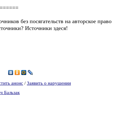
=========
очников без посягательств на авторское право
сточники? Источники здеся!
стить анонс
/
Заявить о нарушении
ч Бальзак