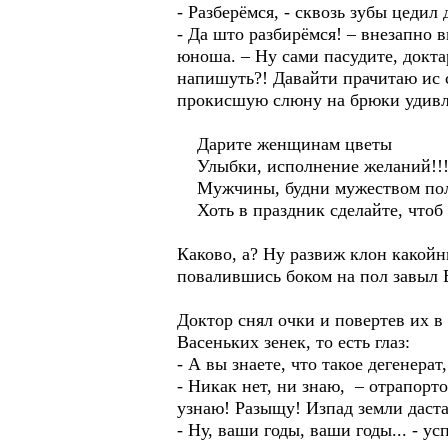
- Разберёмся, - сквозь зубы цедил
- Да што разбирёмся! – внезапно 
юноша. – Ну сами пасудите, докта
напишуть?! Давайти прачитаю ис с
прокисшую слюну на брюки удивл
Дарите женщинам цветы
Улыбки, исполнение желаний!!
Мужчины, будни мужеством пол
Хоть в праздник сделайте, чтоб
Каково, а? Ну развиж клон какойн
повалившись боком на пол завыл В
Доктор снял очки и повертев их в
Васеньких зенек, то есть глаз:
- А вы знаете, что такое дегенера
- Никак нет, ни знаю, – отрапорт
узнаю! Разыщу! Изпад земли даст
- Ну, ваши годы, ваши годы... - 