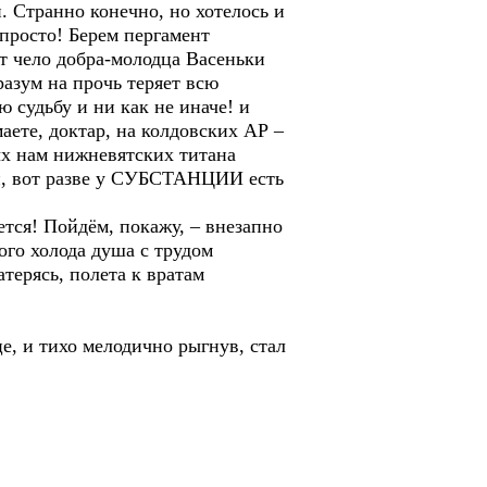
 Странно конечно, но хотелось и
 просто! Берем пергамент
ут чело добра-молодца Васеньки
разум на прочь теряет всю
 судьбу и ни как не иначе! и
ете, доктар, на колдовских АР –
ых нам нижневятских титана
ти, вот разве у СУБСТАНЦИИ есть
еется! Пойдём, покажу, – внезапно
ого холода душа с трудом
терясь, полета к вратам
, и тихо мелодично рыгнув, стал