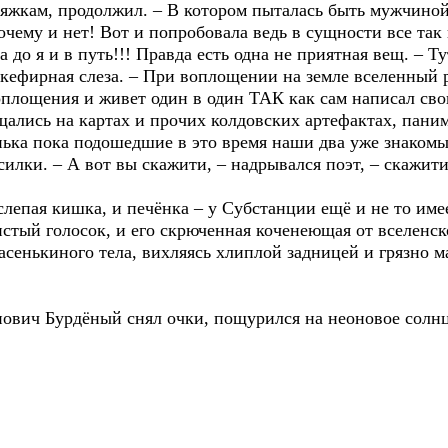
яжкам, продолжил. – В котором пыталась быть мужчиной.
очему и нет! Вот и попробовала ведь в сущности все так
 до я и в путь!!! Правда есть одна не приятная вещ. – Т
а кефирная слеза. – При воплощении на земле вселенный 
площения и живет один в один ТАК как сам написал свою
лись на картах и прочих колдовских артефактах, панима
ька пока подошедшие в это время наши два уже знаком
силки. – А вот вы скажити, – надрывался поэт, – скажи
 и слепая кишка, и печёнка – у Субстанции ещё и не то им
стый голосок, и его скрюченная коченеющая от вселенск
сенькиного тела, вихляясь хлиплой задницей и грязно ма
ович Бурдёный снял очки, пощурился на неоновое солнце