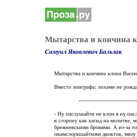
Мытарства и кончина к
Самуил Яковлевич Бальзак
Мытарства и кончина клона Васе
Вместо эпиграфа: лохами не рожда
-----------------------------------
- Ну паслушайти не клон я ну пас
в сторону как хасид на молитве,
брежневскими бровями. А из-за то
пвамслоувшайтижи двоктов, мвоу 