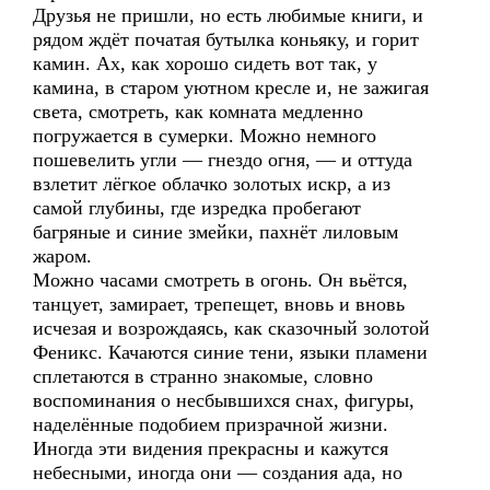
Друзья не пришли, но есть любимые книги, и
рядом ждёт початая бутылка коньяку, и горит
камин. Ах, как хорошо сидеть вот так, у
камина, в старом уютном кресле и, не зажигая
света, смотреть, как комната медленно
погружается в сумерки. Можно немного
пошевелить угли — гнездо огня, — и оттуда
взлетит лёгкое облачко золотых искр, а из
самой глубины, где изредка пробегают
багряные и синие змейки, пахнёт лиловым
жаром.
Можно часами смотреть в огонь. Он вьётся,
танцует, замирает, трепещет, вновь и вновь
исчезая и возрождаясь, как сказочный золотой
Феникс. Качаются синие тени, языки пламени
сплетаются в странно знакомые, словно
воспоминания о несбывшихся снах, фигуры,
наделённые подобием призрачной жизни.
Иногда эти видения прекрасны и кажутся
небесными, иногда они — создания ада, но