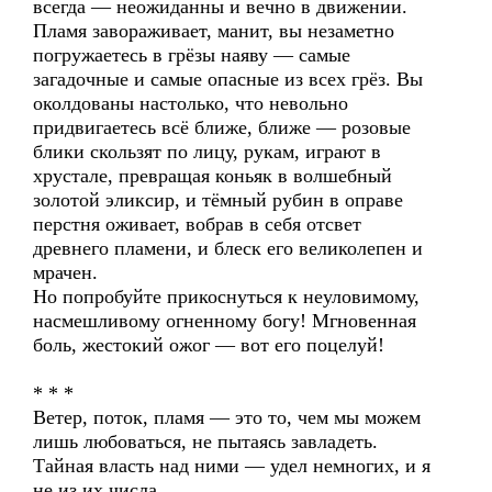
всегда — неожиданны и вечно в движении.
Пламя завораживает, манит, вы незаметно
погружаетесь в грёзы наяву — самые
загадочные и самые опасные из всех грёз. Вы
околдованы настолько, что невольно
придвигаетесь всё ближе, ближе — розовые
блики скользят по лицу, рукам, играют в
хрустале, превращая коньяк в волшебный
золотой эликсир, и тёмный рубин в оправе
перстня оживает, вобрав в себя отсвет
древнего пламени, и блеск его великолепен и
мрачен.
Но попробуйте прикоснуться к неуловимому,
насмешливому огненному богу! Мгновенная
боль, жестокий ожог — вот его поцелуй!
* * *
Ветер, поток, пламя — это то, чем мы можем
лишь любоваться, не пытаясь завладеть.
Тайная власть над ними — удел немногих, и я
не из их числа.