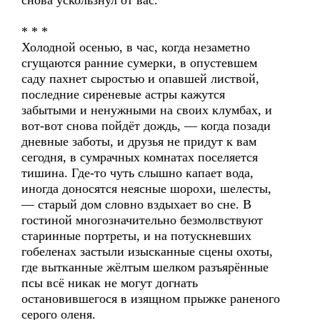
снова ускользнул от вас.
* * *
Холодной осенью, в час, когда незаметно
сгущаются ранние сумерки, в опустевшем
саду пахнет сыростью и опавшей листвой,
последние сиреневые астры кажутся
забытыми и ненужными на своих клумбах, и
вот-вот снова пойдёт дождь, — когда позади
дневные заботы, и друзья не придут к вам
сегодня, в сумрачных комнатах поселяется
тишина. Где-то чуть слышно капает вода,
иногда доносятся неясные шорохи, шелесты,
— старый дом словно вздыхает во сне. В
гостиной многозначительно безмолвствуют
старинные портреты, и на потускневших
гобеленах застыли изысканные сцены охоты,
где вытканные жёлтым шелком разъярённые
псы всё никак не могут догнать
остановившегося в изящном прыжке раненого
серого оленя.