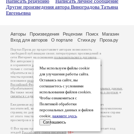
Написать рецензию
Написать личное сообщение
Другие произведения автора Виноградова Татьяна
Евгеньевна
Авторы
Произведения
Рецензии
Поиск
Магазин
Вход для авторов
О портале
Стихи.ру
Проза.ру
Портал Проза.ру предоставляет авторам возможность
свободной публикации своих литературных произведений в
сети Интернет на основании
пользовательского договора
.
Все авторские права на произведения принадлежат авторам
и охраняются
законом
. Перепечатка произведений возможна
Мы используем файлы cookie
только с согласия его автора, к которому вы можете
обратиться на его авторской странице. Ответственность за
для улучшения работы сайта.
тексты произведений авторы несут самостоятельно на
Оставаясь на сайте, вы
основании
правил публикации
и
законодательства
Российской Федерации
. Данные пользователей
соглашаетесь с условиями
обрабатываются на основании
Политики обработки персональных данных
.
использования файлов cookies.
Вы также можете посмотреть более подробную
информацию о портале
и
связаться с администрацией
.
Чтобы ознакомиться с
Политикой обработки
Ежедневная аудитория портала Проза.ру – порядка 100 тысяч
посетителей, которые в общей сумме просматривают более полумиллиона
персональных данных и файлов
страниц по данным счетчика посещаемости, который расположен справа
cookie,
нажмите здесь
.
от этого текста. В каждой графе указано по две цифры: количество
просмотров и количество посетителей.
Соглашаюсь
© Все права принадлежат авторам, 2000-2026. Портал работает под
эгидой
Российского союза писателей
.
18+