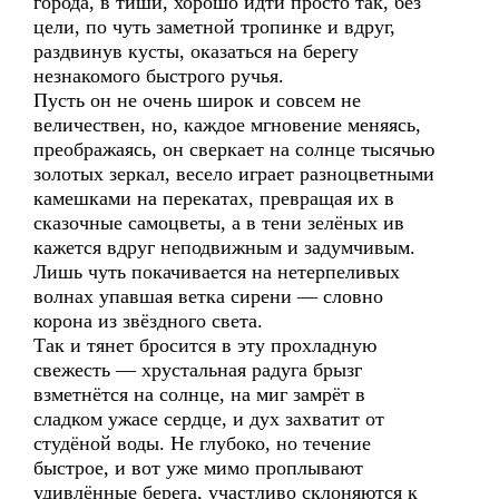
города, в тиши, хорошо идти просто так, без
цели, по чуть заметной тропинке и вдруг,
раздвинув кусты, оказаться на берегу
незнакомого быстрого ручья.
Пусть он не очень широк и совсем не
величествен, но, каждое мгновение меняясь,
преображаясь, он сверкает на солнце тысячью
золотых зеркал, весело играет разноцветными
камешками на перекатах, превращая их в
сказочные самоцветы, а в тени зелёных ив
кажется вдруг неподвижным и задумчивым.
Лишь чуть покачивается на нетерпеливых
волнах упавшая ветка сирени — словно
корона из звёздного света.
Так и тянет бросится в эту прохладную
свежесть — хрустальная радуга брызг
взметнётся на солнце, на миг замрёт в
сладком ужасе сердце, и дух захватит от
студёной воды. Не глубоко, но течение
быстрое, и вот уже мимо проплывают
удивлённые берега, участливо склоняются к