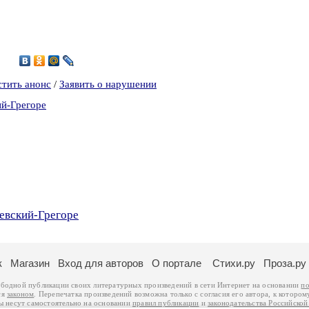
8
стить анонс
/
Заявить о нарушении
ий-Грегоре
евский-Грегоре
к
Магазин
Вход для авторов
О портале
Стихи.ру
Проза.ру
ободной публикации своих литературных произведений в сети Интернет на основании
по
ся
законом
. Перепечатка произведений возможна только с согласия его автора, к котором
ры несут самостоятельно на основании
правил публикации
и
законодательства Российско