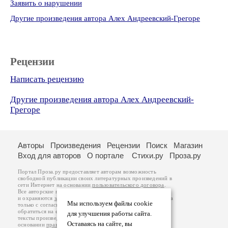
Заявить о нарушении
Другие произведения автора Алех Андреевский-Грегоре
Рецензии
Написать рецензию
Другие произведения автора Алех Андреевский-
Грегоре
Авторы
Произведения
Рецензии
Поиск
Магазин
Вход для авторов
О портале
Стихи.ру
Проза.ру
Портал Проза.ру предоставляет авторам возможность
свободной публикации своих литературных произведений в
сети Интернет на основании
пользовательского договора
.
Все авторские права на произведения принадлежат авторам
и охраняются
законом
. Перепечатка произведений возможна
Мы используем файлы cookie
только с согласия его автора, к которому вы можете
обратиться на его авторской странице. Ответственность за
для улучшения работы сайта.
тексты произведений авторы несут самостоятельно на
Оставаясь на сайте, вы
основании
правил публикации
и
законодательства