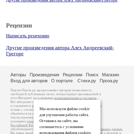
Другие произведения автора Алех Андреевский-Грегоре
Рецензии
Написать рецензию
Другие произведения автора Алех Андреевский-
Грегоре
Авторы
Произведения
Рецензии
Поиск
Магазин
Вход для авторов
О портале
Стихи.ру
Проза.ру
Портал Проза.ру предоставляет авторам возможность
свободной публикации своих литературных произведений в
сети Интернет на основании
пользовательского договора
.
Все авторские права на произведения принадлежат авторам
и охраняются
законом
. Перепечатка произведений возможна
Мы используем файлы cookie
только с согласия его автора, к которому вы можете
обратиться на его авторской странице. Ответственность за
для улучшения работы сайта.
тексты произведений авторы несут самостоятельно на
Оставаясь на сайте, вы
основании
правил публикации
и
законодательства
Российской Федерации
. Данные пользователей
соглашаетесь с условиями
обрабатываются на основании
Политики обработки персональных данных
.
использования файлов cookies.
Вы также можете посмотреть более подробную
информацию о портале
и